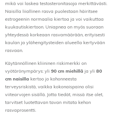
mikä voi laskea testosteronitasoja merkittävästi.
Naisilla liiallinen rasva puolestaan häiritsee
estrogeenin normaalia kiertoa ja voi vaikuttaa
kuukautiskiertoon. Uniapnea on myös suoraan
yhteydessä korkeaan rasvamäärään, erityisesti
kaulan ja ylähengitysteiden alueella kertyvään
rasvaan.
Käytännöllinen kliininen riskimerkki on
vyötärönympärys: yli
90 cm miehillä
ja yli
80
cm naisilla
kertoo jo kohonneesta
terveysriskistä, vaikka kokonaispaino olisi
viitearvojen sisällä. Jotta tiedät, missä itse olet,
tarvitset luotettavan tavan mitata kehon
rasvaprosentti.