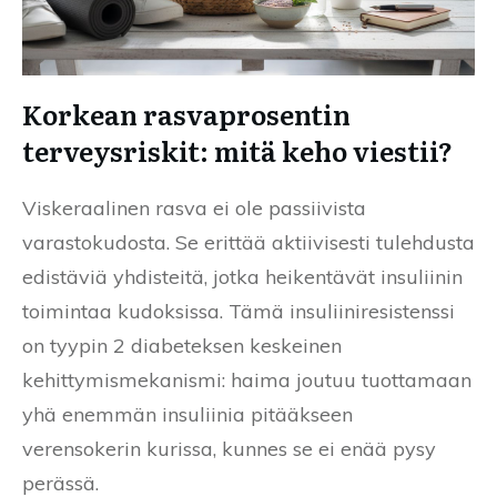
Korkean rasvaprosentin
terveysriskit: mitä keho viestii?
Viskeraalinen rasva ei ole passiivista
varastokudosta. Se erittää aktiivisesti tulehdusta
edistäviä yhdisteitä, jotka heikentävät insuliinin
toimintaa kudoksissa. Tämä insuliiniresistenssi
on tyypin 2 diabeteksen keskeinen
kehittymismekanismi: haima joutuu tuottamaan
yhä enemmän insuliinia pitääkseen
verensokerin kurissa, kunnes se ei enää pysy
perässä.