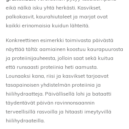
eikä nälkä isku yhtä herkästi. Kasvikset,
palkokasvit, kaurahiutaleet ja marjat ovat
kaikki erinomaisia kuidun lähteitä.
Konkreettinen esimerkki toimivasta päivästä
näyttää tältä: aamiainen koostuu kaurapuurosta
ja proteiinijauheesta, jolloin saat sekä kuitua
että runsaasti proteiinia heti aamusta.
Lounaaksi kana, riisi ja kasvikset tarjoavat
tasapainoisen yhdistelmän proteiinia ja
hiilihydraatteja. Päivällisellä lohi ja bataatti
täydentävät päivän ravinnonsaannin
terveellisillä rasvoilla ja hitaasti imeytyvillä
hiilihydraateilla.