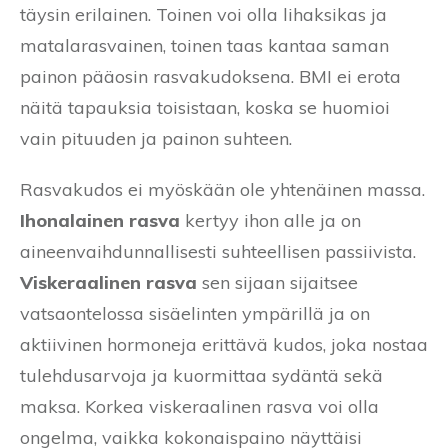
täysin erilainen. Toinen voi olla lihaksikas ja
matalarasvainen, toinen taas kantaa saman
painon pääosin rasvakudoksena. BMI ei erota
näitä tapauksia toisistaan, koska se huomioi
vain pituuden ja painon suhteen.
Rasvakudos ei myöskään ole yhtenäinen massa.
Ihonalainen rasva
kertyy ihon alle ja on
aineenvaihdunnallisesti suhteellisen passiivista.
Viskeraalinen rasva
sen sijaan sijaitsee
vatsaontelossa sisäelinten ympärillä ja on
aktiivinen hormoneja erittävä kudos, joka nostaa
tulehdusarvoja ja kuormittaa sydäntä sekä
maksa. Korkea viskeraalinen rasva voi olla
ongelma, vaikka kokonaispaino näyttäisi