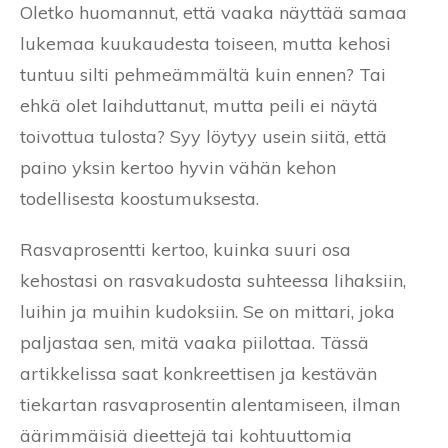
Oletko huomannut, että vaaka näyttää samaa
lukemaa kuukaudesta toiseen, mutta kehosi
tuntuu silti pehmeämmältä kuin ennen? Tai
ehkä olet laihduttanut, mutta peili ei näytä
toivottua tulosta? Syy löytyy usein siitä, että
paino yksin kertoo hyvin vähän kehon
todellisesta koostumuksesta.
Rasvaprosentti kertoo, kuinka suuri osa
kehostasi on rasvakudosta suhteessa lihaksiin,
luihin ja muihin kudoksiin. Se on mittari, joka
paljastaa sen, mitä vaaka piilottaa. Tässä
artikkelissa saat konkreettisen ja kestävän
tiekartan rasvaprosentin alentamiseen, ilman
äärimmäisiä dieettejä tai kohtuuttomia