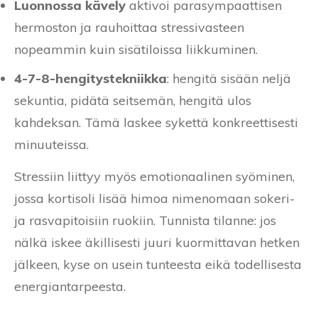
Luonnossa kävely
aktivoi parasympaattisen
hermoston ja rauhoittaa stressivasteen
nopeammin kuin sisätiloissa liikkuminen.
4-7-8-hengitystekniikka
: hengitä sisään neljä
sekuntia, pidätä seitsemän, hengitä ulos
kahdeksan. Tämä laskee sykettä konkreettisesti
minuuteissa.
Stressiin liittyy myös emotionaalinen syöminen,
jossa kortisoli lisää himoa nimenomaan sokeri-
ja rasvapitoisiin ruokiin. Tunnista tilanne: jos
nälkä iskee äkillisesti juuri kuormittavan hetken
jälkeen, kyse on usein tunteesta eikä todellisesta
energiantarpeesta.