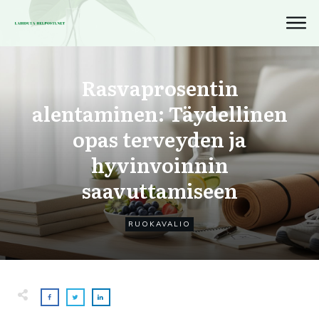
Rasvaprosentin
alentaminen: Täydellinen
opas terveyden ja
hyvinvoinnin
saavuttamiseen
RUOKAVALIO