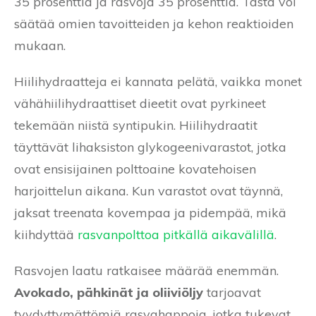
35 prosenttia ja rasvoja 35 prosenttia. Tästä voi
säätää omien tavoitteiden ja kehon reaktioiden
mukaan.
Hiilihydraatteja ei kannata pelätä, vaikka monet
vähähiilihydraattiset dieetit ovat pyrkineet
tekemään niistä syntipukin. Hiilihydraatit
täyttävät lihaksiston glykogeenivarastot, jotka
ovat ensisijainen polttoaine kovatehoisen
harjoittelun aikana. Kun varastot ovat täynnä,
jaksat treenata kovempaa ja pidempää, mikä
kiihdyttää
rasvanpolttoa pitkällä aikavälillä
.
Rasvojen laatu ratkaisee määrää enemmän.
Avokado, pähkinät ja oliiviöljy
tarjoavat
tyydyttymättömiä rasvahappoja, jotka tukevat