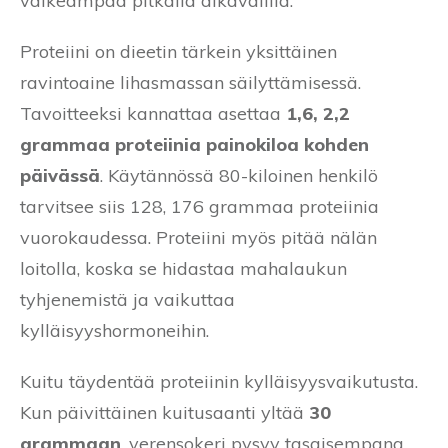
vaikeampaa pitkällä aikavälillä.
Proteiini on dieetin tärkein yksittäinen
ravintoaine lihasmassan säilyttämisessä.
Tavoitteeksi kannattaa asettaa
1,6, 2,2
grammaa proteiinia painokiloa kohden
päivässä
. Käytännössä 80-kiloinen henkilö
tarvitsee siis 128, 176 grammaa proteiinia
vuorokaudessa. Proteiini myös pitää nälän
loitolla, koska se hidastaa mahalaukun
tyhjenemistä ja vaikuttaa
kylläisyyshormoneihin.
Kuitu täydentää proteiinin kylläisyysvaikutusta.
Kun päivittäinen kuitusaanti yltää
30
grammaan
, verensokeri pysyy tasaisempana