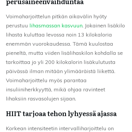
perusaineenvaihduntaa
Voimaharjoittelun pitkän aikavälin hyöty
perustuu
lihasmassan kasvuun
. Jokainen lisäkilo
lihasta kuluttaa levossa noin 13 kilokaloria
enemmän vuorokaudessa. Tämä kuulostaa
pieneltä, mutta viiden lisälihaskilon kohdalla se
tarkoittaa jo yli 200 kilokalorin lisäkulutusta
päivässä ilman mitään ylimääräistä liikettä.
Voimaharjoittelu myös parantaa
insuliiniherkkyyttä, mikä ohjaa ravinteet
lihaksiin rasvasolujen sijaan.
HIIT tarjoaa tehon lyhyessä ajassa
Korkean intensiteetin intervalliharjoittelu on