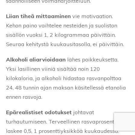
säännölliseen voimaharjoitteluun.
Liian tiheä mittaaminen
vie motivaation.
Kehon paino vaihtelee nesteiden ja suoliston
sisällön vuoksi 1, 2 kilogrammaa päivittäin.
Seuraa kehitystä kuukausitasolla, ei päivittäin.
Alkoholi aliarvioidaan
lähes poikkeuksetta.
Yksi lasillinen viiniä sisältää noin 120
kilokaloria, ja alkoholi hidastaa rasvanpolttoa
24, 48 tunnin ajan maksan käsitellessä etanolia
ennen rasvoja.
Epärealistiset odotukset
johtavat
turhautumiseen. Terveellinen rasvaprosentti
laskee 0,5, 1 prosenttiyksikköä kuukaudessa.