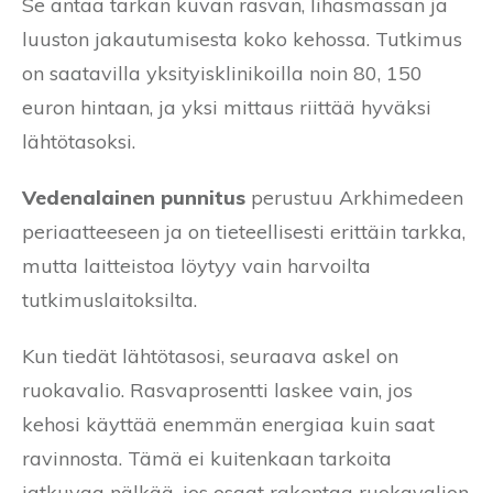
Se antaa tarkan kuvan rasvan, lihasmassan ja
luuston jakautumisesta koko kehossa. Tutkimus
on saatavilla yksityisklinikoilla noin 80, 150
euron hintaan, ja yksi mittaus riittää hyväksi
lähtötasoksi.
Vedenalainen punnitus
perustuu Arkhimedeen
periaatteeseen ja on tieteellisesti erittäin tarkka,
mutta laitteistoa löytyy vain harvoilta
tutkimuslaitoksilta.
Kun tiedät lähtötasosi, seuraava askel on
ruokavalio. Rasvaprosentti laskee vain, jos
kehosi käyttää enemmän energiaa kuin saat
ravinnosta. Tämä ei kuitenkaan tarkoita
jatkuvaa nälkää, jos osaat rakentaa ruokavalion