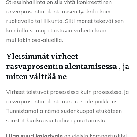
Stressinhallinta on siis yhtä konkreettinen
rasvaprosentin alentamisen työkalu kuin
ruokavalio tai liikunta. Silti monet tekevät sen
kohdalla samoja toistuvia virheitä kuin
muillakin osa-alueilla.
Yleisimmät virheet
rasvaprosentin alentamisessa , ja
miten välttää ne
Virheet toistuvat prosessissa kuin prosessissa, ja
rasvaprosentin alentaminen ei ole poikkeus.
Tunnistamalla nämä sudenkuopat etukäteen
säästät kuukausia turhaa puurtamista.
Liian suuri kalorivaje
on yleisin kompastuskivi.