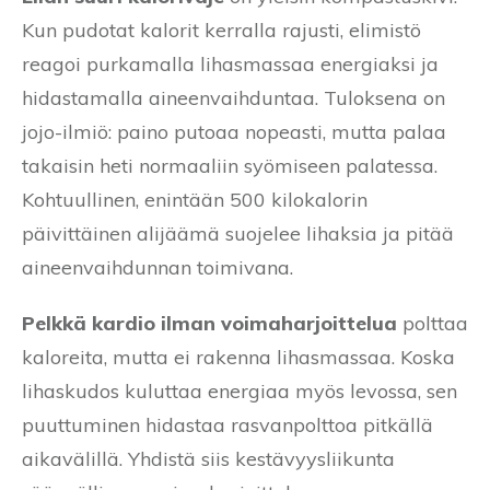
Kun pudotat kalorit kerralla rajusti, elimistö
reagoi purkamalla lihasmassaa energiaksi ja
hidastamalla aineenvaihduntaa. Tuloksena on
jojo-ilmiö: paino putoaa nopeasti, mutta palaa
takaisin heti normaaliin syömiseen palatessa.
Kohtuullinen, enintään 500 kilokalorin
päivittäinen alijäämä suojelee lihaksia ja pitää
aineenvaihdunnan toimivana.
Pelkkä kardio ilman voimaharjoittelua
polttaa
kaloreita, mutta ei rakenna lihasmassaa. Koska
lihaskudos kuluttaa energiaa myös levossa, sen
puuttuminen hidastaa rasvanpolttoa pitkällä
aikavälillä. Yhdistä siis kestävyysliikunta