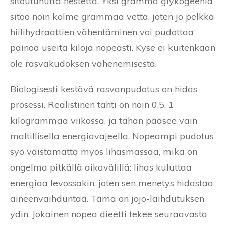
sitoutunutta nestettä. Yksi gramma glykogeenia
sitoo noin kolme grammaa vettä, joten jo pelkkä
hiilihydraattien vähentäminen voi pudottaa
painoa useita kiloja nopeasti. Kyse ei kuitenkaan
ole rasvakudoksen vähenemisestä.
Biologisesti kestävä rasvanpudotus on hidas
prosessi. Realistinen tahti on noin 0,5, 1
kilogrammaa viikossa, ja tähän pääsee vain
maltillisella energiavajeella. Nopeampi pudotus
syö väistämättä myös lihasmassaa, mikä on
ongelma pitkällä aikavälillä: lihas kuluttaa
energiaa levossakin, joten sen menetys hidastaa
aineenvaihduntaa. Tämä on jojo-laihdutuksen
ydin. Jokainen nopea dieetti tekee seuraavasta