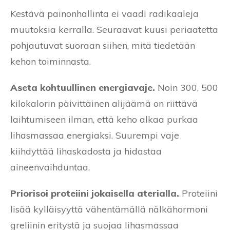
Kestävä painonhallinta ei vaadi radikaaleja
muutoksia kerralla. Seuraavat kuusi periaatetta
pohjautuvat suoraan siihen, mitä tiedetään
kehon toiminnasta.
Aseta kohtuullinen energiavaje.
Noin 300, 500
kilokalorin päivittäinen alijäämä on riittävä
laihtumiseen ilman, että keho alkaa purkaa
lihasmassaa energiaksi. Suurempi vaje
kiihdyttää lihaskadosta ja hidastaa
aineenvaihduntaa.
Priorisoi proteiini jokaisella aterialla.
Proteiini
lisää kylläisyyttä vähentämällä nälkähormoni
greliinin eritystä ja suojaa lihasmassaa