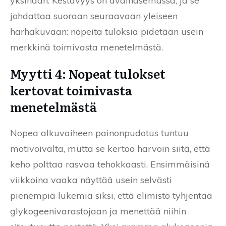
yksinään. Kestävyys on avainasemassa, ja se
johdattaa suoraan seuraavaan yleiseen
harhakuvaan: nopeita tuloksia pidetään usein
merkkinä toimivasta menetelmästä.
Myytti 4: Nopeat tulokset
kertovat toimivasta
menetelmästä
Nopea alkuvaiheen painonpudotus tuntuu
motivoivalta, mutta se kertoo harvoin siitä, että
keho polttaa rasvaa tehokkaasti. Ensimmäisinä
viikkoina vaaka näyttää usein selvästi
pienempiä lukemia siksi, että elimistö tyhjentää
glykogeenivarastojaan ja menettää niihin