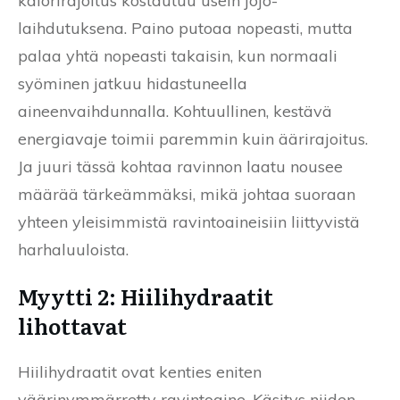
kalorirajoitus kostautuu usein jojo-
laihdutuksena. Paino putoaa nopeasti, mutta
palaa yhtä nopeasti takaisin, kun normaali
syöminen jatkuu hidastuneella
aineenvaihdunnalla. Kohtuullinen, kestävä
energiavaje toimii paremmin kuin äärirajoitus.
Ja juuri tässä kohtaa ravinnon laatu nousee
määrää tärkeämmäksi, mikä johtaa suoraan
yhteen yleisimmistä ravintoaineisiin liittyvistä
harhaluuloista.
Myytti 2: Hiilihydraatit
lihottavat
Hiilihydraatit ovat kenties eniten
väärinymmärretty ravintoaine. Käsitys niiden