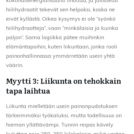
kokonaisenergiansaanti lihottaa, ja jalostetut
hiilihydraatit tekevät sen helpoksi, koska ne
eivät kyllästä. Oikea kysymys ei ole “syönkö
hiilihydraatteja”, vaan “minkälaisia ja kuinka
paljon”. Sama logiikka pätee muihinkin
elämäntapoihin, kuten liikuntaan, jonka rooli
painonhallinnassa ymmärretään usein yhtä
väärin.
Myytti 3: Liikunta on tehokkain
tapa laihtua
Liikunta mielletään usein painonpudotuksen
tärkeimmäksi työkaluksi, mutta todellisuus on
hieman yllättävämpi. Tunnin reipas kävely
kuluttaa noin 250, 350 kilokaloria, mikä vastaa