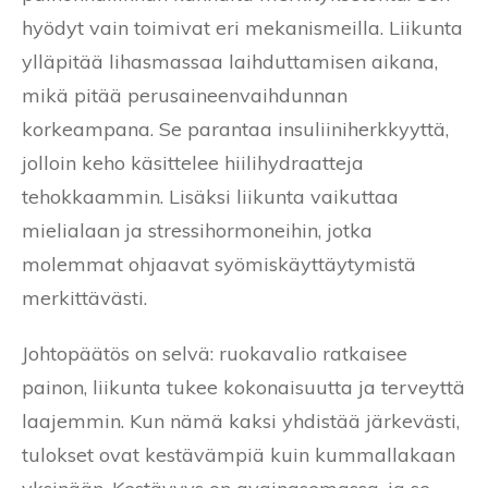
hyödyt vain toimivat eri mekanismeilla. Liikunta
ylläpitää lihasmassaa laihduttamisen aikana,
mikä pitää perusaineenvaihdunnan
korkeampana. Se parantaa insuliiniherkkyyttä,
jolloin keho käsittelee hiilihydraatteja
tehokkaammin. Lisäksi liikunta vaikuttaa
mielialaan ja stressihormoneihin, jotka
molemmat ohjaavat syömiskäyttäytymistä
merkittävästi.
Johtopäätös on selvä: ruokavalio ratkaisee
painon, liikunta tukee kokonaisuutta ja terveyttä
laajemmin. Kun nämä kaksi yhdistää järkevästi,
tulokset ovat kestävämpiä kuin kummallakaan