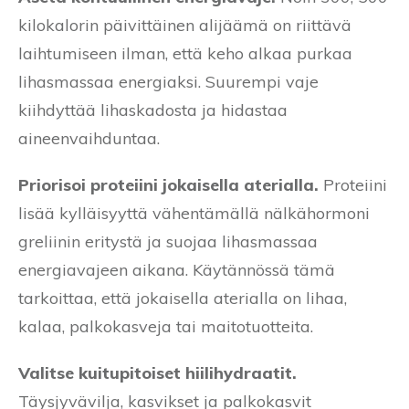
kilokalorin päivittäinen alijäämä on riittävä
laihtumiseen ilman, että keho alkaa purkaa
lihasmassaa energiaksi. Suurempi vaje
kiihdyttää lihaskadosta ja hidastaa
aineenvaihduntaa.
Priorisoi proteiini jokaisella aterialla.
Proteiini
lisää kylläisyyttä vähentämällä nälkähormoni
greliinin eritystä ja suojaa lihasmassaa
energiavajeen aikana. Käytännössä tämä
tarkoittaa, että jokaisella aterialla on lihaa,
kalaa, palkokasveja tai maitotuotteita.
Valitse kuitupitoiset hiilihydraatit.
Täysjyvävilja, kasvikset ja palkokasvit