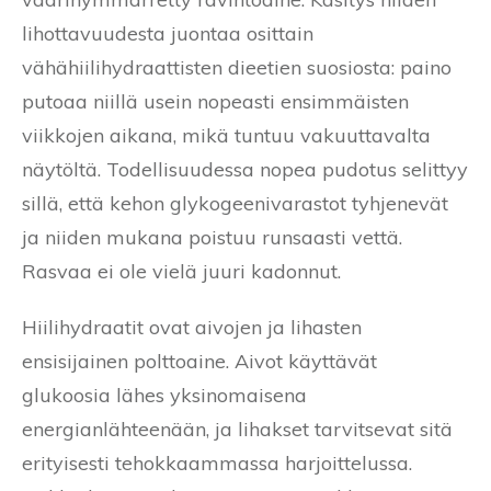
lihottavuudesta juontaa osittain
vähähiilihydraattisten dieetien suosiosta: paino
putoaa niillä usein nopeasti ensimmäisten
viikkojen aikana, mikä tuntuu vakuuttavalta
näytöltä. Todellisuudessa nopea pudotus selittyy
sillä, että kehon glykogeenivarastot tyhjenevät
ja niiden mukana poistuu runsaasti vettä.
Rasvaa ei ole vielä juuri kadonnut.
Hiilihydraatit ovat aivojen ja lihasten
ensisijainen polttoaine. Aivot käyttävät
glukoosia lähes yksinomaisena
energianlähteenään, ja lihakset tarvitsevat sitä
erityisesti tehokkaammassa harjoittelussa.