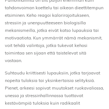
Painonhallinta on siis paljon enemmän kuin
tahdonvoiman koettelu tai oikean dieettitempun
etsiminen. Keho reagoi kalorirajoitukseen,
stressiin ja unenpuutteeseen biologisilla
mekanismeilla, jotka eivät katso lupauksia tai
motivaatiota. Kun ymmärrät nämä mekanismit,
voit tehdä valintoja, jotka tukevat kehosi
toimintaa sen sijaan että taistelevat sitä
vastaan.
Suhtaudu kriittisesti lupauksiin, jotka tarjoavat
nopeita tuloksia tai yksinkertaisia selityksiä.
Pienet, arkeesi sopivat muutokset ruokavaliossa,
unessa ja stressinhallinnassa tuottavat
kestävämpiä tuloksia kuin radikaalit