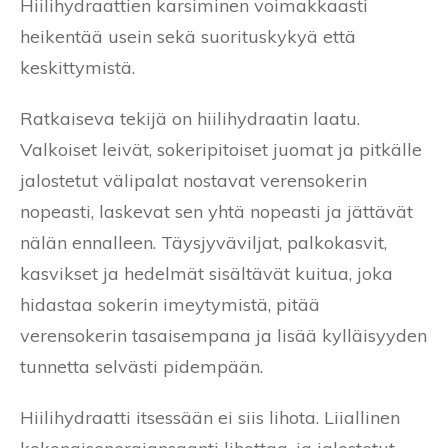
Hiilihydraattien karsiminen voimakkaasti
heikentää usein sekä suorituskykyä että
keskittymistä.
Ratkaiseva tekijä on hiilihydraatin laatu.
Valkoiset leivät, sokeripitoiset juomat ja pitkälle
jalostetut välipalat nostavat verensokerin
nopeasti, laskevat sen yhtä nopeasti ja jättävät
nälän ennalleen. Täysjyväviljat, palkokasvit,
kasvikset ja hedelmät sisältävät kuitua, joka
hidastaa sokerin imeytymistä, pitää
verensokerin tasaisempana ja lisää kylläisyyden
tunnetta selvästi pidempään.
Hiilihydraatti itsessään ei siis lihota. Liiallinen