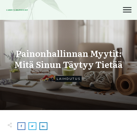
Painonhallinnan Myytit:
Mitä Sinun Täytyy Tietää
LAIHDUTUS