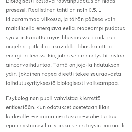
Biologisesti kestävä rasvanpudotus on hidas
prosessi. Realistinen tahti on noin 0,5, 1
kilogrammaa viikossa, ja tähän pääsee vain
maltillisella energiavajeella. Nopeampi pudotus
syö väistämättä myös lihasmassaa, mikä on
ongelma pitkällä aikavälillä: lihas kuluttaa
energiaa levossakin, joten sen menetys hidastaa
aineenvaihduntaa. Tämä on jojo-laihdutuksen
ydin. Jokainen nopea dieetti tekee seuraavasta
laihdutusyrityksestä biologisesti vaikeampaa.
Psykologinen puoli vahvistaa kierrettä
entisestään. Kun odotukset asetetaan liian
korkealle, ensimmäinen tasannevaihe tuntuu
epäonnistumiselta, vaikka se on täysin normaali