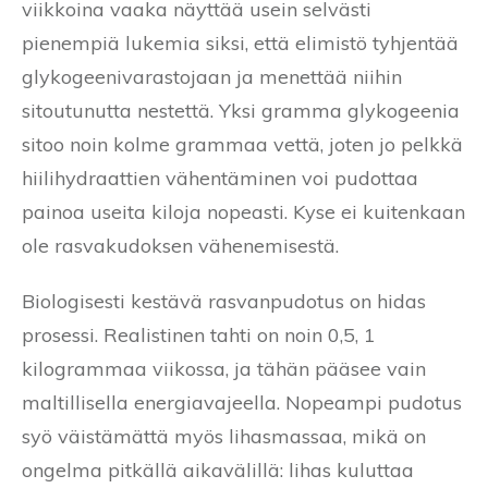
viikkoina vaaka näyttää usein selvästi
pienempiä lukemia siksi, että elimistö tyhjentää
glykogeenivarastojaan ja menettää niihin
sitoutunutta nestettä. Yksi gramma glykogeenia
sitoo noin kolme grammaa vettä, joten jo pelkkä
hiilihydraattien vähentäminen voi pudottaa
painoa useita kiloja nopeasti. Kyse ei kuitenkaan
ole rasvakudoksen vähenemisestä.
Biologisesti kestävä rasvanpudotus on hidas
prosessi. Realistinen tahti on noin 0,5, 1
kilogrammaa viikossa, ja tähän pääsee vain
maltillisella energiavajeella. Nopeampi pudotus
syö väistämättä myös lihasmassaa, mikä on
ongelma pitkällä aikavälillä: lihas kuluttaa