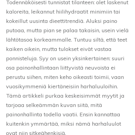
Todennäköisesti tunnistat tilanteen: olet laskenut
kaloreita, leikannut hiilihydraatit minimiin tai
kokeillut uusinta dieettitrendiä. Aluksi paino
putoaa, mutta pian se palaa takaisin, usein vielä
lähtötasoa korkeammalle. Tuntuu siltä, että teet
kaiken oikein, mutta tulokset eivät vastaa
ponnisteluja. Syy on usein yksinkertainen: suuri
osa painonhallintaan liittyvistä neuvoista ei
perustu siihen, miten keho oikeasti toimii, vaan
vuosikymmeniä kiertäneisiin harhaluuloihin.
Tämä artikkeli purkaa keskeisimmät myytit ja
tarjoaa selkeämmän kuvan siitä, mitä
painonhallinta todella vaatii. Ensin kannattaa
kuitenkin ymmärtää, miksi nämä harhaluulot
ovat niin sitkeähenkisiä.