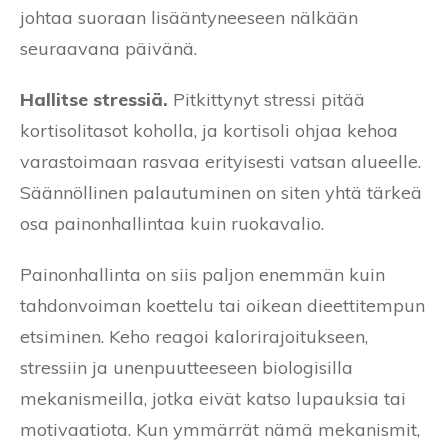
johtaa suoraan lisääntyneeseen nälkään
seuraavana päivänä.
Hallitse stressiä.
Pitkittynyt stressi pitää
kortisolitasot koholla, ja kortisoli ohjaa kehoa
varastoimaan rasvaa erityisesti vatsan alueelle.
Säännöllinen palautuminen on siten yhtä tärkeä
osa painonhallintaa kuin ruokavalio.
Painonhallinta on siis paljon enemmän kuin
tahdonvoiman koettelu tai oikean dieettitempun
etsiminen. Keho reagoi kalorirajoitukseen,
stressiin ja unenpuutteeseen biologisilla
mekanismeilla, jotka eivät katso lupauksia tai
motivaatiota. Kun ymmärrät nämä mekanismit,