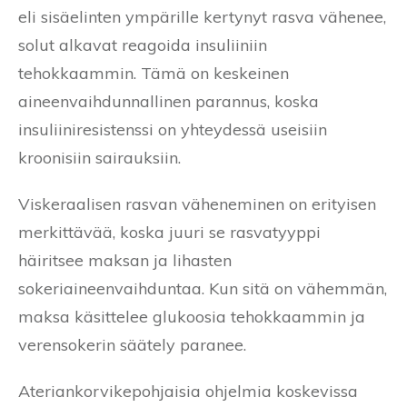
eli sisäelinten ympärille kertynyt rasva vähenee,
solut alkavat reagoida insuliiniin
tehokkaammin. Tämä on keskeinen
aineenvaihdunnallinen parannus, koska
insuliiniresistenssi on yhteydessä useisiin
kroonisiin sairauksiin.
Viskeraalisen rasvan väheneminen on erityisen
merkittävää, koska juuri se rasvatyyppi
häiritsee maksan ja lihasten
sokeriaineenvaihduntaa. Kun sitä on vähemmän,
maksa käsittelee glukoosia tehokkaammin ja
verensokerin säätely paranee.
Ateriankorvikepohjaisia ohjelmia koskevissa