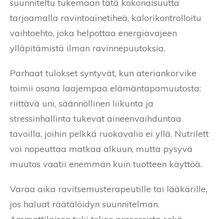
suunniteltu tukemaan tätä kokonaisuutta
tarjoamalla ravintoainetiheä, kalorikontrolloitu
vaihtoehto, joka helpottaa energiavajeen
ylläpitämistä ilman ravinnepuutoksia.
Parhaat tulokset syntyvät, kun ateriankorvike
toimii osana laajempaa elämäntapamuutosta:
riittävä uni, säännöllinen liikunta ja
stressinhallinta tukevat aineenvaihduntaa
tavoilla, joihin pelkkä ruokavalio ei yllä. Nutrilett
voi nopeuttaa matkaa alkuun, mutta pysyvä
muutos vaatii enemmän kuin tuotteen käyttöä.
Varaa aika ravitsemusterapeutille tai lääkärille,
jos haluat räätälöidyn suunnitelman.