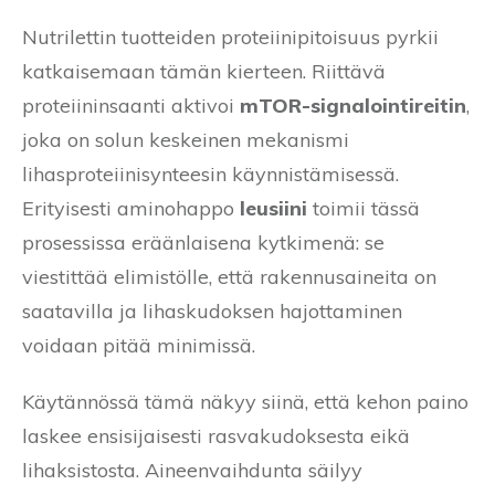
Nutrilettin tuotteiden proteiinipitoisuus pyrkii
katkaisemaan tämän kierteen. Riittävä
proteiininsaanti aktivoi
mTOR-signalointireitin
,
joka on solun keskeinen mekanismi
lihasproteiinisynteesin käynnistämisessä.
Erityisesti aminohappo
leusiini
toimii tässä
prosessissa eräänlaisena kytkimenä: se
viestittää elimistölle, että rakennusaineita on
saatavilla ja lihaskudoksen hajottaminen
voidaan pitää minimissä.
Käytännössä tämä näkyy siinä, että kehon paino
laskee ensisijaisesti rasvakudoksesta eikä
lihaksistosta. Aineenvaihdunta säilyy