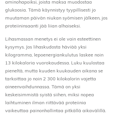
aminohapoiksi, joista maksa muodostaa
glukoosia. Tämä käynnistyy tyypillisesti jo
muutaman päivän niukan syömisen jälkeen, jos
proteiininsaanti jää liian alhaiseksi.
Lihasmassan menetys ei ole vain esteettinen
kysymys. Jos lihaskudosta häviää yksi
kilogramma, lepoenergiankulutus laskee noin
13 kilokaloria vuorokaudessa. Luku kuulostaa
pieneltä, mutta kuuden kuukauden aikana se
tarkoittaa jo noin 2 300 kilokalorin vajetta
aineenvaihdunnassa. Tämä on yksi
keskeisimmistä syistä siihen, miksi nopea
laihtuminen ilman riittävää proteiinia
vaikeuttaa painonhallintaa pitkällä aikavälillä.