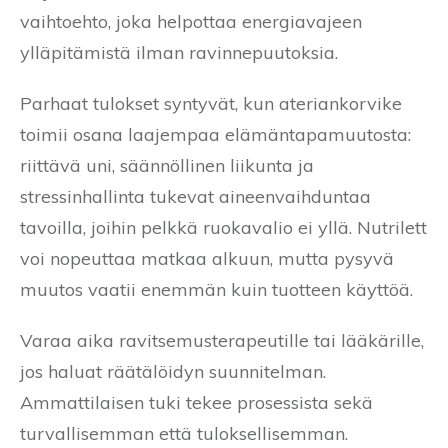
vaihtoehto, joka helpottaa energiavajeen
ylläpitämistä ilman ravinnepuutoksia.
Parhaat tulokset syntyvät, kun ateriankorvike
toimii osana laajempaa elämäntapamuutosta:
riittävä uni, säännöllinen liikunta ja
stressinhallinta tukevat aineenvaihduntaa
tavoilla, joihin pelkkä ruokavalio ei yllä. Nutrilett
voi nopeuttaa matkaa alkuun, mutta pysyvä
muutos vaatii enemmän kuin tuotteen käyttöä.
Varaa aika ravitsemusterapeutille tai lääkärille,
jos haluat räätälöidyn suunnitelman.
Ammattilaisen tuki tekee prosessista sekä
turvallisemman että tuloksellisemman.