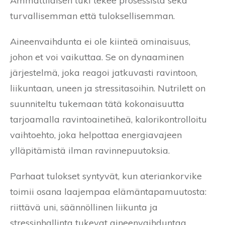
Ammattilaisen tuki tekee prosessista sekä
turvallisemman että tuloksellisemman.
Aineenvaihdunta ei ole kiinteä ominaisuus,
johon et voi vaikuttaa. Se on dynaaminen
järjestelmä, joka reagoi jatkuvasti ravintoon,
liikuntaan, uneen ja stressitasoihin. Nutrilett on
suunniteltu tukemaan tätä kokonaisuutta
tarjoamalla ravintoainetiheä, kalorikontrolloitu
vaihtoehto, joka helpottaa energiavajeen
ylläpitämistä ilman ravinnepuutoksia.
Parhaat tulokset syntyvät, kun ateriankorvike
toimii osana laajempaa elämäntapamuutosta:
riittävä uni, säännöllinen liikunta ja
stressinhallinta tukevat aineenvaihduntaa