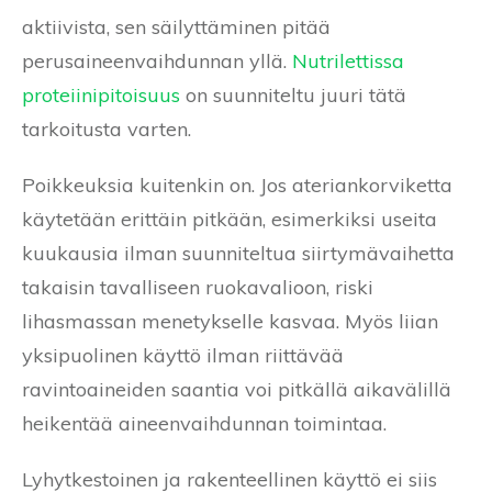
aktiivista, sen säilyttäminen pitää
perusaineenvaihdunnan yllä.
Nutrilettissa
proteiinipitoisuus
on suunniteltu juuri tätä
tarkoitusta varten.
Poikkeuksia kuitenkin on. Jos ateriankorviketta
käytetään erittäin pitkään, esimerkiksi useita
kuukausia ilman suunniteltua siirtymävaihetta
takaisin tavalliseen ruokavalioon, riski
lihasmassan menetykselle kasvaa. Myös liian
yksipuolinen käyttö ilman riittävää
ravintoaineiden saantia voi pitkällä aikavälillä
heikentää aineenvaihdunnan toimintaa.
Lyhytkestoinen ja rakenteellinen käyttö ei siis