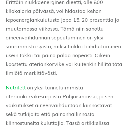
Erittäin niukkaenerginen dieetti, alle 800
kilokaloria päivässä, voi hidastaa kehon
lepoenergiankulutusta jopa 15, 20 prosenttia jo
muutamassa viikossa. Tämä niin sanottu
aineenvaihdunnan sopeutuminen on yksi
suurimmista syistä, miksi tiukka laihduttaminen
usein tökkii tai paino palaa nopeasti. Oikein
koostettu ateriankorvike voi kuitenkin hillitä tätä
ilmiötä merkittävästi.
Nutrilett
on yksi tunnetuimmista
ateriankorvikesarjoista Pohjoismaissa, ja sen
vaikutukset aineenvaihduntaan kiinnostavat
sekä tutkijoita että painonhallinnasta
kiinnostuneita kuluttajia. Tässä artikkelissa