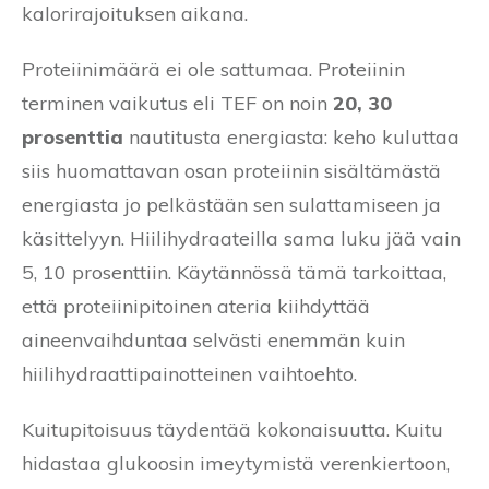
kalorirajoituksen aikana.
Proteiinimäärä ei ole sattumaa. Proteiinin
terminen vaikutus eli TEF on noin
20, 30
prosenttia
nautitusta energiasta: keho kuluttaa
siis huomattavan osan proteiinin sisältämästä
energiasta jo pelkästään sen sulattamiseen ja
käsittelyyn. Hiilihydraateilla sama luku jää vain
5, 10 prosenttiin. Käytännössä tämä tarkoittaa,
että proteiinipitoinen ateria kiihdyttää
aineenvaihduntaa selvästi enemmän kuin
hiilihydraattipainotteinen vaihtoehto.
Kuitupitoisuus täydentää kokonaisuutta. Kuitu
hidastaa glukoosin imeytymistä verenkiertoon,