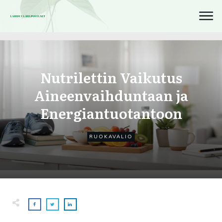
Nutrilettin Vaikutus
Aineenvaihduntaan ja
Energiantuotantoon
RUOKAVALIO