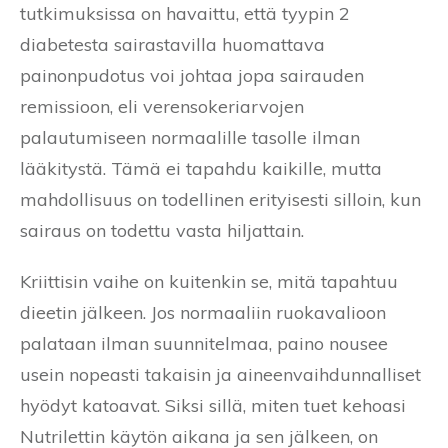
tutkimuksissa on havaittu, että tyypin 2
diabetesta sairastavilla huomattava
painonpudotus voi johtaa jopa sairauden
remissioon, eli verensokeriarvojen
palautumiseen normaalille tasolle ilman
lääkitystä. Tämä ei tapahdu kaikille, mutta
mahdollisuus on todellinen erityisesti silloin, kun
sairaus on todettu vasta hiljattain.
Kriittisin vaihe on kuitenkin se, mitä tapahtuu
dieetin jälkeen. Jos normaaliin ruokavalioon
palataan ilman suunnitelmaa, paino nousee
usein nopeasti takaisin ja aineenvaihdunnalliset
hyödyt katoavat. Siksi sillä, miten tuet kehoasi
Nutrilettin käytön aikana ja sen jälkeen, on