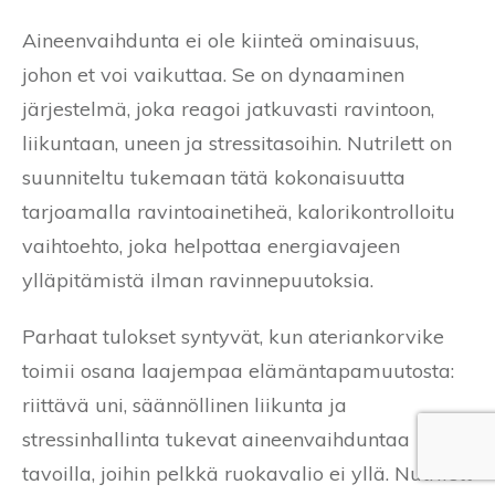
Aineenvaihdunta ei ole kiinteä ominaisuus,
johon et voi vaikuttaa. Se on dynaaminen
järjestelmä, joka reagoi jatkuvasti ravintoon,
liikuntaan, uneen ja stressitasoihin. Nutrilett on
suunniteltu tukemaan tätä kokonaisuutta
tarjoamalla ravintoainetiheä, kalorikontrolloitu
vaihtoehto, joka helpottaa energiavajeen
ylläpitämistä ilman ravinnepuutoksia.
Parhaat tulokset syntyvät, kun ateriankorvike
toimii osana laajempaa elämäntapamuutosta:
riittävä uni, säännöllinen liikunta ja
stressinhallinta tukevat aineenvaihduntaa
tavoilla, joihin pelkkä ruokavalio ei yllä. Nutrilett