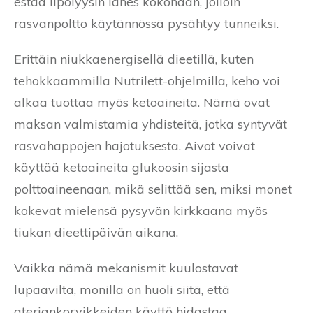
estää lipolyysin lähes kokonaan, jolloin
rasvanpoltto käytännössä pysähtyy tunneiksi.
Erittäin niukkaenergisellä dieetillä, kuten
tehokkaammilla Nutrilett-ohjelmilla, keho voi
alkaa tuottaa myös ketoaineita. Nämä ovat
maksan valmistamia yhdisteitä, jotka syntyvät
rasvahappojen hajotuksesta. Aivot voivat
käyttää ketoaineita glukoosin sijasta
polttoaineenaan, mikä selittää sen, miksi monet
kokevat mielensä pysyvän kirkkaana myös
tiukan dieettipäivän aikana.
Vaikka nämä mekanismit kuulostavat
lupaavilta, monilla on huoli siitä, että
ateriankorvikkeiden käyttö hidastaa