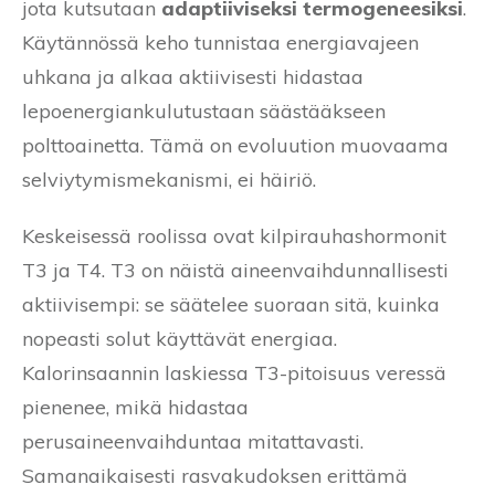
jota kutsutaan
adaptiiviseksi termogeneesiksi
.
Käytännössä keho tunnistaa energiavajeen
uhkana ja alkaa aktiivisesti hidastaa
lepoenergiankulutustaan säästääkseen
polttoainetta. Tämä on evoluution muovaama
selviytymismekanismi, ei häiriö.
Keskeisessä roolissa ovat kilpirauhashormonit
T3 ja T4. T3 on näistä aineenvaihdunnallisesti
aktiivisempi: se säätelee suoraan sitä, kuinka
nopeasti solut käyttävät energiaa.
Kalorinsaannin laskiessa T3-pitoisuus veressä
pienenee, mikä hidastaa
perusaineenvaihduntaa mitattavasti.
Samanaikaisesti rasvakudoksen erittämä