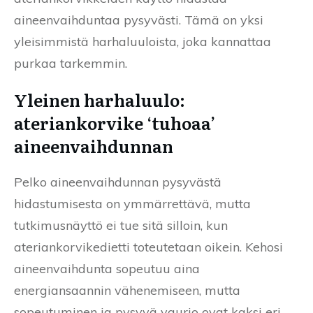
aineenvaihduntaa pysyvästi. Tämä on yksi
yleisimmistä harhaluuloista, joka kannattaa
purkaa tarkemmin.
Yleinen harhaluulo:
ateriankorvike ‘tuhoaa’
aineenvaihdunnan
Pelko aineenvaihdunnan pysyvästä
hidastumisesta on ymmärrettävä, mutta
tutkimusnäyttö ei tue sitä silloin, kun
ateriankorvikedietti toteutetaan oikein. Kehosi
aineenvaihdunta sopeutuu aina
energiansaannin vähenemiseen, mutta
sopeutuminen ja pysyvä vaurio ovat kaksi eri