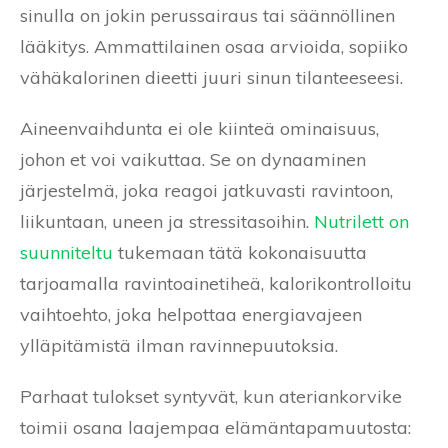
sinulla on jokin perussairaus tai säännöllinen
lääkitys. Ammattilainen osaa arvioida, sopiiko
vähäkalorinen dieetti juuri sinun tilanteeseesi.
Aineenvaihdunta ei ole kiinteä ominaisuus,
johon et voi vaikuttaa. Se on dynaaminen
järjestelmä, joka reagoi jatkuvasti ravintoon,
liikuntaan, uneen ja stressitasoihin.
Nutrilett on
suunniteltu
tukemaan tätä kokonaisuutta
tarjoamalla ravintoainetiheä, kalorikontrolloitu
vaihtoehto, joka helpottaa energiavajeen
ylläpitämistä ilman ravinnepuutoksia.
Parhaat tulokset syntyvät, kun ateriankorvike
toimii osana laajempaa elämäntapamuutosta: