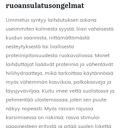
ruoansulatusongelmat
Ummetus syntyy laihdutuksen aikana
useimmiten kolmesta syystä: liian vähäisestä
kuidun saannista, riittämättömästä
nesteytyksestä tai liiallisesta
proteiinipitoisuudesta ruokavaliossa. Monet
laihduttajat lisäävät proteiinia ja vähentävät
hiilihydraatteja, mikä tarkoittaa käytännössä
myös vähemmän kasviksia, palkokasveja ja
täysjyväviljaa. Kuitu imee vettä suolistossa ja
pehmentää ulostemassaa, joten sen puute
näkyy nopeasti. Myös rasvan rajussa
karsimisessa on riskinsä: rasva stimuloi
sappinesteen eritystä ja pitää suolen liikettä