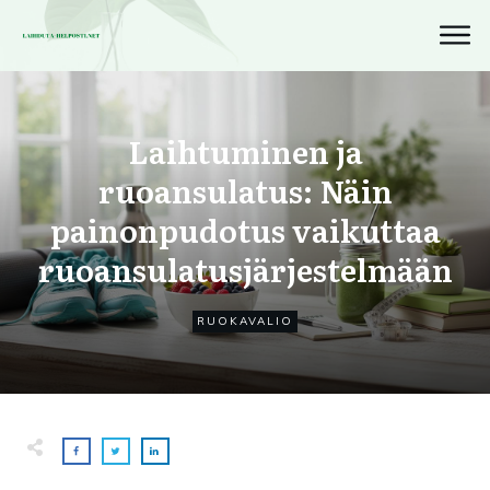
Laihtuminen ja
ruoansulatus: Näin
painonpudotus vaikuttaa
ruoansulatusjärjestelmään
RUOKAVALIO