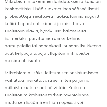
Mikrobiomin tukeminen laihdutuksen aikana on
konkreettista. Lisää ruokavalioon säännöllisesti
probiootteja sisältäviä ruokia
: luonnonjogurtti,
kefiiri, hapankaali, kimchi ja miso tuovat
suolistoon eläviä, hyödyllisiä bakteereita.
Esimerkiksi päivittäinen annos kefiiriä
aamupalalla tai hapankaali lounaan lisukkeena
ovat helppoja tapoja ylläpitää mikrobiston
monimuotoisuutta.
Mikrobiomin lisäksi laihtumisen onnistumiseen
vaikuttaa merkittävästi se, miten paljon ja
millaista kuitua saat päivittäin. Kuitu on
suoliston mikrobiston tärkein ravintolähde,
mutta sen lisääminen liian nopeasti voi