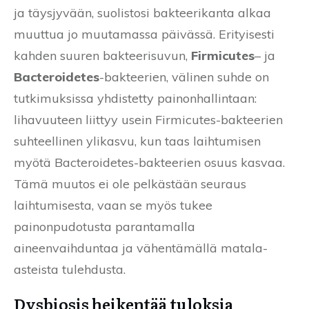
ja täysjyvään, suolistosi bakteerikanta alkaa
muuttua jo muutamassa päivässä. Erityisesti
kahden suuren bakteerisuvun,
Firmicutes
– ja
Bacteroidetes
-bakteerien, välinen suhde on
tutkimuksissa yhdistetty painonhallintaan:
lihavuuteen liittyy usein Firmicutes-bakteerien
suhteellinen ylikasvu, kun taas laihtumisen
myötä Bacteroidetes-bakteerien osuus kasvaa.
Tämä muutos ei ole pelkästään seuraus
laihtumisesta, vaan se myös tukee
painonpudotusta parantamalla
aineenvaihduntaa ja vähentämällä matala-
asteista tulehdusta.
Dysbiosis heikentää tuloksia