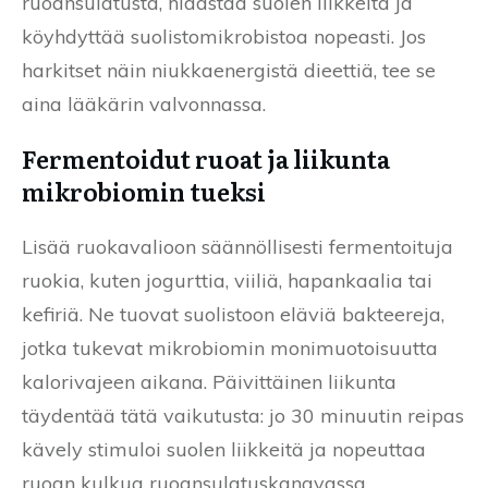
ruoansulatusta, hidastaa suolen liikkeitä ja
köyhdyttää suolistomikrobistoa nopeasti. Jos
harkitset näin niukkaenergistä dieettiä, tee se
aina lääkärin valvonnassa.
Fermentoidut ruoat ja liikunta
mikrobiomin tueksi
Lisää ruokavalioon säännöllisesti fermentoituja
ruokia, kuten jogurttia, viiliä, hapankaalia tai
kefiriä. Ne tuovat suolistoon eläviä bakteereja,
jotka tukevat mikrobiomin monimuotoisuutta
kalorivajeen aikana. Päivittäinen liikunta
täydentää tätä vaikutusta: jo 30 minuutin reipas
kävely stimuloi suolen liikkeitä ja nopeuttaa
ruoan kulkua ruoansulatuskanavassa.