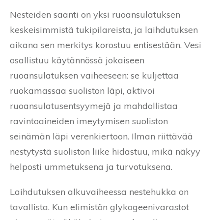
Nesteiden saanti on yksi ruoansulatuksen
keskeisimmistä tukipilareista, ja laihdutuksen
aikana sen merkitys korostuu entisestään. Vesi
osallistuu käytännössä jokaiseen
ruoansulatuksen vaiheeseen: se kuljettaa
ruokamassaa suoliston läpi, aktivoi
ruoansulatusentsyymejä ja mahdollistaa
ravintoaineiden imeytymisen suoliston
seinämän läpi verenkiertoon. Ilman riittävää
nestytystä suoliston liike hidastuu, mikä näkyy
helposti ummetuksena ja turvotuksena.
Laihdutuksen alkuvaiheessa nestehukka on
tavallista. Kun elimistön glykogeenivarastot