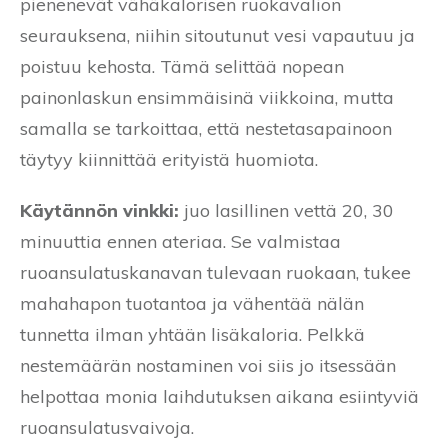
pienenevät vähäkalorisen ruokavalion
seurauksena, niihin sitoutunut vesi vapautuu ja
poistuu kehosta. Tämä selittää nopean
painonlaskun ensimmäisinä viikkoina, mutta
samalla se tarkoittaa, että nestetasapainoon
täytyy kiinnittää erityistä huomiota.
Käytännön vinkki:
juo lasillinen vettä 20, 30
minuuttia ennen ateriaa. Se valmistaa
ruoansulatuskanavan tulevaan ruokaan, tukee
mahahapon tuotantoa ja vähentää nälän
tunnetta ilman yhtään lisäkaloria. Pelkkä
nestemäärän nostaminen voi siis jo itsessään
helpottaa monia laihdutuksen aikana esiintyviä
ruoansulatusvaivoja.