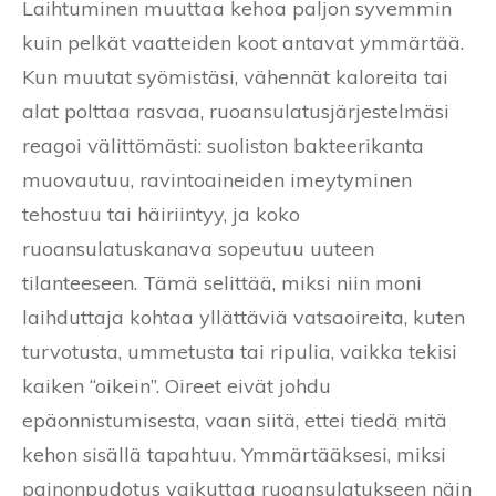
Laihtuminen muuttaa kehoa paljon syvemmin
kuin pelkät vaatteiden koot antavat ymmärtää.
Kun muutat syömistäsi, vähennät kaloreita tai
alat polttaa rasvaa, ruoansulatusjärjestelmäsi
reagoi välittömästi: suoliston bakteerikanta
muovautuu, ravintoaineiden imeytyminen
tehostuu tai häiriintyy, ja koko
ruoansulatuskanava sopeutuu uuteen
tilanteeseen. Tämä selittää, miksi niin moni
laihduttaja kohtaa yllättäviä vatsaoireita, kuten
turvotusta, ummetusta tai ripulia, vaikka tekisi
kaiken “oikein”. Oireet eivät johdu
epäonnistumisesta, vaan siitä, ettei tiedä mitä
kehon sisällä tapahtuu. Ymmärtääksesi, miksi
painonpudotus vaikuttaa ruoansulatukseen näin