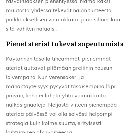
rasvakudoksen pienentyessä. Nämä kaksi
muutosta yhdessä tekevät nälän tunteesta
poikkeuksellisen voimakkaan juuri silloin, kun
sitä vähiten haluaisi.
Pienet ateriat tukevat sopeutumista
Käytännön tasolla tiheämmät, pienemmät
ateriat auttavat pitämään greliinin nousun
loivempana. Kun verensokeri ja
mahantäyteisyys pysyvät tasaisempina läpi
päivän, keho ei lähetä yhtä voimakkaita
nälkäsignaaleja. Neljästä viiteen pienempää
ateriaa päivässä voi olla selvästi helpompi
strategia kuin kolme suurta, erityisesti
laihtumisen alkuvaiheessa.