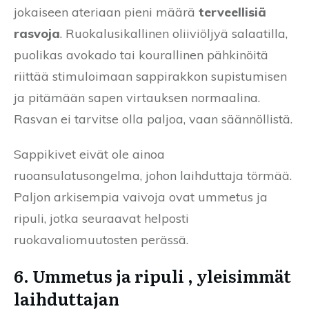
jokaiseen ateriaan pieni määrä
terveellisiä
rasvoja
. Ruokalusikallinen oliiviöljyä salaatilla,
puolikas avokado tai kourallinen pähkinöitä
riittää stimuloimaan sappirakkon supistumisen
ja pitämään sapen virtauksen normaalina.
Rasvan ei tarvitse olla paljoa, vaan säännöllistä.
Sappikivet eivät ole ainoa
ruoansulatusongelma, johon laihduttaja törmää.
Paljon arkisempia vaivoja ovat ummetus ja
ripuli, jotka seuraavat helposti
ruokavaliomuutosten perässä.
6. Ummetus ja ripuli , yleisimmät
laihduttajan