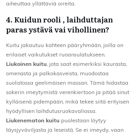
aiheuttaa yllättäviä oireita.
4. Kuidun rooli , laihduttajan
paras ystävä vai vihollinen?
Kuitu jakautuu kahteen pääryhmään, joilla on
erilaiset vaikutukset ruoansulatukseen.
Liukoinen kuitu
, jota saat esimerkiksi kaurasta,
omenasta ja palkokasveista, muodostaa
suolistossa geelimäisen massan. Tämä hidastaa
sokerin imeytymistä verenkiertoon ja pitää sinut
kylläisenä pidempään, mikä tekee siitä erityisen
hyödyllisen laihdutusruokavaliossa.
Liukenematon kuitu
puolestaan löytyy
täysjyväviljasta ja leseistä. Se ei imeydy, vaan