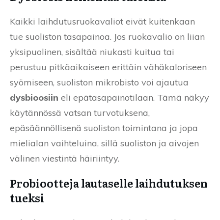
Kaikki laihdutusruokavaliot eivät kuitenkaan
tue suoliston tasapainoa. Jos ruokavalio on liian
yksipuolinen, sisältää niukasti kuitua tai
perustuu pitkäaikaiseen erittäin vähäkaloriseen
syömiseen, suoliston mikrobisto voi ajautua
dysbioosiin
eli epätasapainotilaan. Tämä näkyy
käytännössä vatsan turvotuksena,
epäsäännöllisenä suoliston toimintana ja jopa
mielialan vaihteluina, sillä suoliston ja aivojen
välinen viestintä häiriintyy.
Probiootteja lautaselle laihdutuksen
tueksi