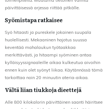
toimenpiteitä. Muutama tietoinen valinta
päivittäisessä arjessa riittää pitkälle.
Syömistapa ratkaisee
Syö hitaasti ja pureskele jokainen suupala
huolellisesti. Mekaaninen hajotus suussa
keventää mahalaukun työtaakkaa
merkittävästi, ja hitaampi syöminen antaa
kylläisyyssignaaleille aikaa kulkeutua aivoihin
ennen kuin olet syönyt liikaa. Käytännössä tämä
tarkoittaa noin 20 minuutin ateria-aikaa.
Vältä liian tiukkoja dieettejä
Alle 800 kilokalorin päivittäinen saanti häiritsee