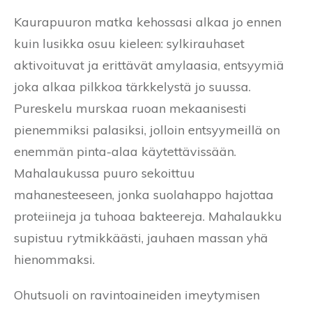
Kaurapuuron matka kehossasi alkaa jo ennen
kuin lusikka osuu kieleen: sylkirauhaset
aktivoituvat ja erittävät amylaasia, entsyymiä
joka alkaa pilkkoa tärkkelystä jo suussa.
Pureskelu murskaa ruoan mekaanisesti
pienemmiksi palasiksi, jolloin entsyymeillä on
enemmän pinta-alaa käytettävissään.
Mahalaukussa puuro sekoittuu
mahanesteeseen, jonka suolahappo hajottaa
proteiineja ja tuhoaa bakteereja. Mahalaukku
supistuu rytmikkäästi, jauhaen massan yhä
hienommaksi.
Ohutsuoli on ravintoaineiden imeytymisen