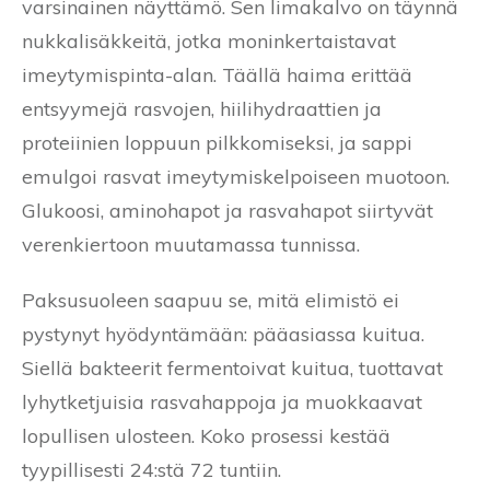
varsinainen näyttämö. Sen limakalvo on täynnä
nukkalisäkkeitä, jotka moninkertaistavat
imeytymispinta-alan. Täällä haima erittää
entsyymejä rasvojen, hiilihydraattien ja
proteiinien loppuun pilkkomiseksi, ja sappi
emulgoi rasvat imeytymiskelpoiseen muotoon.
Glukoosi, aminohapot ja rasvahapot siirtyvät
verenkiertoon muutamassa tunnissa.
Paksusuoleen saapuu se, mitä elimistö ei
pystynyt hyödyntämään: pääasiassa kuitua.
Siellä bakteerit fermentoivat kuitua, tuottavat
lyhytketjuisia rasvahappoja ja muokkaavat
lopullisen ulosteen. Koko prosessi kestää
tyypillisesti 24:stä 72 tuntiin.