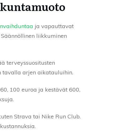
iikuntamuoto
envaihduntaa
ja vapauttavat
. Säännöllinen liikkuminen
ää terveyssuositusten
 tavalla arjen aikatauluihin.
60, 100 euroa ja kestävät 600,
ksuja.
 kuten Strava tai Nike Run Club.
äkustannuksia.