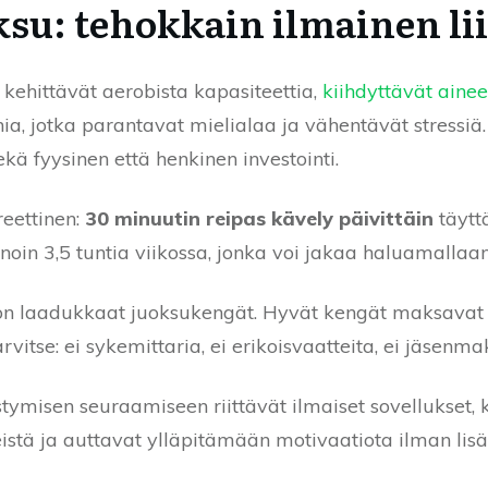
oksu: tehokkain ilmainen l
ehittävät aerobista kapasiteettia,
kiihdyttävät aine
nia, jotka parantavat mielialaa ja vähentävät stressiä
ekä fyysinen että henkinen investointi.
eettinen:
30 minuutin reipas kävely päivittäin
täytt
noin 3,5 tuntia viikossa, jonka voi jakaa haluamallaan
 on laadukkaat juoksukengät. Hyvät kengät maksavat 
vitse: ei sykemittaria, ei erikoisvaatteita, ei jäsenma
stymisen seuraamiseen riittävät ilmaiset sovellukset,
eistä ja auttavat ylläpitämään motivaatiota ilman lis