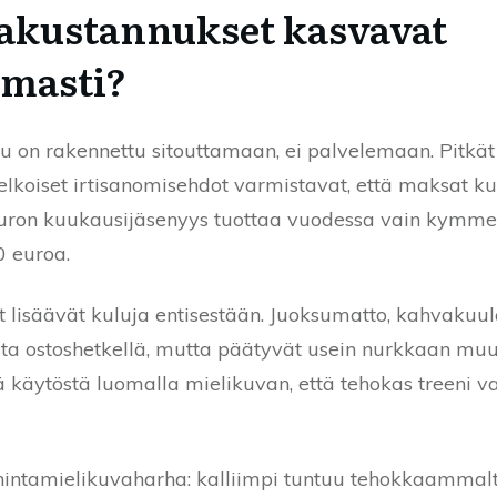
takustannukset kasvavat
omasti?
elu on rakennettu sitouttamaan, ei palvelemaan. Pitkä
elkoiset irtisanomisehdot varmistavat, että maksat kuu
euron kuukausijäsenyys tuottaa vuodessa vain kymmen
0 euroa.
at lisäävät kuluja entisestään. Juoksumatto, kahvakuu
elta ostoshetkellä, mutta päätyvät usein nurkkaan mu
ä käytöstä luomalla mielikuvan, että tehokas treeni 
hintamielikuvaharha: kalliimpi tuntuu tehokkaamma