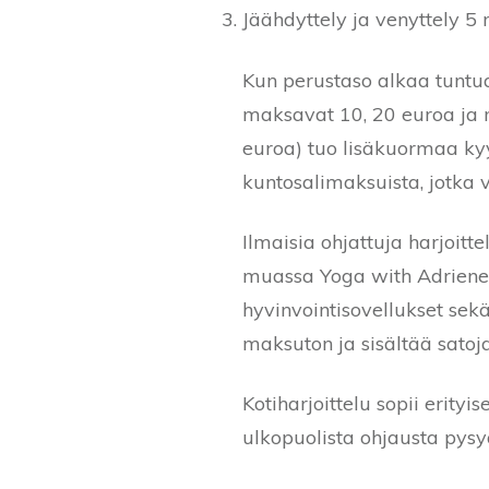
Jäähdyttely ja venyttely 5
Kun perustaso alkaa tuntua
maksavat 10, 20 euroa ja m
euroa) tuo lisäkuormaa ky
kuntosalimaksuista, jotka 
Ilmaisia ohjattuja harjoitt
muassa Yoga with Adriene j
hyvinvointisovellukset sekä
maksuton ja sisältää satoja
Kotiharjoittelu sopii erityi
ulkopuolista ohjausta pysy