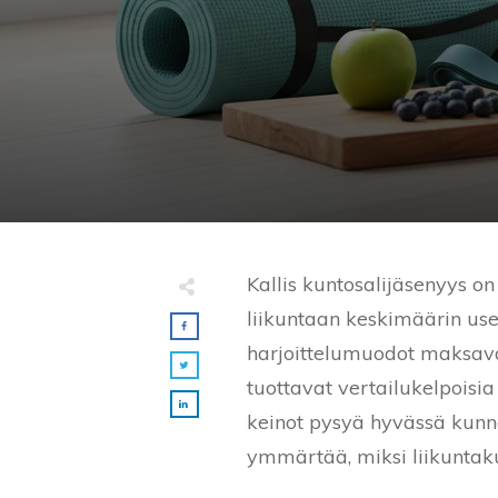
Kallis kuntosalijäsenyys o
liikuntaan keskimäärin us
harjoittelumuodot maksavat
tuottavat vertailukelpoisia
keinot pysyä hyvässä kunno
ymmärtää, miksi liikuntaku