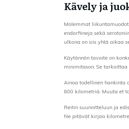
Kävely ja ju
Molemmat liikuntamuodot k
endorfiineja sekä serotonii
ulkona on siis yhtä aikaa s
Käytännön tavoite on konkr
minimitason. Se tarkoittaa 
Ainoa todellinen hankinta
800 kilometriä. Muuta et tar
Reitin suunnitteluun ja edi
Ne pitävät kirjaa kilometr