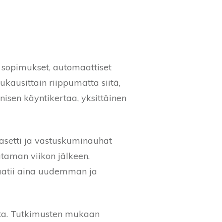
t sopimukset, automaattiset
kausittain riippumatta siitä,
isen käyntikertaa, yksittäinen
lasetti ja vastuskuminauhat
utaman viikon jälkeen.
vaatii aina uudemman ja
lta. Tutkimusten mukaan