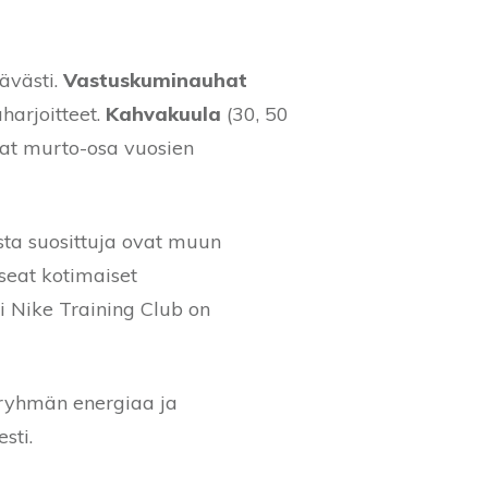
ävästi.
Vastuskuminauhat
harjoitteet.
Kahvakuula
(30, 50
vat murto-osa vuosien
ista suosittuja ovat muun
seat kotimaiset
si Nike Training Club on
at ryhmän energiaa ja
sti.