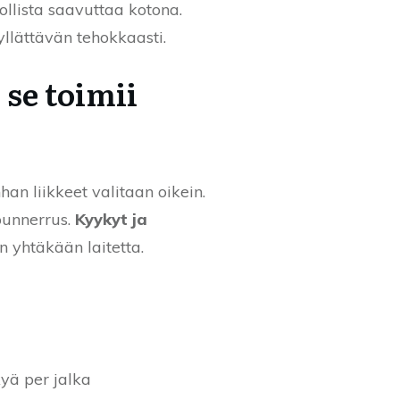
ollista saavuttaa kotona.
yllättävän tehokkaasti.
 se toimii
an liikkeet valitaan oikein.
ipunnerrus.
Kyykyt ja
 yhtäkään laitetta.
yä per jalka