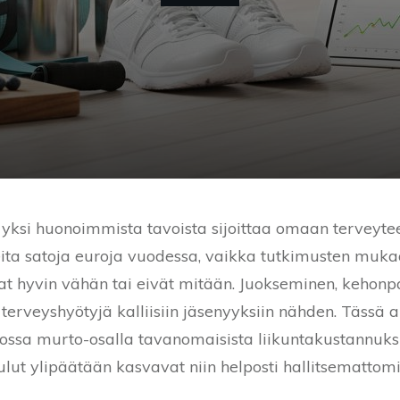
n yksi huonoimmista tavoista sijoittaa omaan terveyt
eita satoja euroja vuodessa, vaikka tutkimusten mu
 hyvin vähän tai eivät mitään. Juokseminen, kehonpai
 terveyshyötyjä kalliisiin jäsenyyksiin nähden. Tässä a
ssa murto-osalla tavanomaisista liikuntakustannuksi
lut ylipäätään kasvavat niin helposti hallitsemattomi