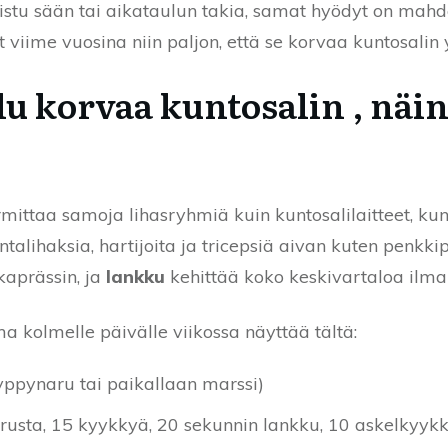
nistu sään tai aikataulun takia, samat hyödyt on mahd
yt viime vuosina niin paljon, että se korvaa kuntosalin 
lu korvaa kuntosalin , näin
ittaa samoja lihasryhmiä kuin kuntosalilaitteet, kunh
ntalihaksia, hartijoita ja tricepsiä aivan kuten penkk
kaprässin, ja
lankku
kehittää koko keskivartaloa ilman
a kolmelle päivälle viikossa näyttää tältä:
yppynaru tai paikallaan marssi)
rusta, 15 kyykkyä, 20 sekunnin lankku, 10 askelkyykk