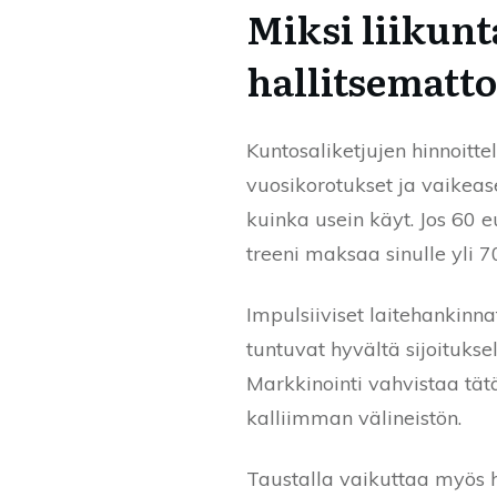
Miksi liikun
hallitsematt
Kuntosaliketjujen hinnoitt
vuosikorotukset ja vaikeas
kuinka usein käyt. Jos 60 
treeni maksaa sinulle yli 7
Impulsiiviset laitehankinn
tuntuvat hyvältä sijoituks
Markkinointi vahvistaa tät
kalliimman välineistön.
Taustalla vaikuttaa myös 