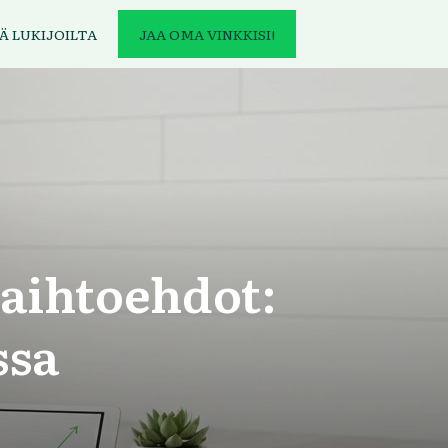
Ä LUKIJOILTA
JAA OMA VINKKISI!
aihtoehdot:
ssa