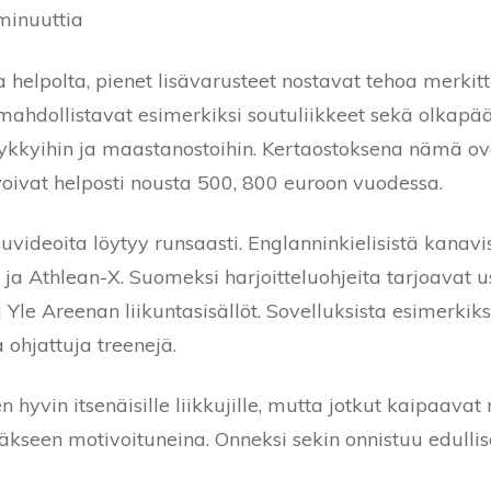
 minuuttia
 helpolta, pienet lisävarusteet nostavat tehoa merkitt
ahdollistavat esimerkiksi soutuliikkeet sekä olkapää
ykkyihin ja maastanostoihin. Kertaostoksena nämä o
voivat helposti nousta 500, 800 euroon vuodessa.
eluvideoita löytyy runsaasti. Englanninkielisistä kanav
a Athlean-X. Suomeksi harjoitteluohjeita tarjoavat u
 Yle Areenan liikuntasisällöt. Sovelluksista esimerkik
 ohjattuja treenejä.
sen hyvin itsenäisille liikkujille, mutta jotkut kaipaav
äkseen motivoituneina. Onneksi sekin onnistuu edullise