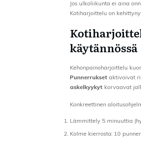
Jos ulkoliikunta ei aina on
Kotiharjoittelu on kehittyn
Kotiharjoitte
käytännössä
Kehonpainoharjoittelu kuorm
Punnerrukset
aktivoivat ri
askelkyykyt
korvaavat jal
Konkreettinen aloitusohjelm
Lämmittely 5 minuuttia (h
Kolme kierrosta: 10 punner