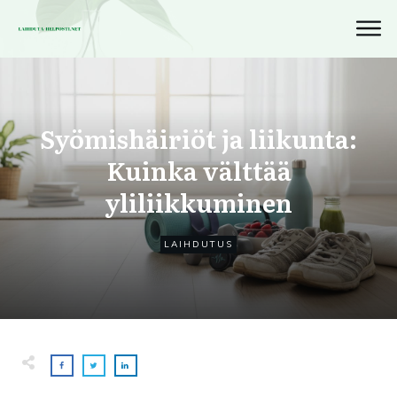
Syömishäiriöt ja liikunta:
Kuinka välttää
yliliikkuminen
LAIHDUTUS