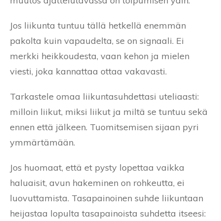
muutos ajattelutavassa on toipumisen ydin.
Jos liikunta tuntuu tällä hetkellä enemmän
pakolta kuin vapaudelta, se on signaali. Ei
merkki heikkoudesta, vaan kehon ja mielen
viesti, joka kannattaa ottaa vakavasti.
Tarkastele omaa liikuntasuhdettasi uteliaasti:
milloin liikut, miksi liikut ja miltä se tuntuu sekä
ennen että jälkeen. Tuomitsemisen sijaan pyri
ymmärtämään.
Jos huomaat, että et pysty lopettaa vaikka
haluaisit, avun hakeminen on rohkeutta, ei
luovuttamista. Tasapainoinen suhde liikuntaan
heijastaa lopulta tasapainoista suhdetta itseesi: