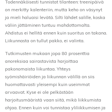
Todennäköisesti tunnistat tilanteen: treenipäivä
on merkitty kalenteriin, mutta keho on väsynyt
ja mieli haluaisi levätä. Silti lähdet salille, koska
väliin jättäminen tuntuu mahdottomalta.
Ahdistus ei hellitä ennen kuin suoritus on takana.
Liikunnasta on tullut pakko, ei valinta.
Tutkimusten mukaan jopa 80 prosenttia
anoreksiaa sairastavista harjoittaa
pakonomaista liikuntaa. Yhteys
syömishäiriöiden ja liikunnan välillä on siis
huomattavasti yleisempi kuin useimmat
arvaavat. Kyse ei ole pelkästään
harjoitusmääristä vaan siitä, mikä liikkumista
ohjaa. Ennen kuin voi tunnistaa yliliikkumisen ja