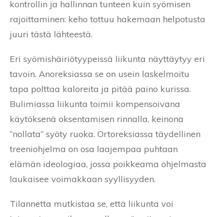
kontrollin ja hallinnan tunteen kuin syömisen
rajoittaminen: keho tottuu hakemaan helpotusta
juuri tästä lähteestä.
Eri syömishäiriötyypeissä liikunta näyttäytyy eri
tavoin. Anoreksiassa se on usein laskelmoitu
tapa polttaa kaloreita ja pitää paino kurissa.
Bulimiassa liikunta toimii kompensoivana
käytöksenä oksentamisen rinnalla, keinona
“nollata” syöty ruoka. Ortoreksiassa täydellinen
treeniohjelma on osa laajempaa puhtaan
elämän ideologiaa, jossa poikkeama ohjelmasta
laukaisee voimakkaan syyllisyyden.
Tilannetta mutkistaa se, että liikunta voi