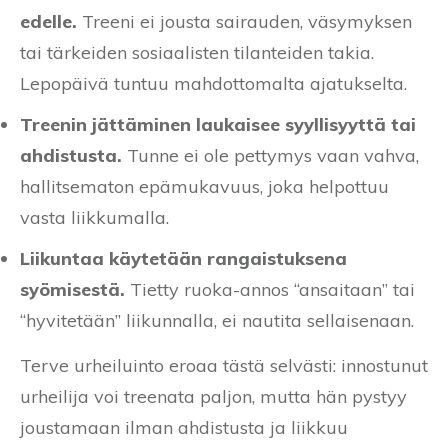
edelle.
Treeni ei jousta sairauden, väsymyksen
tai tärkeiden sosiaalisten tilanteiden takia.
Lepopäivä tuntuu mahdottomalta ajatukselta.
Treenin jättäminen laukaisee syyllisyyttä tai
ahdistusta.
Tunne ei ole pettymys vaan vahva,
hallitsematon epämukavuus, joka helpottuu
vasta liikkumalla.
Liikuntaa käytetään rangaistuksena
syömisestä.
Tietty ruoka-annos “ansaitaan” tai
“hyvitetään” liikunnalla, ei nautita sellaisenaan.
Terve urheiluinto eroaa tästä selvästi: innostunut
urheilija voi treenata paljon, mutta hän pystyy
joustamaan ilman ahdistusta ja liikkuu