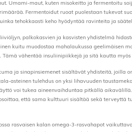
nut. Umami-maut, kuten misokeitto ja fermentoitu soij
orimäärää. Fermentoidut ruoat puolestaan tukevat suo
kuinka tehokkaasti keho hyödyntää ravinteita ja sääte
iiviöljyn, palkokasvien ja kasvisten yhdistelmä hidas
koinen kuitu muodostaa mahalaukussa geelimäisen ma
 Tämä vähentää insuliinipiikkejä ja sitä kautta myös
kuma ja sinapinsiemenet sisältävät yhdisteitä, joilla on
ala-asteinen tulehdus on yksi lihavuuden taustameka
yttö voi tukea aineenvaihduntaa pitkällä aikavälillä
soittaa, että sama kulttuuri sisältää sekä terveyttä 
ossa rasvaisen kalan omega-3-rasvahapot vaikuttava