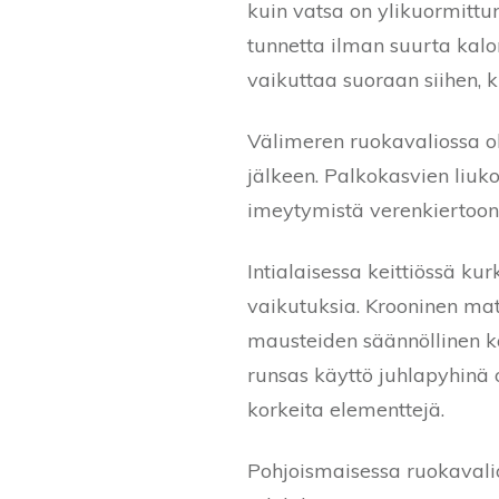
kuin vatsa on ylikuormittu
tunnetta ilman suurta kal
vaikuttaa suoraan siihen, 
Välimeren ruokavaliossa ol
jälkeen. Palkokasvien liu
imeytymistä verenkiertoon.
Intialaisessa keittiössä kur
vaikutuksia. Krooninen mat
mausteiden säännöllinen kä
runsas käyttö juhlapyhinä o
korkeita elementtejä.
Pohjoismaisessa ruokavali