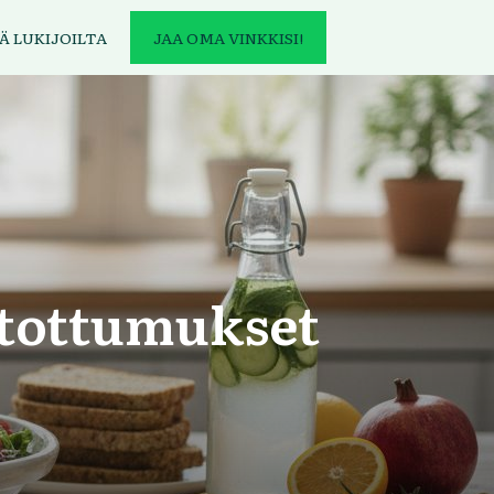
Ä LUKIJOILTA
JAA OMA VINKKISI!
utottumukset