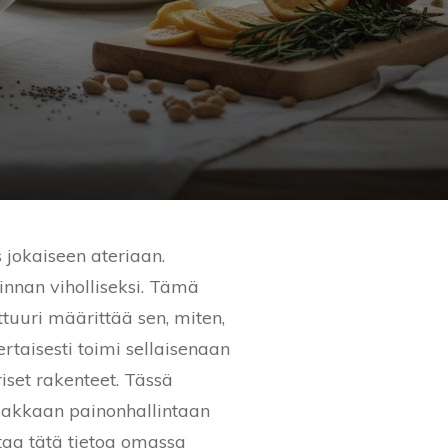
 jokaiseen ateriaan.
nnan viholliseksi. Tämä
ulttuuri määrittää sen, miten,
taisesti toimi sellaisenaan
riset rakenteet. Tässä
imakkaan painonhallintaan
ltaa tätä tietoa omassa