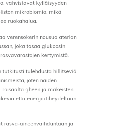
a, vahvistavat kylläisyyden
liston mikrobiomia, mikä
lee ruokahalua.
taa verensokerin nousua aterian
ssan, joka tasaa glukoosin
 rasvavarastojen kertymistä.
 tutkitusti tulehdusta hillitseviä
nismeista, joten näiden
. Toisaalta gheen ja makeisten
tukevia että energiatiheydeltään
t rasva-aineenvaihduntaan ja