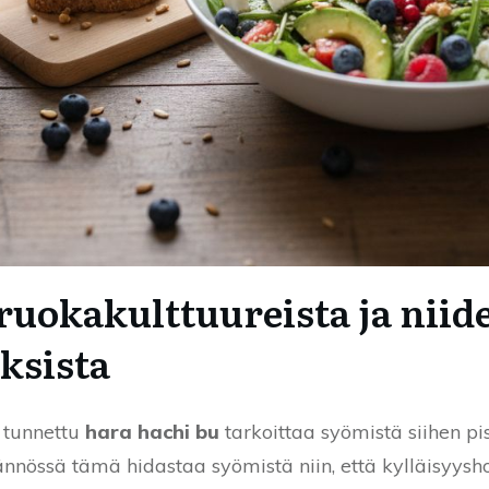
ruokakulttuureista ja niid
ksista
a tunnettu
hara hachi bu
tarkoittaa syömistä siihen pi
tännössä tämä hidastaa syömistä niin, että kylläisyys