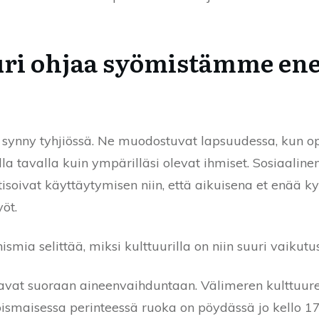
uuri ohjaa syömistämme e
 synny tyhjiössä. Ne muodostuvat lapsuudessa, kun 
lla tavalla kuin ympärilläsi olevat ihmiset. Sosiaalin
soivat käyttäytymisen niin, että aikuisena et enää kys
yöt.
mia selittää, miksi kulttuurilla on niin suuri vaikutu
avat suoraan aineenvaihduntaan. Välimeren kulttuurei
joismaisessa perinteessä ruoka on pöydässä jo kello 1