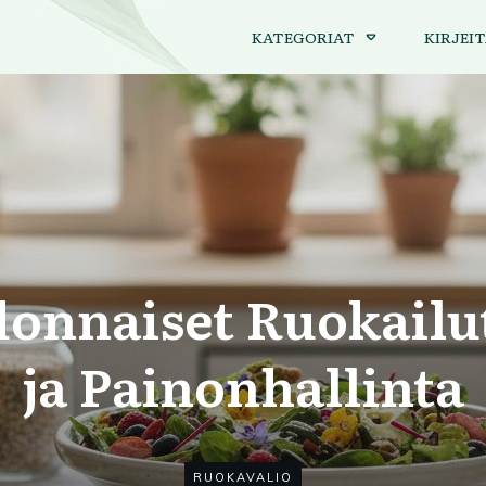
KATEGORIAT
KIRJEIT
donnaiset Ruokail
ja Painonhallinta
RUOKAVALIO