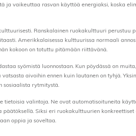
ttä ja vaikeuttaa rasvan käyttöä energiaksi, koska el
lttuurisesti. Ranskalainen ruokakulttuuri perustuu pi
 hitaasti. Amerikkalaisessa kulttuurissa normaali an
ähän kokoon on totuttu pitämään riittävänä.
dastaa syömistä luonnostaan. Kun pöydässä on muita, 
ea vatsasta aivoihin ennen kuin lautanen on tyhjä. Yksi
 sosiaalista rytmitystä.
 tietoisia valintoja. Ne ovat automatisoituneita käytt
a päätöksellä. Siksi eri ruokakulttuurien konkreettise
aan oppia ja soveltaa.