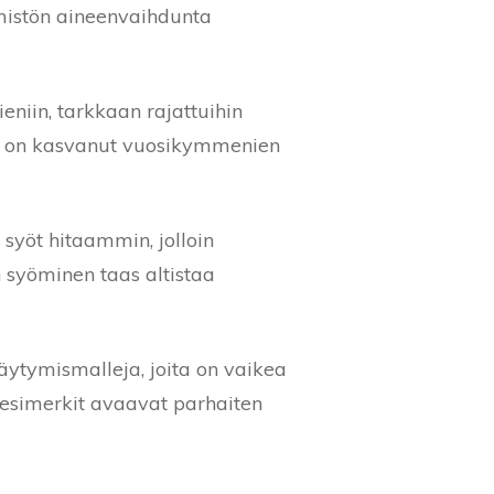
imistön aineenvaihdunta
eniin, tarkkaan rajattuihin
nos on kasvanut vuosikymmenien
syöt hitaammin, jolloin
n syöminen taas altistaa
äytymismalleja, joita on vaikea
t esimerkit avaavat parhaiten