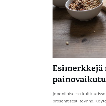
Esimerkkejä 
painovaikutu
Japanilaisessa kulttuuriss
prosenttisesti täynnä. Käy