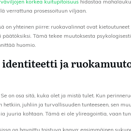
väviljojen korkea kuitupitoisuus
hidastaa mahalaukun
ä verrattuna prosessoituun viljaan.
ä on yhteinen piirre: ruokavalinnat ovat kietoutuneet o
iksi päätöksiksi. Tämä tekee muutoksesta psykologisesti
nnittää huomio.
 identiteetti ja ruokamuut
 Se on osa sitä, kuka olet ja mistä tulet. Kun perinner
n hetkiin, juhliin ja turvallisuuden tunteeseen, sen m
a juuria kohtaan. Tämä ei ole ylireagointia, vaan tun
sa on havaittu toistuva kaava: ensimmäinen sukupol