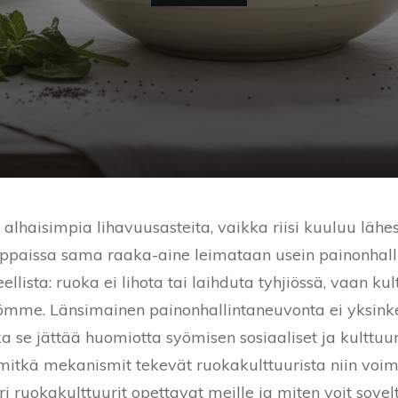
alhaisimpia lihavuusasteita, vaikka riisi kuuluu lähes
ppaissa sama raaka-aine leimataan usein painonhalli
leellista: ruoka ei lihota tai laihduta tyhjiössä, vaan k
yömme. Länsimainen painonhallintaneuvonta ei yksinker
ka se jättää huomiotta syömisen sosiaaliset ja kulttuu
 mitkä mekanismit tekevät ruokakulttuurista niin vo
ri ruokakulttuurit opettavat meille ja miten voit sove