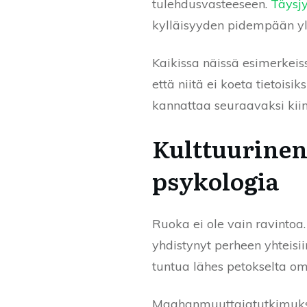
tulehdusvasteeseen.
Täysjy
kylläisyyden pidempään yll
Kaikissa näissä esimerkeiss
että niitä ei koeta tietois
kannattaa seuraavaksi kii
Kulttuurinen
psykologia
Ruoka ei ole vain ravintoa.
yhdistynyt perheen yhteisii
tuntua lähes petokselta omi
Maahanmuuttajatutkimuksis