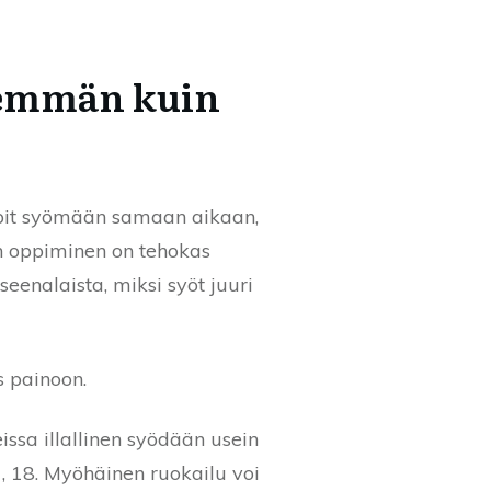
nemmän kuin
opit syömään samaan aikaan,
en oppiminen on tehokas
eenalaista, miksi syöt juuri
s painoon.
ssa illallinen syödään usein
7, 18. Myöhäinen ruokailu voi