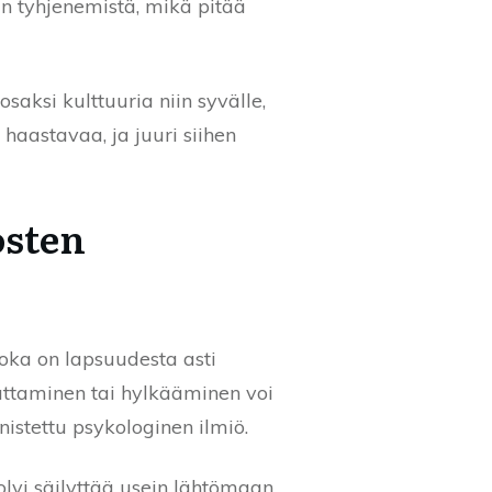
 tyhjenemistä, mikä pitää
saksi kulttuuria niin syvälle,
 haastavaa, ja juuri siihen
osten
uoka on lapsuudesta asti
uuttaminen tai hylkääminen voi
nistettu psykologinen ilmiö.
vi säilyttää usein lähtömaan