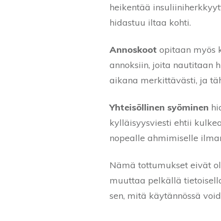
heikentää insuliiniherkkyy
hidastuu iltaa kohti.
Annoskoot
opitaan myös ku
annoksiin, joita nautitaan
aikana merkittävästi, ja t
Yhteisöllinen syöminen
hi
kylläisyysviesti ehtii kulk
nopealle ahmimiselle ilman
Nämä tottumukset eivät ole
muuttaa pelkällä tietoisell
sen, mitä käytännössä void