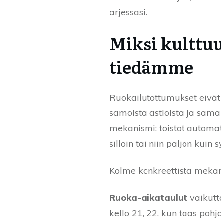
arjessasi.
Miksi kultt
tiedämme
Ruokailutottumukset eivät
samoista astioista ja sama
mekanismi: toistot automati
silloin tai niin paljon kuin s
Kolme konkreettista mekanis
Ruoka-aikataulut
vaikutt
kello 21, 22, kun taas poh