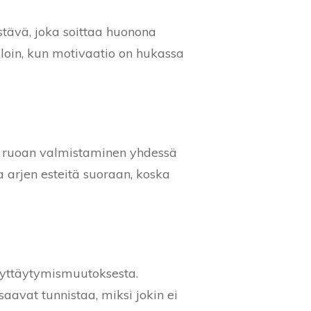
stävä, joka soittaa huonona
lloin, kun motivaatio on hukassa
sen ruoan valmistaminen yhdessä
arjen esteitä suoraan, koska
käyttäytymismuutoksesta.
aavat tunnistaa, miksi jokin ei