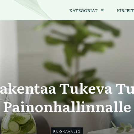
KATEGORIAT
KIRJEIT
akentaa Tukeva T
Painonhallinnalle
RUOKAVALIO