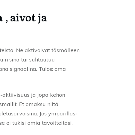
, aivot ja
teista. Ne aktivoivat täsmälleen
kuin sinä tai suhtautuu
vana signaalina. Tulos: oma
a-aktiivisuus ja jopa kehon
mallit. Et omaksu niitä
 oletusarvoisina. Jos ympärilläsi
 ei tukisi omia tavoitteitasi.