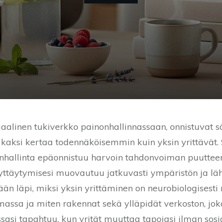
osiaalinen tukiverkko painonhallinnassaan, onnistuvat 
aksi kertaa todennäköisemmin kuin yksin yrittävät. S
nhallinta epäonnistuu harvoin tahdonvoiman puutteen v
ttäytymisesi muovautuu jatkuvasti ympäristön ja lähe
ään läpi, miksi yksin yrittäminen on neurobiologisesti n
assa ja miten rakennat sekä ylläpidät verkoston, joka
issasi tapahtuu, kun yrität muuttaa tapojasi ilman sosi