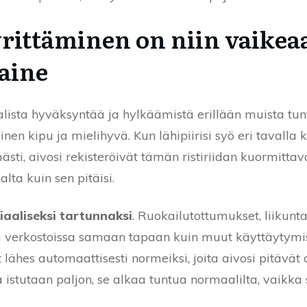
rittäminen on niin vaikeaa 
paine
aalista hyväksyntää ja hylkäämistä erillään muista tun
nen kipu ja mielihyvä. Kun lähipiirisi syö eri tavalla 
sti, aivosi rekisteröivät tämän ristiriidan kuormitta
ta kuin sen pitäisi.
iaaliseksi tartunnaksi
. Ruokailutottumukset, liikunt
sa verkostoissa samaan tapaan kuin muut käyttäytymis
ät lähes automaattisesti normeiksi, joita aivosi pitävät
istutaan paljon, se alkaa tuntua normaalilta, vaikka se