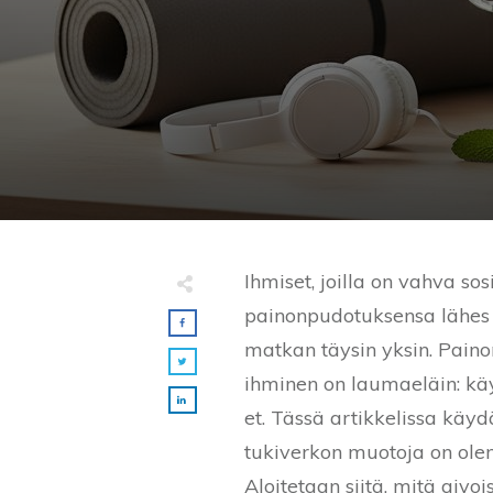
Ihmiset, joilla on vahva s
painonpudotuksensa lähes k
matkan täysin yksin. Paino
ihminen on laumaeläin: käy
et. Tässä artikkelissa käyd
tukiverkon muotoja on olem
Aloitetaan siitä, mitä aivo