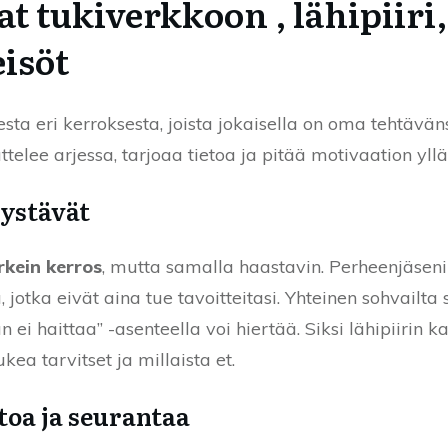
t tukiverkkoon , lähipiiri
eisöt
ta eri kerroksesta, joista jokaisella on oma tehtäv
elee arjessa, tarjoaa tietoa ja pitää motivaation yllä
 ystävät
rkein kerros
, mutta samalla haastavin. Perheenjäsenil
 jotka eivät aina tue tavoitteitasi. Yhteinen sohvailta 
ei haittaa” -asenteella voi hiertää. Siksi lähipiirin
ukea tarvitset ja millaista et.
toa ja seurantaa