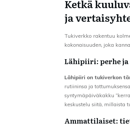
Ketkä kuuluva
ja vertaisyht
Tukiverkko rakentuu kolmes
kokonaisuuden, joka kannatt
Lähipiiri: perhe ja
Lähipiiri on tukiverkon tä
rutiininsa ja tottumuksensa,
syntymäpäiväkakku “kerran 
keskustelu siitä, millaista t
Ammattilaiset: tie