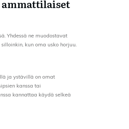
, ammattilaiset
änsä. Yhdessä ne muodostavat
 silloinkin, kun oma usko horjuu.
lä ja ystävillä on omat
sipsien kanssa tai
 kanssa kannattaa käydä selkeä