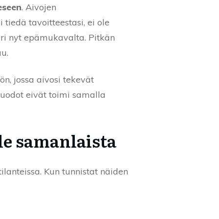
eseen
. Aivojen
iedä tavoitteestasi, ei ole
uri nyt epämukavalta. Pitkän
uu.
ön, jossa aivosi tekevät
muodot eivät toimi samalla
ole samanlaista
ilanteissa. Kun tunnistat näiden