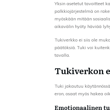
Yksin asetetut tavoitteet 
palkkiojärjestelmä on rake
myöskään mitään sosiaalist
aikavälin hyöty häviää lyhy
Tukiverkko ei siis ole muka
päätöksiä. Tuki voi kuiten
tavalla.
Tukiverkon er
Tuki jakautuu käytännössä 
eron, osaat myös hakea oi
Emotionaalinen tu