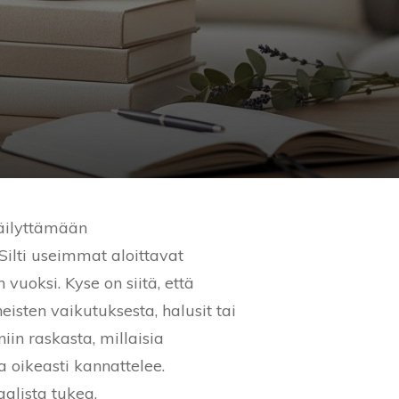
säilyttämään
ilti useimmat aloittavat
uoksi. Kyse on siitä, että
isten vaikutuksesta, halusit tai
iin raskasta, millaisia
 oikeasti kannattelee.
aalista tukea.