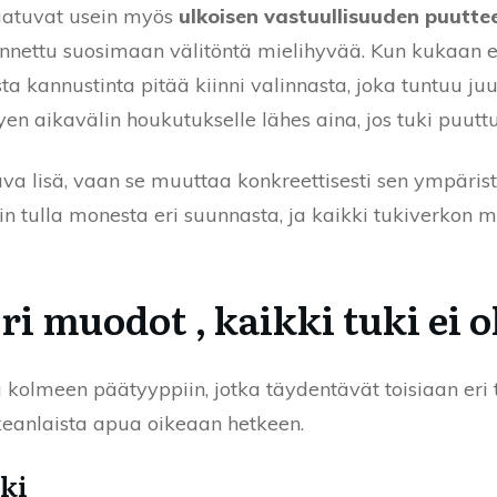
kaatuvat usein myös
ulkoisen vastuullisuuden puutte
nnettu suosimaan välitöntä mielihyvää. Kun kukaan ei t
a kannustinta pitää kiinni valinnasta, joka tuntuu ju
en aikavälin houkutukselle lähes aina, jos tuki puutt
va lisä, vaan se muuttaa konkreettisesti sen ympärist
kin tulla monesta eri suunnasta, ja kaikki tukiverkon 
i muodot , kaikki tuki ei 
kolmeen päätyyppiin, jotka täydentävät toisiaan eri t
keanlaista apua oikeaan hetkeen.
ki