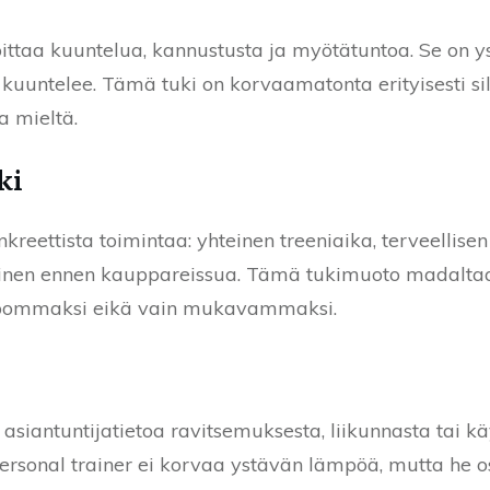
ittaa kuuntelua, kannustusta ja myötätuntoa. Se on y
kuuntelee. Tämä tuki on korvaamatonta erityisesti si
a mieltä.
ki
kreettista toimintaa: yhteinen treeniaika, terveelli
minen ennen kauppareissua. Tämä tukimuoto madaltaa 
lpommaksi eikä vain mukavammaksi.
 asiantuntijatietoa ravitsemuksesta, liikunnasta tai 
ersonal trainer ei korvaa ystävän lämpöä, mutta he os