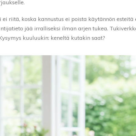
jaukselle.
ei riitä, koska kannustus ei poista käytännön esteitä e
tijatieto jää irralliseksi ilman arjen tukea. Tukiverkk
Kysymys kuuluukin: keneltä kutakin saat?