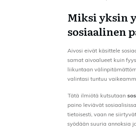
Miksi yksin y
sosiaalinen 
Aivosi eivät käsittele sosi
samat aivoalueet kuin fyysi
liikuntaan välinpitämättömä
valintasi tuntuu vaikeammal
Tätä ilmiötä kutsutaan
sos
paino leviävät sosiaalisis
tietoisesti, vaan ne siirtyv
syödään suuria annoksia ja 