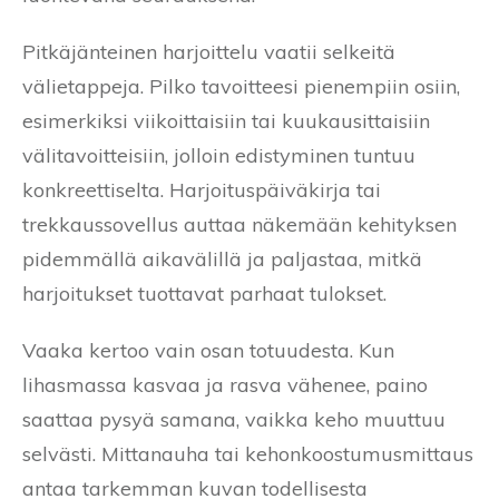
Pitkäjänteinen harjoittelu vaatii selkeitä
välietappeja. Pilko tavoitteesi pienempiin osiin,
esimerkiksi viikoittaisiin tai kuukausittaisiin
välitavoitteisiin, jolloin edistyminen tuntuu
konkreettiselta. Harjoituspäiväkirja tai
trekkaussovellus auttaa näkemään kehityksen
pidemmällä aikavälillä ja paljastaa, mitkä
harjoitukset tuottavat parhaat tulokset.
Vaaka kertoo vain osan totuudesta. Kun
lihasmassa kasvaa ja rasva vähenee, paino
saattaa pysyä samana, vaikka keho muuttuu
selvästi. Mittanauha tai kehonkoostumusmittaus
antaa tarkemman kuvan todellisesta