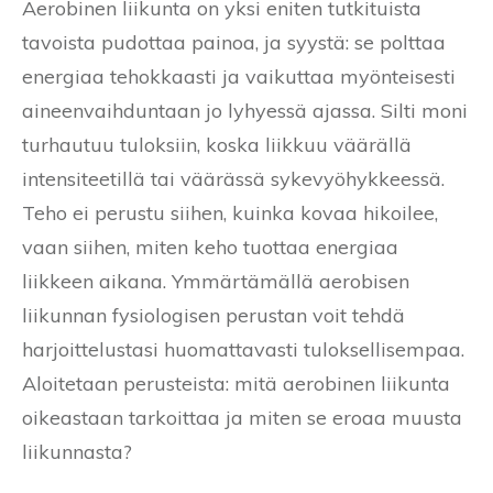
Aerobinen liikunta on yksi eniten tutkituista
tavoista pudottaa painoa, ja syystä: se polttaa
energiaa tehokkaasti ja vaikuttaa myönteisesti
aineenvaihduntaan jo lyhyessä ajassa. Silti moni
turhautuu tuloksiin, koska liikkuu väärällä
intensiteetillä tai väärässä sykevyöhykkeessä.
Teho ei perustu siihen, kuinka kovaa hikoilee,
vaan siihen, miten keho tuottaa energiaa
liikkeen aikana. Ymmärtämällä aerobisen
liikunnan fysiologisen perustan voit tehdä
harjoittelustasi huomattavasti tuloksellisempaa.
Aloitetaan perusteista: mitä aerobinen liikunta
oikeastaan tarkoittaa ja miten se eroaa muusta
liikunnasta?