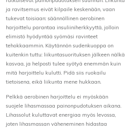
ratkaisevat painonpudotuksen suunnan. Liikunta
ja ravitsemus eivät kilpaile keskenään, vaan
tukevat toisiaan: säännöllinen aerobinen
harjoittelu parantaa insuliiniherkkyyttä, jolloin
elimistö hyödyntää syömäsi ravinteet
tehokkaammin. Käytännön sudenkuoppa on
kuitenkin tuttu: liikuntasuorituksen jälkeen nälkä
kasvaa, ja helposti tulee syötyä enemmän kuin
mitä harjoittelu kulutti. Pidä siis ruokailu
tietoisena, eikä liikunta mene hukkaan.
Pelkkä aerobinen harjoittelu ei myöskään
suojele lihasmassaa painonpudotuksen aikana.
Lihassolut kuluttavat energiaa myös levossa,
joten lihasmassan väheneminen hidastaa