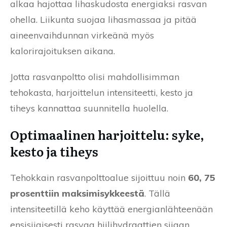
alkaa hajottaa lihaskudosta energiaksi rasvan
ohella. Liikunta suojaa lihasmassaa ja pitää
aineenvaihdunnan virkeänä myös
kalorirajoituksen aikana.
Jotta rasvanpoltto olisi mahdollisimman
tehokasta, harjoittelun intensiteetti, kesto ja
tiheys kannattaa suunnitella huolella.
Optimaalinen harjoittelu: syke,
kesto ja tiheys
Tehokkain rasvanpolttoalue sijoittuu noin
60, 75
prosenttiin maksimisykkeestä
. Tällä
intensiteetillä keho käyttää energianlähteenään
ensisijaisesti rasvaa hiilihydraattien sijaan.