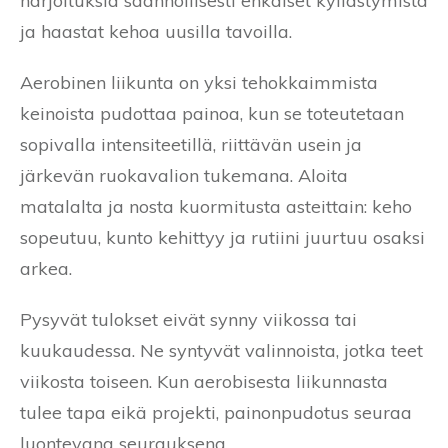
harjoituksia säännöllisesti ehkäiset kyllästymistä
ja haastat kehoa uusilla tavoilla.
Aerobinen liikunta on yksi tehokkaimmista
keinoista pudottaa painoa, kun se toteutetaan
sopivalla intensiteetillä, riittävän usein ja
järkevän ruokavalion tukemana. Aloita
matalalta ja nosta kuormitusta asteittain: keho
sopeutuu, kunto kehittyy ja rutiini juurtuu osaksi
arkea.
Pysyvät tulokset eivät synny viikossa tai
kuukaudessa. Ne syntyvät valinnoista, jotka teet
viikosta toiseen. Kun aerobisesta liikunnasta
tulee tapa eikä projekti, painonpudotus seuraa
luontevana seurauksena.