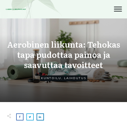
Aerobinen liikunta: Tehokas
tapa pudottaa painoa ja
saavuttaa tavoitteet
KUNTOILU
,
LAIHDUTUS