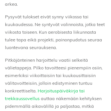
arkea.
Pysyvät tulokset eivät synny viikossa tai
kuukaudessa. Ne syntyvät valinnoista, jotka teet
viikosta toiseen. Kun aerobisesta liikunnasta
tulee tapa eikä projekti, painonpudotus seuraa
luontevana seurauksena.
Pitkäjänteinen harjoittelu vaatii selkeitä
välietappeja. Pilko tavoitteesi pienempiin osiin,
esimerkiksi viikoittaisiin tai kuukausittaisiin
välitavoitteisiin, jolloin edistyminen tuntuu
konkreettiselta.
Harjoituspäiväkirja tai
trekkaussovellus
auttaa näkemään kehityksen
pidemmällä aikavälillä ja paljastaa, mitkä