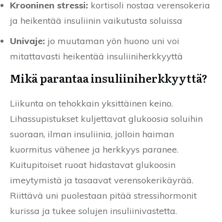
Krooninen stressi:
kortisoli nostaa verensokeria
ja heikentää insuliinin vaikutusta soluissa
Univaje:
jo muutaman yön huono uni voi
mitattavasti heikentää insuliiniherkkyyttä
Mikä parantaa insuliiniherkkyyttä?
Liikunta on tehokkain yksittäinen keino.
Lihassupistukset kuljettavat glukoosia soluihin
suoraan, ilman insuliinia, jolloin haiman
kuormitus vähenee ja herkkyys paranee.
Kuitupitoiset ruoat hidastavat glukoosin
imeytymistä ja tasaavat verensokerikäyrää.
Riittävä uni puolestaan pitää stressihormonit
kurissa ja tukee solujen insuliinivastetta.