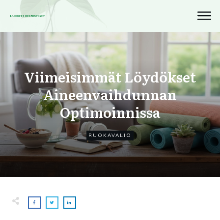
Viimeisimmät Löydökset
Aineenvaihdunnan
Optimoinnissa
RUOKAVALIO