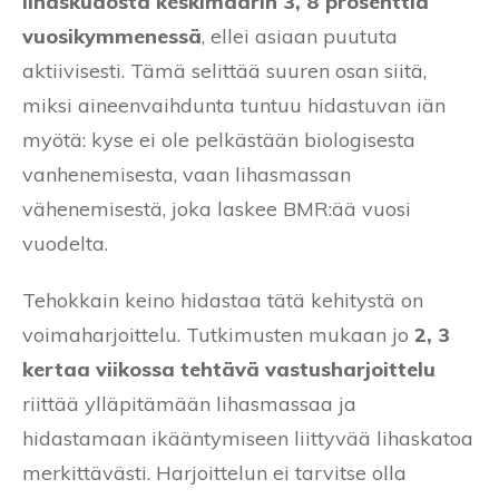
lihaskudosta keskimäärin 3, 8 prosenttia
vuosikymmenessä
, ellei asiaan puututa
aktiivisesti. Tämä selittää suuren osan siitä,
miksi aineenvaihdunta tuntuu hidastuvan iän
myötä: kyse ei ole pelkästään biologisesta
vanhenemisesta, vaan lihasmassan
vähenemisestä, joka laskee BMR:ää vuosi
vuodelta.
Tehokkain keino hidastaa tätä kehitystä on
voimaharjoittelu. Tutkimusten mukaan jo
2, 3
kertaa viikossa tehtävä vastusharjoittelu
riittää ylläpitämään lihasmassaa ja
hidastamaan ikääntymiseen liittyvää lihaskatoa
merkittävästi. Harjoittelun ei tarvitse olla