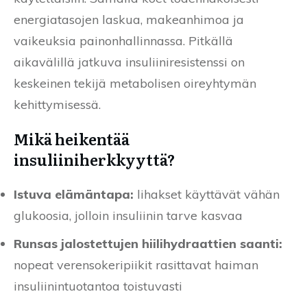
energiatasojen laskua, makeanhimoa ja
vaikeuksia painonhallinnassa. Pitkällä
aikavälillä jatkuva insuliiniresistenssi on
keskeinen tekijä metabolisen oireyhtymän
kehittymisessä.
Mikä heikentää
insuliiniherkkyyttä?
Istuva elämäntapa:
lihakset käyttävät vähän
glukoosia, jolloin insuliinin tarve kasvaa
Runsas jalostettujen hiilihydraattien saanti:
nopeat verensokeripiikit rasittavat haiman
insuliinintuotantoa toistuvasti