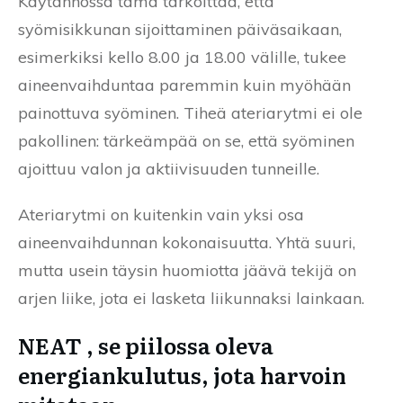
Käytännössä tämä tarkoittaa, että
syömisikkunan sijoittaminen päiväsaikaan,
esimerkiksi kello 8.00 ja 18.00 välille, tukee
aineenvaihduntaa paremmin kuin myöhään
painottuva syöminen. Tiheä ateriarytmi ei ole
pakollinen: tärkeämpää on se, että syöminen
ajoittuu valon ja aktiivisuuden tunneille.
Ateriarytmi on kuitenkin vain yksi osa
aineenvaihdunnan kokonaisuutta. Yhtä suuri,
mutta usein täysin huomiotta jäävä tekijä on
arjen liike, jota ei lasketa liikunnaksi lainkaan.
NEAT , se piilossa oleva
energiankulutus, jota harvoin