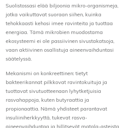
Suolistossasi elää biljoonia mikro-organismeja,
jotka vaikuttavat suoraan siihen, kuinka
tehokkaasti kehosi imee ravinteita ja tuottaa
energiaa. Tämä mikrobien muodostama
ekosysteemi ei ole passiivinen sivustakatsoja,
vaan aktiivinen osallistuja aineenvaihduntasi
säätelyssä.
Mekanismi on konkreettinen: tietyt
bakteerikannat pilkkovat ravintokuituja ja
tuottavat sivutuotteenaan lyhytketjuisia
rasvahappoja, kuten butyraattia ja
propionaattia. Nämä yhdisteet parantavat
insuliiniherkkyyttä, tukevat rasva-
aineenvaihduntaa ja hillitsevät matala-asteista