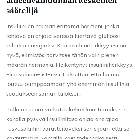
säätelijä
Insuliini on haiman erittämä hormoni, jonka
tehtävä on ohjata veressä kiertävä glukoosi
soluihin energiaksi. Kun insuliiniherkkyytesi on
hyvä, elimistösi tarvitsee tähän vain pienen
määrän hormonia. Heikentynyt insuliiniherkkyys,
eli insuliiniresistenssi, tarkoittaa, että haima
joutuu pumppaamaan yhä enemmän insuliinia
saadakseen saman tuloksen.
Tällä on suora vaikutus kehon koostumukseen:
koholla pysyvä insuliinitaso ohjaa energiaa
rasvasoluihin varastoitavaksi sen sijaan, että se
käytettäisiin. Samalla koet todennäköisesti