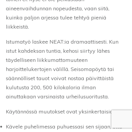
aineenvaihdunnan nopeudesta, vaan siitä,
kuinka paljon arjessa tulee tehtyä pieniä
liikkeistä.
Istumatyö laskee NEAT:ia dramaattisesti. Kun
istut kahdeksan tuntia, kehosi siirtyy lähes
täydelliseen liikkumattomuuteen
harjoittelukertojen välillä. Seisomapöytä tai
säännölliset tauot voivat nostaa päivittäistä
kulutusta 200, 500 kilokaloria ilman
ainuttakaan varsinaista urheilusuoritusta.
Käytännössä muutokset ovat yksinkertaisia:
Kävele puhelimessa puhuessasi sen sijaan, että