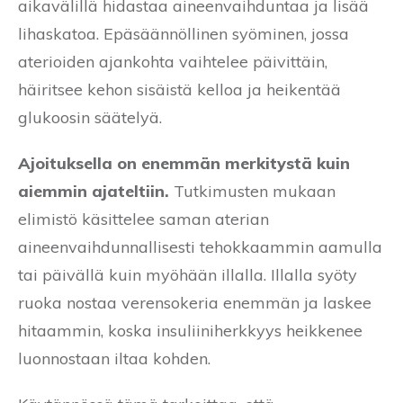
aikavälillä hidastaa aineenvaihduntaa ja lisää
lihaskatoa. Epäsäännöllinen syöminen, jossa
aterioiden ajankohta vaihtelee päivittäin,
häiritsee kehon sisäistä kelloa ja heikentää
glukoosin säätelyä.
Ajoituksella on enemmän merkitystä kuin
aiemmin ajateltiin.
Tutkimusten mukaan
elimistö käsittelee saman aterian
aineenvaihdunnallisesti tehokkaammin aamulla
tai päivällä kuin myöhään illalla. Illalla syöty
ruoka nostaa verensokeria enemmän ja laskee
hitaammin, koska insuliiniherkkyys heikkenee
luonnostaan iltaa kohden.