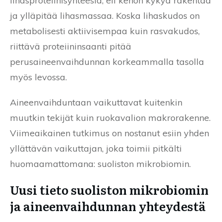
lihasproteiinisynteesiä, eli kehon kykyä rakentaa
ja ylläpitää lihasmassaa. Koska lihaskudos on
metabolisesti aktiivisempaa kuin rasvakudos,
riittävä proteiininsaanti pitää
perusaineenvaihdunnan korkeammalla tasolla
myös levossa.
Aineenvaihduntaan vaikuttavat kuitenkin
muutkin tekijät kuin ruokavalion makrorakenne.
Viimeaikainen tutkimus on nostanut esiin yhden
yllättävän vaikuttajan, joka toimii pitkälti
huomaamattomana: suoliston mikrobiomin.
Uusi tieto suoliston mikrobiomin
ja aineenvaihdunnan yhteydestä