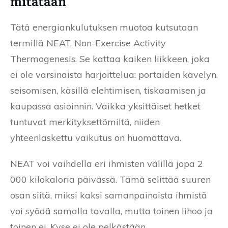
mitataan
Tätä energiankulutuksen muotoa kutsutaan
termillä NEAT, Non-Exercise Activity
Thermogenesis. Se kattaa kaiken liikkeen, joka
ei ole varsinaista harjoittelua: portaiden kävelyn,
seisomisen, käsillä elehtimisen, tiskaamisen ja
kaupassa asioinnin. Vaikka yksittäiset hetket
tuntuvat merkityksettömiltä, niiden
yhteenlaskettu vaikutus on huomattava.
NEAT voi vaihdella eri ihmisten välillä jopa 2
000 kilokaloria päivässä. Tämä selittää suuren
osan siitä, miksi kaksi samanpainoista ihmistä
voi syödä samalla tavalla, mutta toinen lihoo ja
toinen ei. Kyse ei ole pelkästään