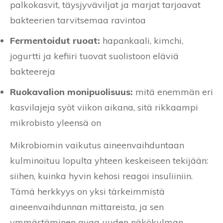
palkokasvit, täysjyväviljat ja marjat tarjoavat
bakteerien tarvitsemaa ravintoa
Fermentoidut ruoat:
hapankaali, kimchi,
jogurtti ja kefiiri tuovat suolistoon eläviä
bakteereja
Ruokavalion monipuolisuus:
mitä enemmän eri
kasvilajeja syöt viikon aikana, sitä rikkaampi
mikrobisto yleensä on
Mikrobiomin vaikutus aineenvaihduntaan
kulminoituu lopulta yhteen keskeiseen tekijään:
siihen, kuinka hyvin kehosi reagoi insuliiniin.
Tämä herkkyys on yksi tärkeimmistä
aineenvaihdunnan mittareista, ja sen
ymmärtäminen avaa uuden näkökulman