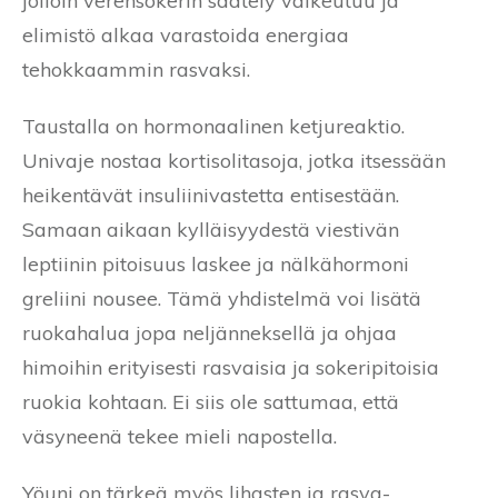
jolloin verensokerin säätely vaikeutuu ja
elimistö alkaa varastoida energiaa
tehokkaammin rasvaksi.
Taustalla on hormonaalinen ketjureaktio.
Univaje nostaa kortisolitasoja, jotka itsessään
heikentävät insuliinivastetta entisestään.
Samaan aikaan kylläisyydestä viestivän
leptiinin pitoisuus laskee ja nälkähormoni
greliini nousee. Tämä yhdistelmä voi lisätä
ruokahalua jopa neljänneksellä ja ohjaa
himoihin erityisesti rasvaisia ja sokeripitoisia
ruokia kohtaan. Ei siis ole sattumaa, että
väsyneenä tekee mieli napostella.
Yöuni on tärkeä myös lihasten ja rasva-