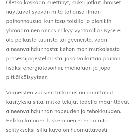
Oletko koskaan miettinyt, miksi jotkut ihmiset
näyttävät syövän mitä tahansa ilman
painonnousua, kun taas toisilla jo pienikin
ylimääräinen annos näkyy vyötäröllä? Kyse ei
ole pelkästä tuurista tai geeneistä, vaan
aineenvaihdunnasta: kehon monimutkaisesta
prosessijärjestelmästä, joka vaikuttaa painon
lisäksi energiatasoihin, mielialaan ja jopa
pitkäikäisyyteen.
Viimeisten vuosien tutkimus on muuttanut
käsityksiä siitä, mitkä tekijät todella määrittävät
aineenvaihdunnan nopeuden ja tehokkuuden.
Pelkkä kalorien laskeminen ei enää riitä
selitykseksi, sillä kuva on huomattavasti