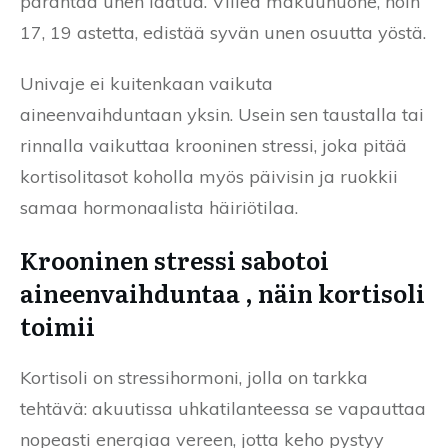
parantaa unen laatua. Viileä makuuhuone, noin
17, 19 astetta, edistää syvän unen osuutta yöstä.
Univaje ei kuitenkaan vaikuta
aineenvaihduntaan yksin. Usein sen taustalla tai
rinnalla vaikuttaa krooninen stressi, joka pitää
kortisolitasot koholla myös päivisin ja ruokkii
samaa hormonaalista häiriötilaa.
Krooninen stressi sabotoi
aineenvaihduntaa , näin kortisoli
toimii
Kortisoli on stressihormoni, jolla on tarkka
tehtävä: akuutissa uhkatilanteessa se vapauttaa
nopeasti energiaa vereen, jotta keho pystyy