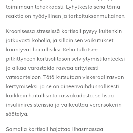
toimimaan tehokkaasti. Lyhytkestoisena tämä
reaktio on hyödyllinen ja tarkoituksenmukainen.
Kroonisessa stressissä kortisoli pysyy kuitenkin
jatkuvasti koholla, ja silloin sen vaikutukset
kääntyvät haitallisiksi. Keho tulkitsee
pitkittyneen kortisolitason selviytymistilanteeksi
ja alkaa varastoida rasvaa erityisesti
vatsaonteloon. Tätä kutsutaan viskeraalirasvan
kertymiseksi, ja se on aineenvaihdunnallisesti
kaikkein haitallisinta rasvakudosta: se lisää
insuliiniresistenssiä ja vaikeuttaa verensokerin
säätelyä.
Samalla kortisoli hajottaa lihasmassaa