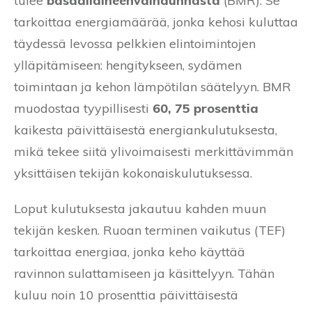
tulee
basaaliaineenvaihdunnasta
(BMR). Se
tarkoittaa energiamäärää, jonka kehosi kuluttaa
täydessä levossa pelkkien elintoimintojen
ylläpitämiseen: hengitykseen, sydämen
toimintaan ja kehon lämpötilan säätelyyn. BMR
muodostaa tyypillisesti
60, 75 prosenttia
kaikesta päivittäisestä energiankulutuksesta,
mikä tekee siitä ylivoimaisesti merkittävimmän
yksittäisen tekijän kokonaiskulutuksessa.
Loput kulutuksesta jakautuu kahden muun
tekijän kesken. Ruoan terminen vaikutus (TEF)
tarkoittaa energiaa, jonka keho käyttää
ravinnon sulattamiseen ja käsittelyyn. Tähän
kuluu noin 10 prosenttia päivittäisestä