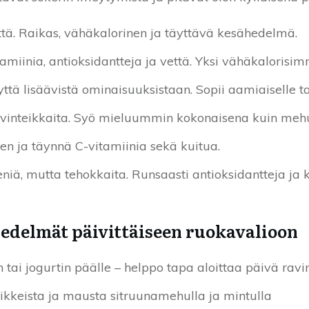
tä. Raikas, vähäkalorinen ja täyttävä kesähedelmä.
amiinia, antioksidantteja ja vettä. Yksi vähäkalorisim
yttä lisäävistä ominaisuuksistaan. Sopii aamiaiselle ta
vinteikkaita. Syö mieluummin kokonaisena kuin mehun
nen ja täynnä C-vitamiinia sekä kuitua.
eniä, mutta tehokkaita. Runsaasti antioksidantteja ja 
hedelmät päivittäiseen ruokavalioon
ai jogurtin päälle – helppo tapa aloittaa päivä ravi
jikkeista ja mausta sitruunamehulla ja mintulla