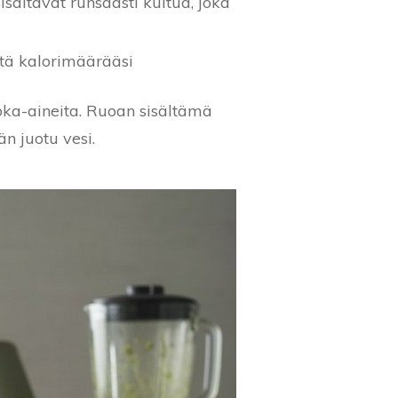
sältävät runsaasti kuitua, joka
istä kalorimäärääsi
oka-aineita. Ruoan sisältämä
n juotu vesi.