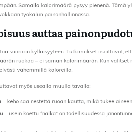
dempään. Samalla kalorimäärä pysyy pienenä. Tämä yh
rvokkaan työkalun painonhallinnassa.
toisuus auttaa painonpudo
aa suoraan kylläisyyteen. Tutkimukset osoittavat, ett
ärän ruokaa – ei saman kalorimäärän. Kun valitset ru
lvästi vähemmillä kaloreilla.
uttavat myös usealla muulla tavalla:
a
– keho saa nestettä ruoan kautta, mikä tukee ainee
tu
– usein koettu “nälkä” on todellisuudessa janontunne