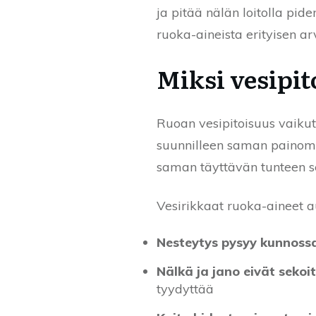
ja pitää nälän loitolla pi
ruoka-aineista erityisen a
Miksi vesipi
Ruoan vesipitoisuus vaikutt
suunnilleen saman painomä
saman täyttävän tunteen se
Vesirikkaat ruoka-aineet a
Nesteytys pysyy kunnoss
Nälkä ja jano eivät sekoi
tyydyttää