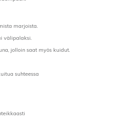
mista marjoista.
i välipalaksi.
a, jolloin saat myös kuidut.
kuitua suhteessa
nteikkaasti