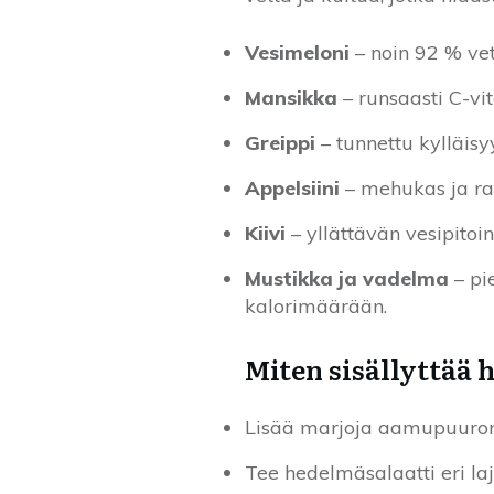
Vesimeloni
– noin 92 % vet
Mansikka
– runsaasti C-vit
Greippi
– tunnettu kylläisy
Appelsiini
– mehukas ja ra
Kiivi
– yllättävän vesipitoi
Mustikka ja vadelma
– pi
kalorimäärään.
Miten sisällyttää 
Lisää marjoja aamupuuron t
Tee hedelmäsalaatti eri la