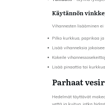
Käytännön vinkkej
Vihannesten lisääminen ei v
Pilko kurkkua, paprikaa ja 
Lisää vihanneksia jokaiseen a
Kokeile vihannessosekeitto
Lisää pinaattia tai kurkk
Parhaat vesi
Hedelmät täyttävät makeanh
vettä ja kuitua, jotka hid