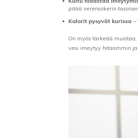
Kuitu hidastaa imeytymi
pitää verensokerin tasaise
Kalorit pysyvät kurissa
– 
On myös tärkeää muistaa, 
vesi imeytyy hitaammin ja 