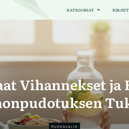
KATEGORIAT
KIRJEIT
aat Vihannekset ja
nonpudotuksen Tu
RUOKAVALIO