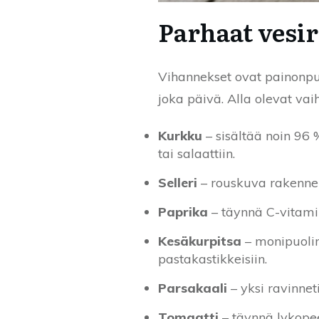
Parhaat vesi
Vihannekset ovat painonpud
joka päivä. Alla olevat vai
Kurkku
– sisältää noin 96
tai salaattiin.
Selleri
– rouskuva rakenne t
Paprika
– täynnä C-vitamiin
Kesäkurpitsa
– monipuolin
pastakastikkeisiin.
Parsakaali
– yksi ravinnet
Tomaatti
– täynnä lykopeen