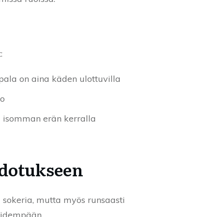
:
ipala on aina käden ulottuvilla
to
dä isomman erän kerralla
udotukseen
a sokeria, mutta myös runsaasti
 pidempään.