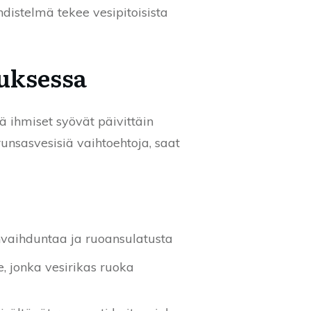
distelmä tekee vesipitoisista
tuksessa
ä ihmiset syövät päivittäin
nsasvesisiä vaihtoehtoja, saat
nvaihduntaa ja ruoansulatusta
, jonka vesirikas ruoka