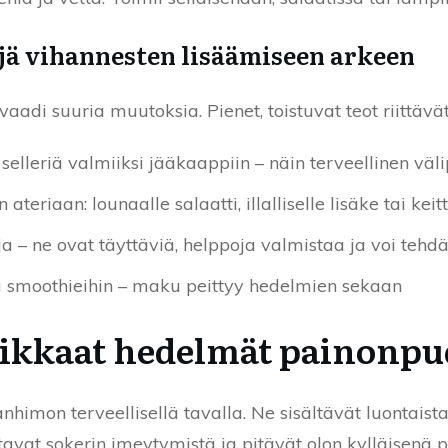
ä vihannesten lisäämiseen arkeen
aadi suuria muutoksia. Pienet, toistuvat teot riittävät
selleriä valmiiksi jääkaappiin – näin terveellinen väl
teriaan: lounaalle salaatti, illalliselle lisäke tai keit
ja – ne ovat täyttäviä, helppoja valmistaa ja voi teh
ua smoothieihin – maku peittyy hedelmien sekaan
rikkaat hedelmät painonp
imon terveellisellä tavalla. Ne sisältävät luontaist
astavat sokerin imeytymistä ja pitävät olon kylläisenä