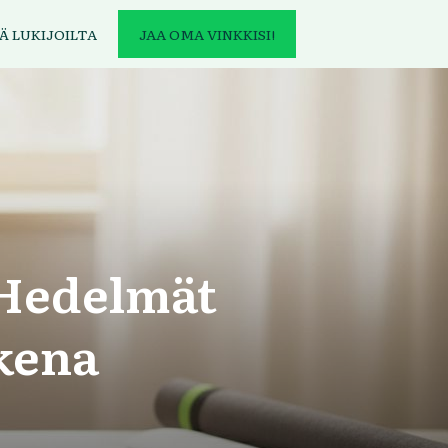
Ä LUKIJOILTA
JAA OMA VINKKISI!
 Hedelmät
kena