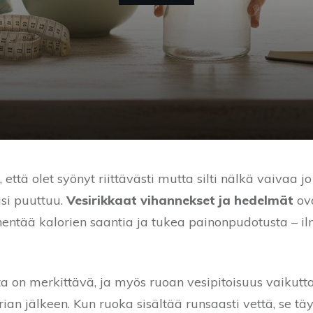
 että olet syönyt riittävästi mutta silti nälkä vaivaa 
asi puuttuu.
Vesirikkaat vihannekset ja hedelmät
ova
vähentää kalorien saantia ja tukea painonpudotusta – i
 on merkittävä, ja myös ruoan vesipitoisuus vaikutta
aterian jälkeen. Kun ruoka sisältää runsaasti vettä, 