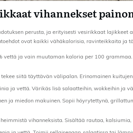
rikkaat vihannekset pain
otuksen perusta, ja erityisesti vesirikkaat lajikkeet 
htoehdot ovat kaikki vähäkalorisia, ravinteikkaita ja t
 % vettä ja vain muutaman kaloria per 100 grammaa. S
ekee siitä täyttävän välipalan. Erinomainen kuitujen
ia ja vettä. Värikäs lisä salaatteihin, wokkeihin ja vä
en ja miedon makuinen. Sopii höyrytettynä, grillattun
iheimmistä vihanneksista. Sisältää rautaa, kalsiumia, 
ia ja vettä. Toimii sellaisenaan, salaatissa tai lämpi