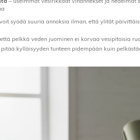
stä
– useimmat vesirikkaat vihannekset ja hedelmät si
na
voit syödä suuria annoksia ilman, että ylität päivittä
että pelkkä veden juominen ei korvaa vesipitoisia ru
pitää kylläisyyden tunteen pidempään kuin pelkästää