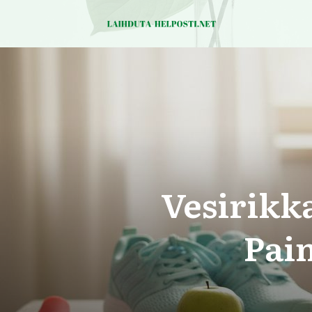
Vesirikk
Pai