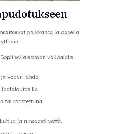
onpudotukseen
ansaitsevat paikkansa lautasella
äyttäviä.
opii sellaisenaan välipalaksi
 ja veden lähde.
lipalalautasille.
a tai raastettuna
kuitua ja runsaasti vettä.
missä ruoissa.