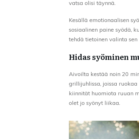
vatsa olisi täynnä.
Kesällä emotionaalisen syöm
sosiaalinen paine syödä, k
tehdä tietoinen valinta sen 
Hidas syöminen m
Aivoilta kestää noin 20 mi
grillijuhlissa, joissa ruoka
kiinnität huomiota ruuan m
olet jo syönyt liikaa.