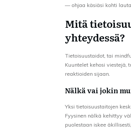
— ohjaa käsiäsi kohti laut
Mitä tietoisu
yhteydessä?
Tietoisuustaidot, tai mindf
Kuuntelet kehosi viestejä, t
reaktioiden sijaan.
Nälkä vai jokin m
Yksi tietoisuustaitojen ke
Fyysinen nälkä kehittyy vä
puolestaan iskee äkillisest