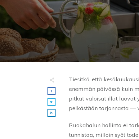
Tiesitkö, että kesäkuukau
enemmän päivässä kuin mui
pitkät valoisat illat luova
pelkästään tarjonnasta — va
Ruokahalun hallinta ei tark
tunnistaa, milloin syöt tod