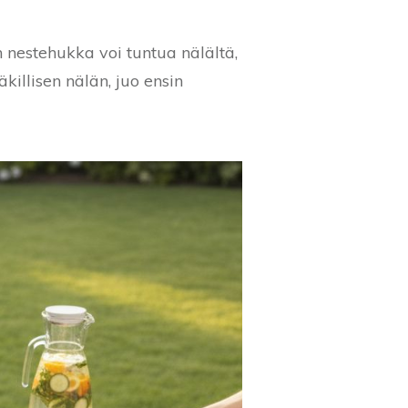
 nestehukka voi tuntua nälältä,
illisen nälän, juo ensin