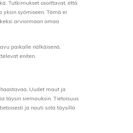
ä. Tutkimukset osoittavat, että
 yksin syömiseen. Tämä ei
 hetkeksi arvioimaan omaa
saavu paikalle nälkäisenä.
televat eniten.
a haastavaa. Uudet maut ja
a täysin siemauksin. Tietoisuus
etoisesti ja nauti siitä täysillä