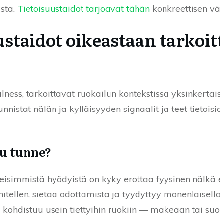
asta.
Tietoisuustaidot tarjoavat tähän
konkreettisen vä
ustaidot oikeastaan tarkoi
ulness, tarkoittavat ruokailun kontekstissa yksinkerta
unnistat nälän ja kylläisyyden signaalit ja teet tietois
uu tunne?
skeisimmistä hyödyistä on kyky erottaa fyysinen nälkä
hitellen, sietää odottamista ja tyydyttyy monenlaisell
i, kohdistuu usein tiettyihin ruokiin — makeaan tai su