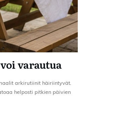
 voi varautua
it arkirutiinit häiriintyvät.
toaa helposti pitkien päivien