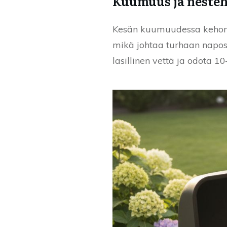
Kuumuus ja nesteh
Kesän kuumuudessa kehon ja
mikä johtaa turhaan napost
lasillinen vettä ja odota 1