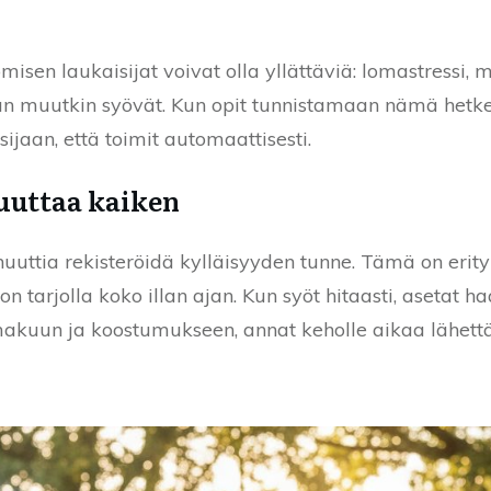
isen laukaisijat voivat olla yllättäviä: lomastressi, mu
un muutkin syövät. Kun opit tunnistamaan nämä hetket
sijaan, että toimit automaattisesti.
uuttaa kaiken
nuuttia rekisteröidä kylläisyyden tunne. Tämä on erity
a on tarjolla koko illan ajan. Kun syöt hitaasti, asetat 
akuun ja koostumukseen, annat keholle aikaa lähettä