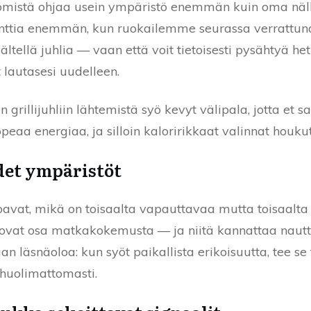
syömistä ohjaa usein ympäristö enemmän kuin oma nälk
ttia enemmän, kun ruokailemme seurassa verrattuna
i vältellä juhlia — vaan että voit tietoisesti pysähtyä
t lautasesi uudelleen.
 grillijuhliin lähtemistä syö kevyt välipala, jotta et 
peaa energiaa, ja silloin kaloririkkaat valinnat houkut
det ympäristöt
oavat, mikä on toisaalta vapauttavaa mutta toisaalt
 ovat osa matkakokemusta — ja niitä kannattaa nautti
an läsnäoloa: kun syöt paikallista erikoisuutta, tee se ti
ihuolimattomasti.