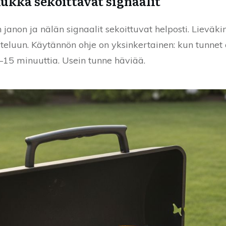
ukka sekoittavat signaalit
non ja nälän signaalit sekoittuvat helposti. Lieväkin
eluun. Käytännön ohje on yksinkertainen: kun tunnet äk
0–15 minuuttia. Usein tunne häviää.