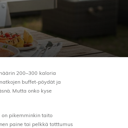
imäärin 200–300 kaloria
matkojen buffet-pöydät ja
läsnä. Mutta onko kyse
Se on pikemminkin taito
linen paine tai pelkkä totttumus