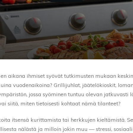
sien aikana ihmiset syövät tutkimusten mukaan kesk
na vuodenaikoina? Grillijuhlat, jäätelökioskit, loma
t ympäristön, jossa syöminen tuntuu olevan jatkuvasti 
i siitä, miten tietoisesti kohtaat nämä tilanteet?
oita itsensä kurittamista tai herkkujen kieltämistä. 
ellisesta nälästä ja milloin jokin muu — stressi, sosiaa