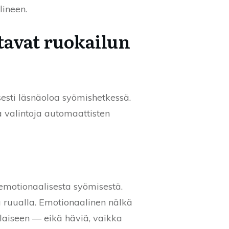
lineen.
ttavat ruokailun
isesti läsnäoloa syömishetkessä.
ia valintoja automaattisten
 emotionaalisesta syömisestä.
a ruualla. Emotionaalinen nälkä
olaiseen — eikä häviä, vaikka