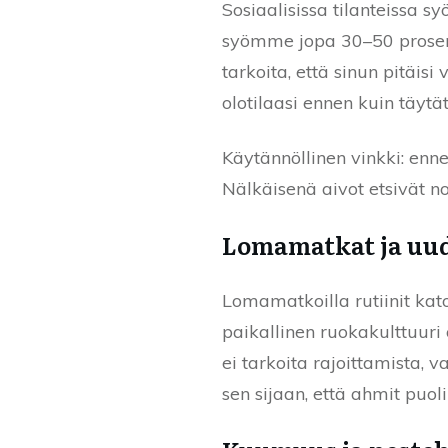
Sosiaalisissa tilanteissa 
syömme jopa 30–50 prosen
tarkoita, että sinun pitäis
olotilaasi ennen kuin täytä
Käytännöllinen vinkki: ennen
Nälkäisenä aivot etsivät no
Lomamatkat ja uu
Lomamatkoilla rutiinit kat
paikallinen ruokakulttuuri
ei tarkoita rajoittamista, va
sen sijaan, että ahmit puol