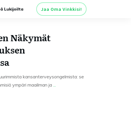
Jaa Oma Vinkkisi!
tä Lukijoilta
en Näkymät
uksen
sa
uurimmista kansanterveysongelmista: se
ihmisiä ympäri maailman ja
...