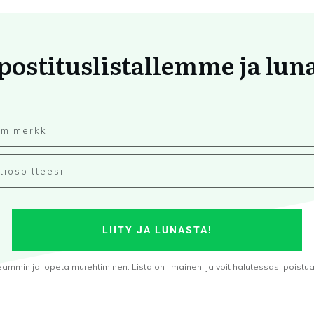
 postituslistallemme ja lun
LIITY JA LUNASTA!
min ja lopeta murehtiminen. Lista on ilmainen, ja voit halutessasi poistua s