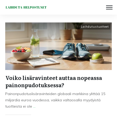
Laihdutustuotteet
Voiko lisäravinteet auttaa nopeassa
painonpudotuksessa?
Painonpudotuslisäravinteiden globaali markkina ylittää 15
miljardia euroa vuodessa, vaikka valtaosalla myydyistä
tuotteista ei ole
...