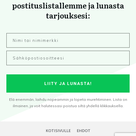
postituslistallemme ja lunasta
tarjouksesi:
LIITY JA LUNASTA!
Elä enemmän, laihdu nopeammin ja lopeta murehtiminen. Lista on
ilmainen, ja voit halutessasi poistua siltä yhdellä klikkauksella.
KOTISIVULLE
EHDOT