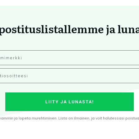
 postituslistallemme ja lun
LIITY JA LUNASTA!
min ja lopeta murehtiminen. Lista on ilmainen, ja voit halutessasi poistua s