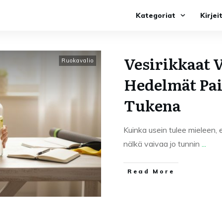
Kategoriat
Kirjei
Vesirikkaat 
Ruokavalio
Hedelmät Pa
Tukena
Kuinka usein tulee mieleen, e
nälkä vaivaa jo tunnin
...
Read More