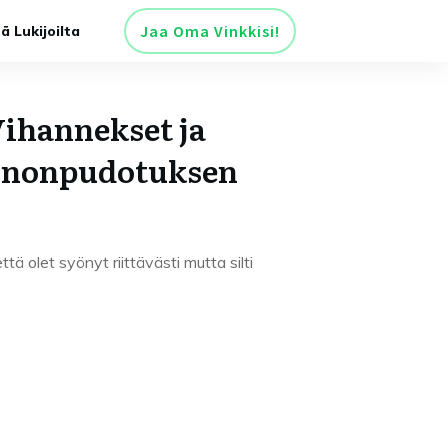
Jaa Oma Vinkkisi!
tä Lukijoilta
Vihannekset ja
inonpudotuksen
ttä olet syönyt riittävästi mutta silti