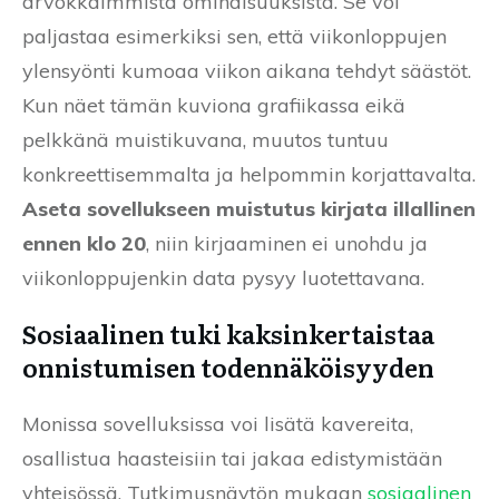
arvokkaimmista ominaisuuksista. Se voi
paljastaa esimerkiksi sen, että viikonloppujen
ylensyönti kumoaa viikon aikana tehdyt säästöt.
Kun näet tämän kuviona grafiikassa eikä
pelkkänä muistikuvana, muutos tuntuu
konkreettisemmalta ja helpommin korjattavalta.
Aseta sovellukseen muistutus kirjata illallinen
ennen klo 20
, niin kirjaaminen ei unohdu ja
viikonloppujenkin data pysyy luotettavana.
Sosiaalinen tuki kaksinkertaistaa
onnistumisen todennäköisyyden
Monissa sovelluksissa voi lisätä kavereita,
osallistua haasteisiin tai jakaa edistymistään
yhteisössä. Tutkimusnäytön mukaan
sosiaalinen