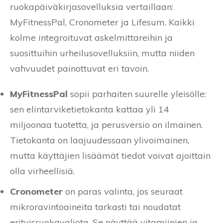
ruokapäiväkirjasovelluksia vertaillaan:
MyFitnessPal, Cronometer ja Lifesum. Kaikki
kolme integroituvat askelmittareihin ja
suosittuihin urheilusovelluksiin, mutta niiden
vahvuudet painottuvat eri tavoin.
MyFitnessPal
sopii parhaiten suurelle yleisölle:
sen elintarviketietokanta kattaa yli 14
miljoonaa tuotetta, ja perusversio on ilmainen.
Tietokanta on laajuudessaan ylivoimainen,
mutta käyttäjien lisäämät tiedot voivat ajoittain
olla virheellisiä.
Cronometer
on paras valinta, jos seuraat
mikroravintoaineita tarkasti tai noudatat
erityisruokavaliota. Se näyttää vitamiinien ja