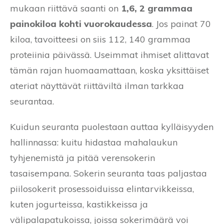
mukaan riittävä saanti on
1,6, 2 grammaa
painokiloa kohti vuorokaudessa
. Jos painat 70
kiloa, tavoitteesi on siis 112, 140 grammaa
proteiinia päivässä. Useimmat ihmiset alittavat
tämän rajan huomaamattaan, koska yksittäiset
ateriat näyttävät riittäviltä ilman tarkkaa
seurantaa.
Kuidun seuranta puolestaan auttaa kylläisyyden
hallinnassa: kuitu hidastaa mahalaukun
tyhjenemistä ja pitää verensokerin
tasaisempana. Sokerin seuranta taas paljastaa
piilosokerit prosessoiduissa elintarvikkeissa,
kuten jogurteissa, kastikkeissa ja
välipalapatukoissa, joissa sokerimäärä voi