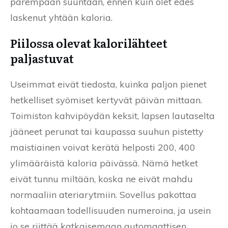
parempaan suuntaan, ennen kuin olet edes
laskenut yhtään kaloria.
Piilossa olevat kalorilähteet
paljastuvat
Useimmat eivät tiedosta, kuinka paljon pienet
hetkelliset syömiset kertyvät päivän mittaan.
Toimiston kahvipöydän keksit, lapsen lautaselta
jääneet perunat tai kaupassa suuhun pistetty
maistiainen voivat kerätä helposti 200, 400
ylimääräistä kaloria päivässä. Nämä hetket
eivät tunnu miltään, koska ne eivät mahdu
normaaliin ateriarytmiin. Sovellus pakottaa
kohtaamaan todellisuuden numeroina, ja usein
jo se riittää katkaisemaan automaattisen