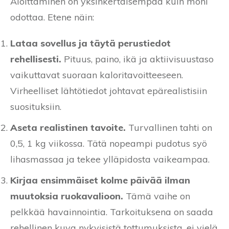
Aloittaminen on yksinkertaisempaa kuin moni
odottaa. Etene näin:
Lataa sovellus ja täytä perustiedot
rehellisesti.
Pituus, paino, ikä ja aktiivisuustaso
vaikuttavat suoraan kaloritavoitteeseen.
Virheelliset lähtötiedot johtavat epärealistisiin
suosituksiin.
Aseta realistinen tavoite.
Turvallinen tahti on
0,5, 1 kg viikossa. Tätä nopeampi pudotus syö
lihasmassaa ja tekee ylläpidosta vaikeampaa.
Kirjaa ensimmäiset kolme päivää ilman
muutoksia ruokavalioon.
Tämä vaihe on
pelkkää havainnointia. Tarkoituksena on saada
rehellinen kuva nykyisistä tottumuksista, ei vielä