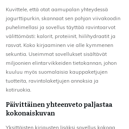
Kuvittele, että otat aamupalan yhteydessä
jogurttipurkin, skannaat sen pohjan viivakoodin
puhelimellasi ja sovellus täyttää ravintoarvot
välittömästi: kalorit, proteiinit, hiilihydraatit ja
rasvat. Koko kirjaaminen vie alle kymmenen
sekuntia. Useimmat sovellukset sisältävät
miljoonien elintarvikkeiden tietokannan, johon
kuuluu myös suomalaisia kauppaketjujen
tuotteita, ravintolaketjujen annoksia ja
kotiruokia.
Päivittäinen yhteenveto paljastaa
kokonaiskuvan
Yksittäisten kirjausten lisäksi sovellus kokoaa