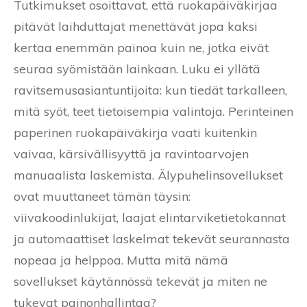
Tutkimukset osoittavat, että ruokapäiväkirjaa
pitävät laihduttajat menettävät jopa kaksi
kertaa enemmän painoa kuin ne, jotka eivät
seuraa syömistään lainkaan. Luku ei yllätä
ravitsemusasiantuntijoita: kun tiedät tarkalleen,
mitä syöt, teet tietoisempia valintoja. Perinteinen
paperinen ruokapäiväkirja vaati kuitenkin
vaivaa, kärsivällisyyttä ja ravintoarvojen
manuaalista laskemista. Älypuhelinsovellukset
ovat muuttaneet tämän täysin:
viivakoodinlukijat, laajat elintarviketietokannat
ja automaattiset laskelmat tekevät seurannasta
nopeaa ja helppoa. Mutta mitä nämä
sovellukset käytännössä tekevät ja miten ne
tukevat painonhallintaa?