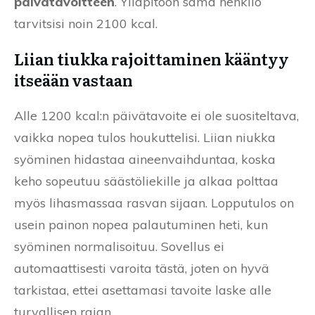
päivätavoitteen
. Ylläpitoon sama henkilö
tarvitsisi noin 2100 kcal.
Liian tiukka rajoittaminen kääntyy
itseään vastaan
Alle 1200 kcal:n päivätavoite ei ole suositeltava,
vaikka nopea tulos houkuttelisi. Liian niukka
syöminen hidastaa aineenvaihduntaa, koska
keho sopeutuu säästöliekille ja alkaa polttaa
myös lihasmassaa rasvan sijaan. Lopputulos on
usein painon nopea palautuminen heti, kun
syöminen normalisoituu. Sovellus ei
automaattisesti varoita tästä, joten on hyvä
tarkistaa, ettei asettamasi tavoite laske alle
turvallisen rajan.