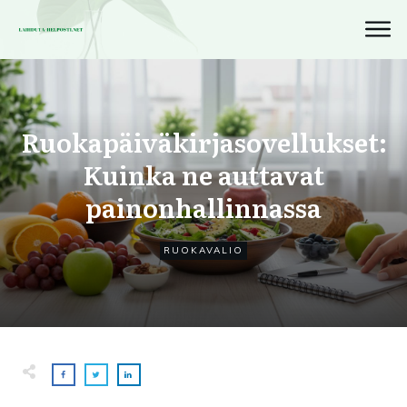
Ruokapäiväkirjasovellukset:
Kuinka ne auttavat
painonhallinnassa
RUOKAVALIO