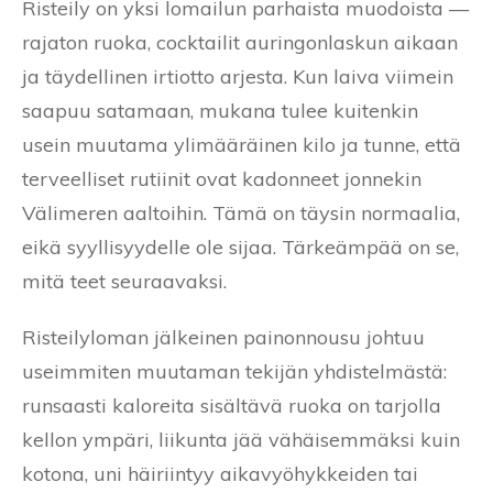
Risteily on yksi lomailun parhaista muodoista —
rajaton ruoka, cocktailit auringonlaskun aikaan
ja täydellinen irtiotto arjesta. Kun laiva viimein
saapuu satamaan, mukana tulee kuitenkin
usein muutama ylimääräinen kilo ja tunne, että
terveelliset rutiinit ovat kadonneet jonnekin
Välimeren aaltoihin. Tämä on täysin normaalia,
eikä syyllisyydelle ole sijaa. Tärkeämpää on se,
mitä teet seuraavaksi.
Risteilyloman jälkeinen painonnousu johtuu
useimmiten muutaman tekijän yhdistelmästä:
runsaasti kaloreita sisältävä ruoka on tarjolla
kellon ympäri, liikunta jää vähäisemmäksi kuin
kotona, uni häiriintyy aikavyöhykkeiden tai