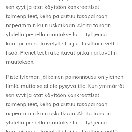
sen syyt ja otat käyttöön konkreettiset
toimenpiteet, keho palautuu tasapainoon
nopeammin kuin uskotkaan. Aloita tänään
yhdellä pienellä muutoksella — tyhjennä
kaappi, mene kävelylle tai juo lasillinen vettä
lisää. Pienet teot rakentavat pitkän aikavälin
muutoksen.
Risteilyloman jälkeinen painonnousu on yleinen
ilmiö, mutta se ei ole pysyvä tila. Kun ymmärrät
sen syyt ja otat käyttöön konkreettiset
toimenpiteet, keho palautuu tasapainoon
nopeammin kuin uskotkaan. Aloita tänään
yhdellä pienellä muutoksella — tyhjennä
kaappi, mene kävelylle tai juo lasillinen vettä