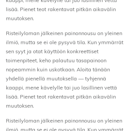
kaappi, mene kävelylle tai juo lasillinen vettä
lisää. Pienet teot rakentavat pitkän aikavälin
muutoksen.
Risteilyloman jälkeinen painonnousu on yleinen
ilmiö, mutta se ei ole pysyvä tila. Kun ymmärrät
sen syyt ja otat käyttöön konkreettiset
toimenpiteet, keho palautuu tasapainoon
nopeammin kuin uskotkaan. Aloita tänään
yhdellä pienellä muutoksella — tyhjennä
kaappi, mene kävelylle tai juo lasillinen vettä
lisää. Pienet teot rakentavat pitkän aikavälin
muutoksen.
Risteilyloman jälkeinen painonnousu on yleinen
ilmiö, mutta se ei ole pysyvä tila. Kun ymmärrät