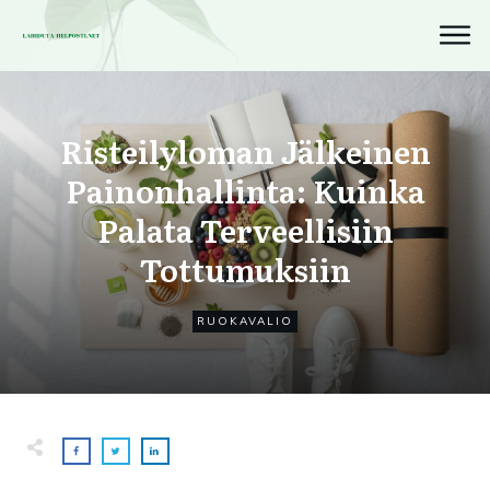
Risteilyloman Jälkeinen
Painonhallinta: Kuinka
Palata Terveellisiin
Tottumuksiin
RUOKAVALIO