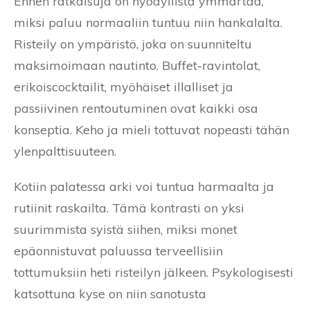
Ennen ratkaisuja on hyödyllistä ymmärtää,
miksi paluu normaaliin tuntuu niin hankalalta.
Risteily on ympäristö, joka on suunniteltu
maksimoimaan nautinto. Buffet-ravintolat,
erikoiscocktailit, myöhäiset illalliset ja
passiivinen rentoutuminen ovat kaikki osa
konseptia. Keho ja mieli tottuvat nopeasti tähän
ylenpalttisuuteen.
Kotiin palatessa arki voi tuntua harmaalta ja
rutiinit raskailta. Tämä kontrasti on yksi
suurimmista syistä siihen, miksi monet
epäonnistuvat paluussa terveellisiin
tottumuksiin heti risteilyn jälkeen. Psykologisesti
katsottuna kyse on niin sanotusta