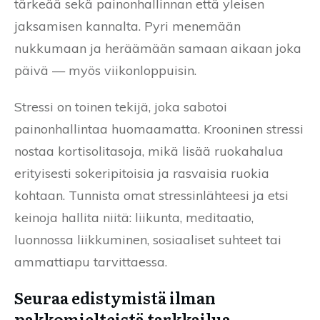
tärkeää sekä painonhallinnan että yleisen
jaksamisen kannalta. Pyri menemään
nukkumaan ja heräämään samaan aikaan joka
päivä — myös viikonloppuisin.
Stressi on toinen tekijä, joka sabotoi
painonhallintaa huomaamatta. Krooninen stressi
nostaa kortisolitasoja, mikä lisää ruokahalua
erityisesti sokeripitoisia ja rasvaisia ruokia
kohtaan. Tunnista omat stressinlähteesi ja etsi
keinoja hallita niitä: liikunta, meditaatio,
luonnossa liikkuminen, sosiaaliset suhteet tai
ammattiapu tarvittaessa.
Seuraa edistymistä ilman
pakkomielteistä tarkkailua