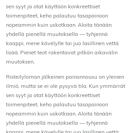
sen syyt ja otat käyttöön konkreettiset
toimenpiteet, keho palautuu tasapainoon
nopeammin kuin uskotkaan. Aloita tänään
yhdellä pienellä muutoksella — tyhjennä
kaappi, mene kävelylle tai juo lasillinen vettä
lisää. Pienet teot rakentavat pitkän aikavälin
muutoksen.
Risteilyloman jälkeinen painonnousu on yleinen
ilmiö, mutta se ei ole pysyvä tila. Kun ymmärrät
sen syyt ja otat käyttöön konkreettiset
toimenpiteet, keho palautuu tasapainoon
nopeammin kuin uskotkaan. Aloita tänään
yhdellä pienellä muutoksella — tyhjennä
kaappi, mene kävelylle tai juo lasillinen vettä