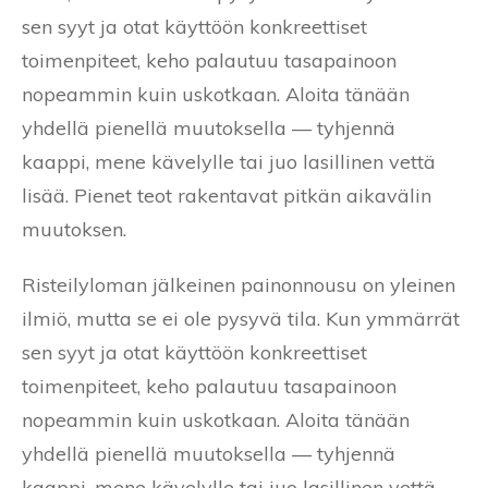
sen syyt ja otat käyttöön konkreettiset
toimenpiteet, keho palautuu tasapainoon
nopeammin kuin uskotkaan. Aloita tänään
yhdellä pienellä muutoksella — tyhjennä
kaappi, mene kävelylle tai juo lasillinen vettä
lisää. Pienet teot rakentavat pitkän aikavälin
muutoksen.
Risteilyloman jälkeinen painonnousu on yleinen
ilmiö, mutta se ei ole pysyvä tila. Kun ymmärrät
sen syyt ja otat käyttöön konkreettiset
toimenpiteet, keho palautuu tasapainoon
nopeammin kuin uskotkaan. Aloita tänään
yhdellä pienellä muutoksella — tyhjennä
kaappi, mene kävelylle tai juo lasillinen vettä