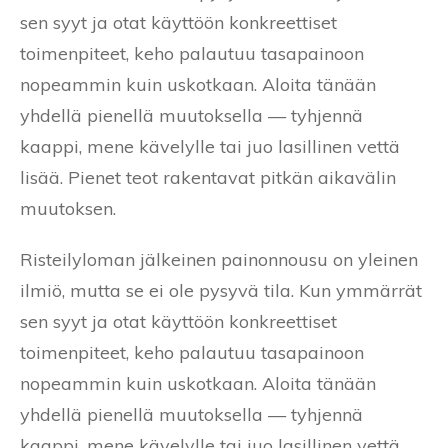
sen syyt ja otat käyttöön konkreettiset
toimenpiteet, keho palautuu tasapainoon
nopeammin kuin uskotkaan. Aloita tänään
yhdellä pienellä muutoksella — tyhjennä
kaappi, mene kävelylle tai juo lasillinen vettä
lisää. Pienet teot rakentavat pitkän aikavälin
muutoksen.
Risteilyloman jälkeinen painonnousu on yleinen
ilmiö, mutta se ei ole pysyvä tila. Kun ymmärrät
sen syyt ja otat käyttöön konkreettiset
toimenpiteet, keho palautuu tasapainoon
nopeammin kuin uskotkaan. Aloita tänään
yhdellä pienellä muutoksella — tyhjennä
kaappi, mene kävelylle tai juo lasillinen vettä