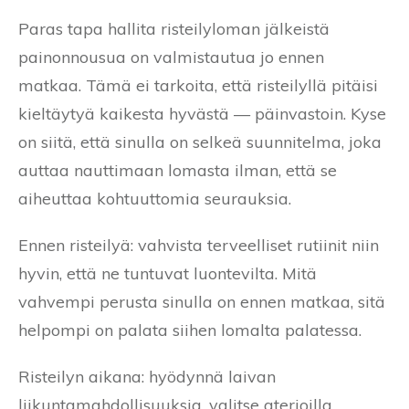
Paras tapa hallita risteilyloman jälkeistä
painonnousua on valmistautua jo ennen
matkaa. Tämä ei tarkoita, että risteilyllä pitäisi
kieltäytyä kaikesta hyvästä — päinvastoin. Kyse
on siitä, että sinulla on selkeä suunnitelma, joka
auttaa nauttimaan lomasta ilman, että se
aiheuttaa kohtuuttomia seurauksia.
Ennen risteilyä: vahvista terveelliset rutiinit niin
hyvin, että ne tuntuvat luontevilta. Mitä
vahvempi perusta sinulla on ennen matkaa, sitä
helpompi on palata siihen lomalta palatessa.
Risteilyn aikana: hyödynnä laivan
liikuntamahdollisuuksia, valitse aterioilla