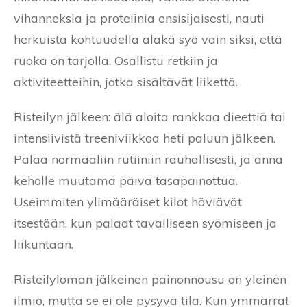
vihanneksia ja proteiinia ensisijaisesti, nauti
herkuista kohtuudella äläkä syö vain siksi, että
ruoka on tarjolla. Osallistu retkiin ja
aktiviteetteihin, jotka sisältävät liikettä.
Risteilyn jälkeen: älä aloita rankkaa dieettiä tai
intensiivistä treeniviikkoa heti paluun jälkeen.
Palaa normaaliin rutiiniin rauhallisesti, ja anna
keholle muutama päivä tasapainottua.
Useimmiten ylimääräiset kilot häviävät
itsestään, kun palaat tavalliseen syömiseen ja
liikuntaan.
Risteilyloman jälkeinen painonnousu on yleinen
ilmiö, mutta se ei ole pysyvä tila. Kun ymmärrät