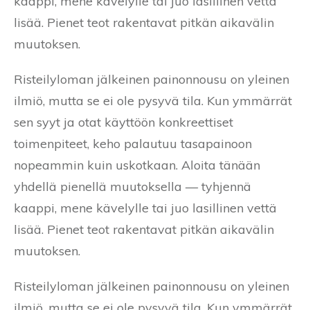
kaappi, mene kävelylle tai juo lasillinen vettä
lisää. Pienet teot rakentavat pitkän aikavälin
muutoksen.
Risteilyloman jälkeinen painonnousu on yleinen
ilmiö, mutta se ei ole pysyvä tila. Kun ymmärrät
sen syyt ja otat käyttöön konkreettiset
toimenpiteet, keho palautuu tasapainoon
nopeammin kuin uskotkaan. Aloita tänään
yhdellä pienellä muutoksella — tyhjennä
kaappi, mene kävelylle tai juo lasillinen vettä
lisää. Pienet teot rakentavat pitkän aikavälin
muutoksen.
Risteilyloman jälkeinen painonnousu on yleinen
ilmiö, mutta se ei ole pysyvä tila. Kun ymmärrät