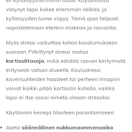
eli kylläisyyshormonin tasoa. Käytännössä
väsynyt lapsi kokee enemmän nälkää, ja
kylläisyyden tunne viipyy. Tämä ajaa helposti
napostelemaan etenkin makeaa ja rasvaista.
Myös stressi vaikuttaa kehon koostumukseen
suoraan. Pitkittynyt stressi nostaa
kortisolitasoja
, mikä edistää rasvan kertymistä
erityisesti vatsan alueelle. Koulustressi,
kaverisuhteiden haasteet tai perheen ilmapiiri
voivat kaikki pitää kortisolin koholla, vaikka
lapsi ei itse osaisi nimetä oloaan stressiksi.
Käytännön keinoja tilanteen parantamiseen:
Aseta
säännöllinen nukkumaanmenoaika