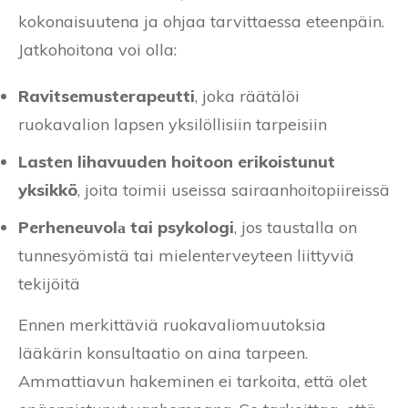
kokonaisuutena ja ohjaa tarvittaessa eteenpäin.
Jatkohoitona voi olla:
Ravitsemusterapeutti
, joka räätälöi
ruokavalion lapsen yksilöllisiin tarpeisiin
Lasten lihavuuden hoitoon erikoistunut
yksikkö
, joita toimii useissa sairaanhoitopiireissä
Perheneuvolа tai psykologi
, jos taustalla on
tunnesyömistä tai mielenterveyteen liittyviä
tekijöitä
Ennen merkittäviä ruokavaliomuutoksia
lääkärin konsultaatio on aina tarpeen.
Ammattiavun hakeminen ei tarkoita, että olet