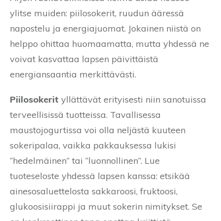
ylitse muiden: piilosokerit, ruudun ääressä
napostelu ja energiajuomat. Jokainen niistä on
helppo ohittaa huomaamatta, mutta yhdessä ne
voivat kasvattaa lapsen päivittäistä
energiansaantia merkittävästi.
Piilosokerit
yllättävät erityisesti niin sanotuissa
terveellisissä tuotteissa. Tavallisessa
maustojogurtissa voi olla neljästä kuuteen
sokeripalaa, vaikka pakkauksessa lukisi
“hedelmäinen” tai “luonnollinen”. Lue
tuoteseloste yhdessä lapsen kanssa: etsikää
ainesosaluettelosta sakkaroosi, fruktoosi,
glukoosisiirappi ja muut sokerin nimitykset. Se