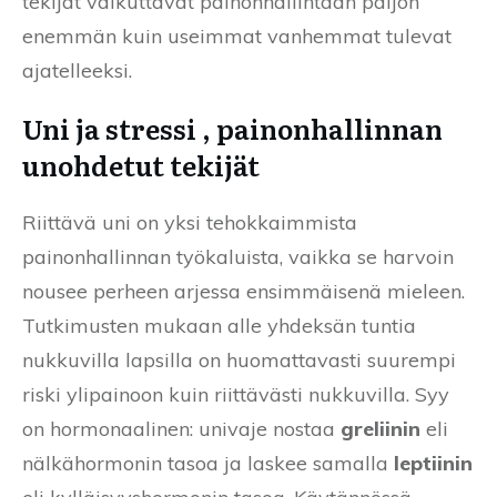
tekijät vaikuttavat painonhallintaan paljon
enemmän kuin useimmat vanhemmat tulevat
ajatelleeksi.
Uni ja stressi , painonhallinnan
unohdetut tekijät
Riittävä uni on yksi tehokkaimmista
painonhallinnan työkaluista, vaikka se harvoin
nousee perheen arjessa ensimmäisenä mieleen.
Tutkimusten mukaan alle yhdeksän tuntia
nukkuvilla lapsilla on huomattavasti suurempi
riski ylipainoon kuin riittävästi nukkuvilla. Syy
on hormonaalinen: univaje nostaa
greliinin
eli
nälkähormonin tasoa ja laskee samalla
leptiinin