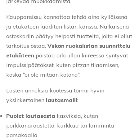
järkevää muokkaamista.
Kauppareissu kannattaa tehdä aina kylläisenä
ja etukäteen laaditun listan kanssa. Nälkäisenä
ostoskoriin päätyy helposti tuotteita, joita ei ollut
tarkoitus ostaa.
Viikon ruokalistan suunnittelu
etukäteen
poistaa arki-illan kiireessä syntyvät
impulssipäätökset, kuten pizzan tilaamisen,
koska “ei ole mitään kotona”.
Lasten annoksia kootessa toimii hyvin
yksinkertainen
lautasmalli
:
Puolet lautasesta
kasviksia, kuten
porkkanaraastetta, kurkkua tai lämmintä
parsakaalia