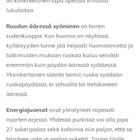
on konkreettinen tapa opettaa kriittistä
lukutaitoa.
Ruudun ääressä syöminen
on toinen
sudenkuoppa. Kun huomio on näytössä,
kylläisyyden tunne jää helposti huomaamatta ja
tutkimusten mukaan ruokaa kuluu selvästi
enemmän kuin pöydän ääressä syötäessä.
Yksinkertainen sääntö toimii: ruoka syödään
ruokapöydässä, ei sohvalla tai tietokoneen
ääressä.
Energiajuomat
ovat yleistyneet nopeasti
nuorten arjessa. Yhdessä purkissa voi olla jopa
27 sokeripalaa sekä kofeiinia niin paljon, että se
häiritsee unta ja nostaa sykettä. Tarjoa tilalle