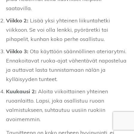
saatavilla.
Viikko 2:
Lisää yksi yhteinen liikuntahetki
viikkoon. Se voi olla lenkki, pyöräretki tai
pihapelit, kunhan koko perhe osallistuu.
Viikko 3:
Ota käyttöön säännöllinen ateriarytmi.
Ennakoitavat ruoka-ajat vähentävät napostelua
ja auttavat lasta tunnistamaan nälän ja
kylläisyyden tunteet.
Kuukausi 2:
Aloita viikoittainen yhteinen
ruoanlaitto. Lapsi, joka osallistuu ruoan
valmistukseen, suhtautuu uusiin ruokiin
avoimemmin.
Tavoitteena on koko perheen hyvinvointi, ei