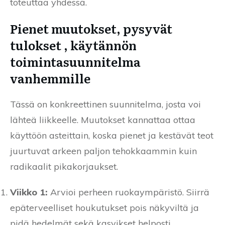
toteuttaa yhdessä.
Pienet muutokset, pysyvät
tulokset , käytännön
toimintasuunnitelma
vanhemmille
Tässä on konkreettinen suunnitelma, josta voi
lähteä liikkeelle. Muutokset kannattaa ottaa
käyttöön asteittain, koska pienet ja kestävät teot
juurtuvat arkeen paljon tehokkaammin kuin
radikaalit pikakorjaukset.
Viikko 1:
Arvioi perheen ruokaympäristö. Siirrä
epäterveelliset houkutukset pois näkyviltä ja
pidä hedelmät sekä kasvikset helposti