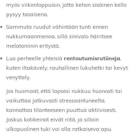
myös viikonloppuisin, jotta kehon sisäinen kello
pysyy tasaisena.
Sammuta ruudut vähintään tunti ennen
nukkumaanmenoa, sillä sinivalo häiritsee
melatoniinin eritystä.
Luo perheelle yhteisiä
rentoutumisrutiineja
,
kuten iltakävely, rauhallinen lukuhetki tai kevyt
venyttely.
Jos huomaat, että lapsesi nukkuu huonosti tai
vaikuttaa jatkuvasti stressaantuneelta,
kannattaa tilanteeseen puuttua aktiivisesti.
Joskus kotikeinot eivät riitä, ja silloin
ulkopuolinen tuki voi olla ratkaiseva apu.