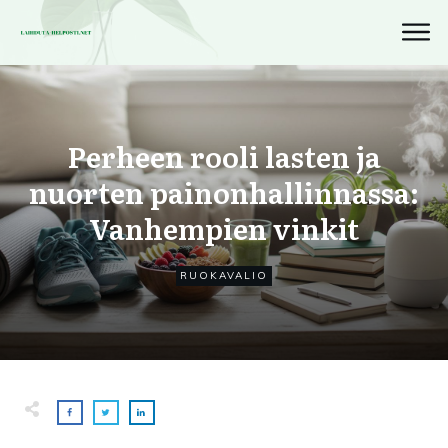
Perheen rooli lasten ja
nuorten painonhallinnassa:
Vanhempien vinkit
RUOKAVALIO