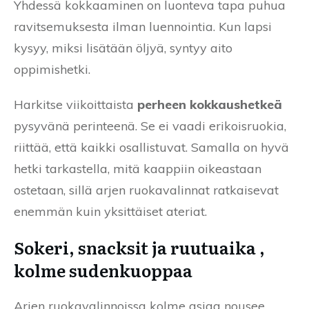
Yhdessä kokkaaminen on luonteva tapa puhua
ravitsemuksesta ilman luennointia. Kun lapsi
kysyy, miksi lisätään öljyä, syntyy aito
oppimishetki.
Harkitse viikoittaista
perheen kokkaushetkeä
pysyvänä perinteenä. Se ei vaadi erikoisruokia,
riittää, että kaikki osallistuvat. Samalla on hyvä
hetki tarkastella, mitä kaappiin oikeastaan
ostetaan, sillä arjen ruokavalinnat ratkaisevat
enemmän kuin yksittäiset ateriat.
Sokeri, snacksit ja ruutuaika ,
kolme sudenkuoppaa
Arjen ruokavalinnoissa kolme asiaa nousee