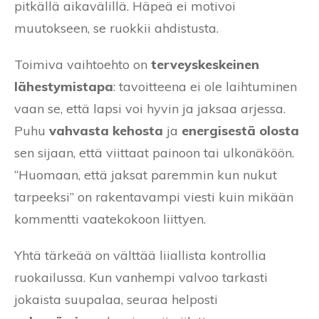
pitkällä aikavälillä. Häpeä ei motivoi
muutokseen, se ruokkii ahdistusta.
Toimiva vaihtoehto on
terveyskeskeinen
lähestymistapa
: tavoitteena ei ole laihtuminen
vaan se, että lapsi voi hyvin ja jaksaa arjessa.
Puhu
vahvasta kehosta
ja
energisestä olosta
sen sijaan, että viittaat painoon tai ulkonäköön.
“Huomaan, että jaksat paremmin kun nukut
tarpeeksi” on rakentavampi viesti kuin mikään
kommentti vaatekokoon liittyen.
Yhtä tärkeää on välttää liiallista kontrollia
ruokailussa. Kun vanhempi valvoo tarkasti
jokaista suupalaa, seuraa helposti