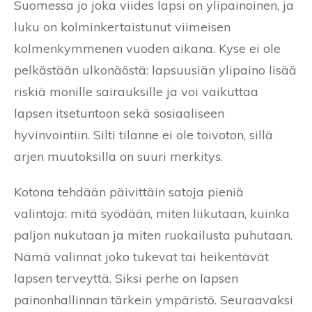
Suomessa jo joka viides lapsi on ylipainoinen, ja
luku on kolminkertaistunut viimeisen
kolmenkymmenen vuoden aikana. Kyse ei ole
pelkästään ulkonäöstä: lapsuusiän ylipaino lisää
riskiä monille sairauksille ja voi vaikuttaa
lapsen itsetuntoon sekä sosiaaliseen
hyvinvointiin. Silti tilanne ei ole toivoton, sillä
arjen muutoksilla on suuri merkitys.
Kotona tehdään päivittäin satoja pieniä
valintoja: mitä syödään, miten liikutaan, kuinka
paljon nukutaan ja miten ruokailusta puhutaan.
Nämä valinnat joko tukevat tai heikentävät
lapsen terveyttä. Siksi perhe on lapsen
painonhallinnan tärkein ympäristö. Seuraavaksi