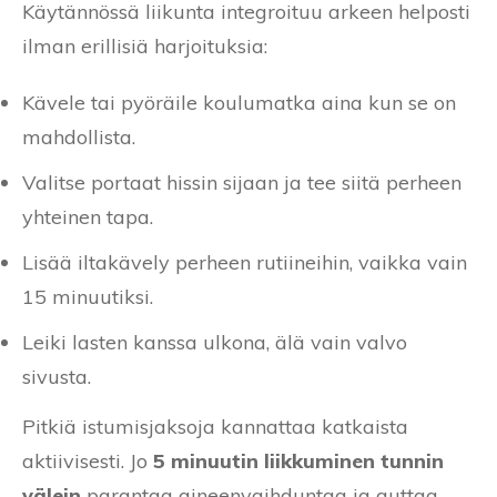
Käytännössä liikunta integroituu arkeen helposti
ilman erillisiä harjoituksia:
Kävele tai pyöräile koulumatka aina kun se on
mahdollista.
Valitse portaat hissin sijaan ja tee siitä perheen
yhteinen tapa.
Lisää iltakävely perheen rutiineihin, vaikka vain
15 minuutiksi.
Leiki lasten kanssa ulkona, älä vain valvo
sivusta.
Pitkiä istumisjaksoja kannattaa katkaista
aktiivisesti. Jo
5 minuutin liikkuminen tunnin
välein
parantaa aineenvaihduntaa ja auttaa