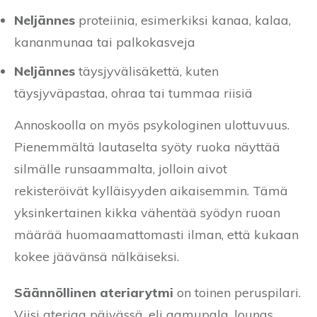
Neljännes
proteiinia, esimerkiksi kanaa, kalaa,
kananmunaa tai palkokasveja
Neljännes
täysjyvälisäkettä, kuten
täysjyväpastaa, ohraa tai tummaa riisiä
Annoskoolla on myös psykologinen ulottuvuus.
Pienemmältä lautaselta syöty ruoka näyttää
silmälle runsaammalta, jolloin aivot
rekisteröivät kylläisyyden aikaisemmin. Tämä
yksinkertainen kikka vähentää syödyn ruoan
määrää huomaamattomasti ilman, että kukaan
kokee jäävänsä nälkäiseksi.
Säännöllinen ateriarytmi
on toinen peruspilari.
Viisi ateriaa päivässä, eli aamupala, lounas,