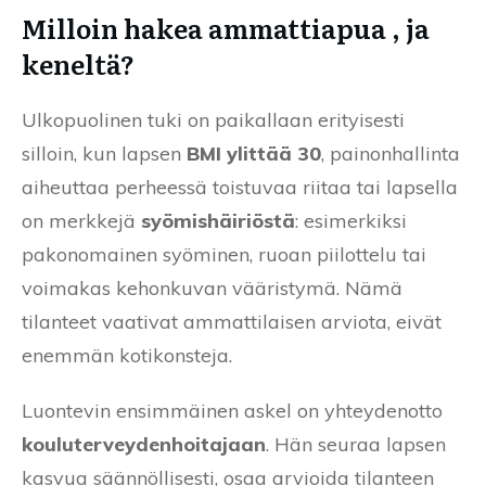
Milloin hakea ammattiapua , ja
keneltä?
Ulkopuolinen tuki on paikallaan erityisesti
silloin, kun lapsen
BMI ylittää 30
, painonhallinta
aiheuttaa perheessä toistuvaa riitaa tai lapsella
on merkkejä
syömishäiriöstä
: esimerkiksi
pakonomainen syöminen, ruoan piilottelu tai
voimakas kehonkuvan vääristymä. Nämä
tilanteet vaativat ammattilaisen arviota, eivät
enemmän kotikonsteja.
Luontevin ensimmäinen askel on yhteydenotto
kouluterveydenhoitajaan
. Hän seuraa lapsen
kasvua säännöllisesti, osaa arvioida tilanteen