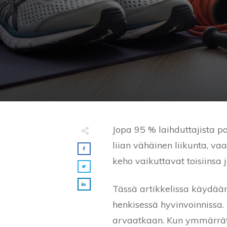
Jopa 95 % laihduttajista p
liian vähäinen liikunta, v
keho vaikuttavat toisiinsa j
Tässä artikkelissa käydään
henkisessä hyvinvoinnissa. 
arvaatkaan. Kun ymmärrät,