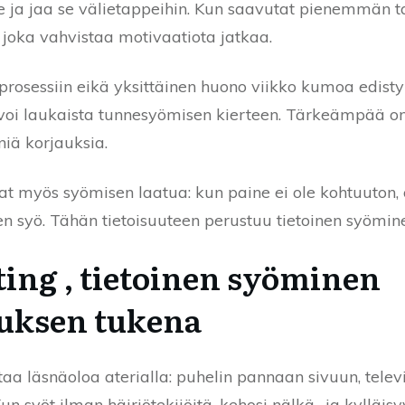
lle ja jaa se välietappeihin. Kun saavutat pienemmän t
joka vahvistaa motivaatiota jatkaa.
rosessiin eikä yksittäinen huono viikko kumoa edisty
a voi laukaista tunnesyömisen kierteen. Tärkeämpää on
niä korjauksia.
evat myös syömisen laatua: kun paine ei ole kohtuuton
syö. Tähän tietoisuuteen perustuu tietoinen syöminen
ting , tietoinen syöminen
uksen tukena
aa läsnäoloa aterialla: puhelin pannaan sivuun, televi
n syöt ilman häiriötekijöitä, kehosi nälkä- ja kylläis