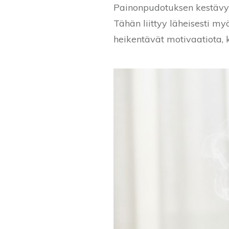
Painonpudotuksen kestävyys 
Tähän liittyy läheisesti myös
heikentävät motivaatiota, ku