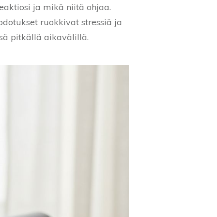
aktiosi ja mikä niitä ohjaa.
t odotukset ruokkivat stressiä ja
sä pitkällä aikavälillä.