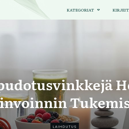
KATEGORIAT
KIRJEIT
pudotusvinkkejä H
invoinnin Tukemis
LAIHDUTUS