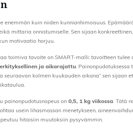
en
see enemmän kuin niiden kunnianhimoisuus. Epämäärä
ikä mittaria onnistumiselle. Sen sijaan konkreettinen,
, kun motivaatio horjuu.
aa toimiva tavoite on SMART-malli: tavoitteen tulee 
rkityksellinen ja aikarajattu
. Painonpudotuksessa t
a seuraavan kolmen kuukauden aikana” sen sijaan et
ikataulua.
eltu painonpudotusnopeus on
0,5, 1 kg viikossa
. Tätä 
e johtaa usein lihasmassan menetykseen, aineenvaihdu
opeutuu hitaisiin muutoksiin pysyvämmin.