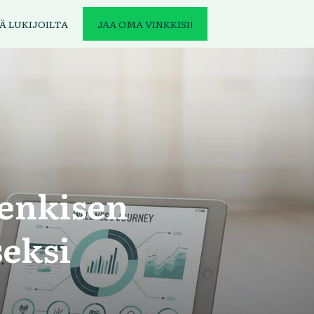
Ä LUKIJOILTA
JAA OMA VINKKISI!
enkisen
eksi