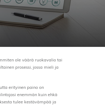
immiten ole väärä ruokavalio tai
ainen prosessi, jossa mieli ja
utta erityinen paino on
 valintojasi enemmän kuin ehkä
uksesta tulee kestävämpää ja