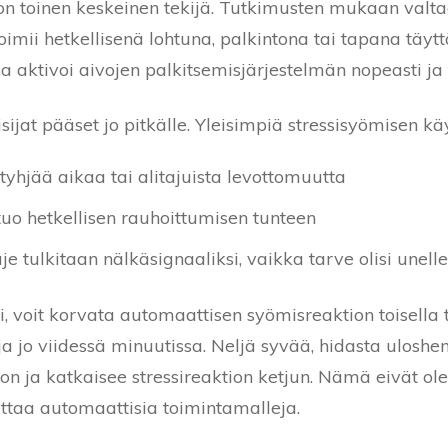
n toinen keskeinen tekijä. Tutkimusten mukaan valta
oimii hetkellisenä lohtuna, palkintona tai tapana täy
a aktivoi aivojen palkitsemisjärjestelmän nopeasti ja
jat pääset jo pitkälle. Yleisimpiä stressisyömisen käy
yhjää aikaa tai alitajuista levottomuutta
uo hetkellisen rauhoittumisen tunteen
 tulkitaan nälkäsignaaliksi, vaikka tarve olisi unelle
si, voit korvata automaattisen syömisreaktion toisella
ja jo viidessä minuutissa. Neljä syvää, hidasta uloshen
 ja katkaisee stressireaktion ketjun. Nämä eivät ol
ttaa automaattisia toimintamalleja.