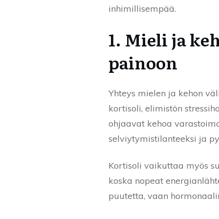
inhimillisempää.
1. Mieli ja k
painoon
Yhteys mielen ja kehon väli
kortisoli, elimistön stress
ohjaavat kehoa varastoimaan
selviytymistilanteeksi ja 
Kortisoli vaikuttaa myös s
koska nopeat energianläht
puutetta, vaan hormonaalin