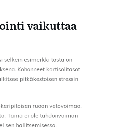
ointi vaikuttaa
si selkein esimerkki tästä on
uksena. Kohonneet kortisolitasot
lkitsee pitkäkestoisen stressin
okeripitoisen ruoan vetovoimaa,
ltä. Tämä ei ole tahdonvoiman
 sen hallitsemisessa.