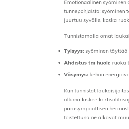
Emotionaalinen syöminen o
tunnepohjaista: syöminen t
juurtuu syvälle, koska ruok
Tunnistamalla omat laukaisi
Tylsyys:
syöminen täyttää t
Ahdistus tai huoli:
ruoka t
Väsymys:
kehon energiavaje
Kun tunnistat laukaisijoita
ulkona laskee kortisolitaso
parasympaattisen hermoston
toistettuna ne alkavat muu