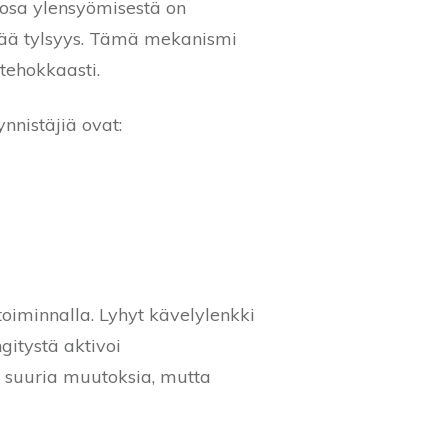
osa ylensyömisestä on
ttää tylsyys. Tämä mekanismi
 tehokkaasti.
nnistäjiä ovat:
 toiminnalla. Lyhyt kävelylenkki
gitystä aktivoi
e suuria muutoksia, mutta