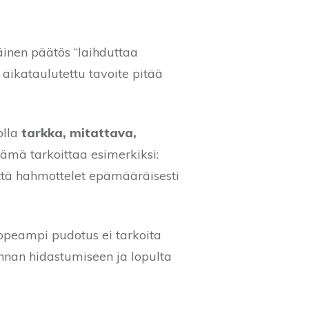
inen päätös “laihduttaa
 aikataulutettu tavoite pitää
olla
tarkka, mitattava,
ämä tarkoittaa esimerkiksi:
tä hahmottelet epämääräisesti
nopeampi pudotus ei tarkoita
nnan hidastumiseen ja lopulta