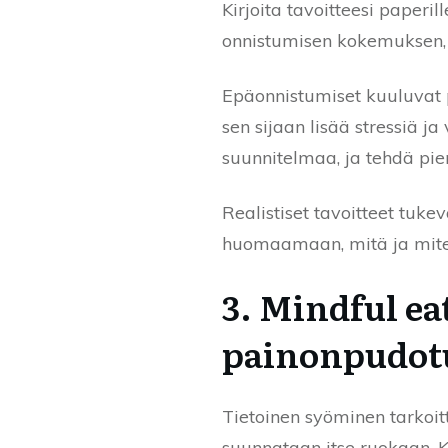
Kirjoita tavoitteesi paperi
onnistumisen kokemuksen, 
Epäonnistumiset kuuluvat p
sen sijaan lisää stressiä j
suunnitelmaa, ja tehdä pie
Realistiset tavoitteet tuk
huomaamaan, mitä ja miten 
3. Mindful ea
painonpudot
Tietoinen syöminen tarkoitt
suunnataan itse ruokaan. Ku