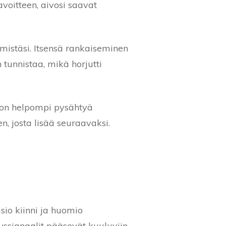
avoitteen, aivosi saavat
mistäsi. Itsensä rankaiseminen
 tunnistaa, mikä horjutti
, on helpompi pysähtyä
, josta lisää seuraavaksi.
sio kiinni ja huomio
yyssignaalit pääsevät kuuluviin