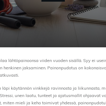
alaa lähtöpainoonsa viiden vuoden sisällä. Syy ei use
aan henkinen jaksaminen. Painonpudotus on kokonaisvalt
atkuvasti.
 läpi käytännön vinkkejä ravinnosta ja liikunnasta, m
Stressi, unen laatu, tunteet ja ajatusmallit ohjaavat
 miten mieli ja keho toimivat yhdessä, painonpudot