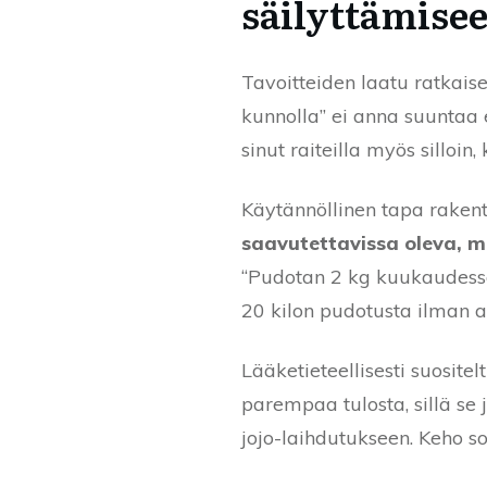
säilyttämise
Tavoitteiden laatu ratkai
kunnolla” ei anna suuntaa e
sinut raiteilla myös silloin
Käytännöllinen tapa rakent
saavutettavissa oleva, me
“Pudotan 2 kg kuukaudess
20 kilon pudotusta ilman a
Lääketieteellisesti suosit
parempaa tulosta, sillä s
jojo-laihdutukseen. Keho s