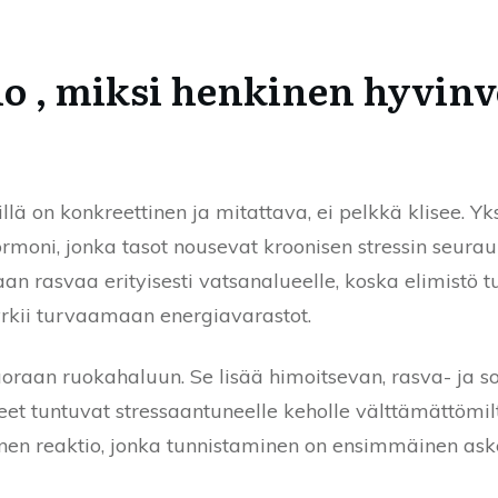
eho , miksi henkinen hyvinv
llä on konkreettinen ja mitattava, ei pelkkä klisee. Yk
ihormoni, jonka tasot nousevat kroonisen stressin seura
 rasvaa erityisesti vatsanalueelle, koska elimistö tu
pyrkii turvaamaan energiavarastot.
uoraan ruokahaluun. Se lisää himoitsevan, rasva- ja s
eet tuntuvat stressaantuneelle keholle välttämättömi
en reaktio, jonka tunnistaminen on ensimmäinen askel