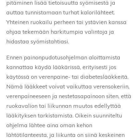
pitäminen lisää tietoisuutta syömisestä ja
auttaa tunnistamaan turhat kalorilähteet.
Yhteinen ruokailu perheen tai ystävien kanssa
ohjaa tekemään harkitumpia valintoja ja
hidastaa syömistahtiasi.
Ennen painonpudotusohjelman aloittamista
kannattaa käydä lääkärissä, erityisesti jos
käytössä on verenpaine- tai diabeteslääkkeitä.
Nämä lääkkeet voivat vaikuttaa verensokeriin,
verenpaineeseen ja nestetasapainoon siten, että
ruokavalion tai liikunnan muutos edellyttää
lääkityksen tarkistamista. Oikein suunniteltu
ohjelma lähtee aina oman kehon
lähtötilanteesta, ja liikunta on siinä keskeinen