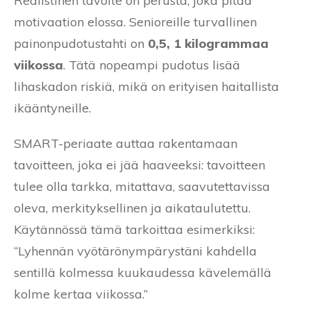
Realistinen tavoite on perusta, joka pitää
motivaation elossa. Senioreille turvallinen
painonpudotustahti on
0,5, 1 kilogrammaa
viikossa
. Tätä nopeampi pudotus lisää
lihaskadon riskiä, mikä on erityisen haitallista
ikääntyneille.
SMART-periaate auttaa rakentamaan
tavoitteen, joka ei jää haaveeksi: tavoitteen
tulee olla tarkka, mitattava, saavutettavissa
oleva, merkityksellinen ja aikataulutettu.
Käytännössä tämä tarkoittaa esimerkiksi:
“Lyhennän vyötärönympärystäni kahdella
sentillä kolmessa kuukaudessa kävelemällä
kolme kertaa viikossa.”