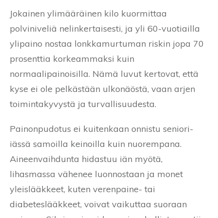
Jokainen ylimääräinen kilo kuormittaa
polviniveliä nelinkertaisesti, ja yli 60-vuotiailla
ylipaino nostaa lonkkamurtuman riskin jopa 70
prosenttia korkeammaksi kuin
normaalipainoisilla. Nämä luvut kertovat, että
kyse ei ole pelkästään ulkonäöstä, vaan arjen
toimintakyvystä ja turvallisuudesta.
Painonpudotus ei kuitenkaan onnistu seniori-
iässä samoilla keinoilla kuin nuorempana.
Aineenvaihdunta hidastuu iän myötä,
lihasmassa vähenee luonnostaan ja monet
yleislääkkeet, kuten verenpaine- tai
diabeteslääkkeet, voivat vaikuttaa suoraan