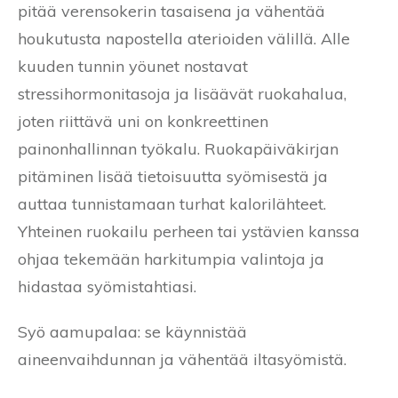
pitää verensokerin tasaisena ja vähentää
houkutusta napostella aterioiden välillä. Alle
kuuden tunnin yöunet nostavat
stressihormonitasoja ja lisäävät ruokahalua,
joten riittävä uni on konkreettinen
painonhallinnan työkalu. Ruokapäiväkirjan
pitäminen lisää tietoisuutta syömisestä ja
auttaa tunnistamaan turhat kalorilähteet.
Yhteinen ruokailu perheen tai ystävien kanssa
ohjaa tekemään harkitumpia valintoja ja
hidastaa syömistahtiasi.
Syö aamupalaa: se käynnistää
aineenvaihdunnan ja vähentää iltasyömistä.