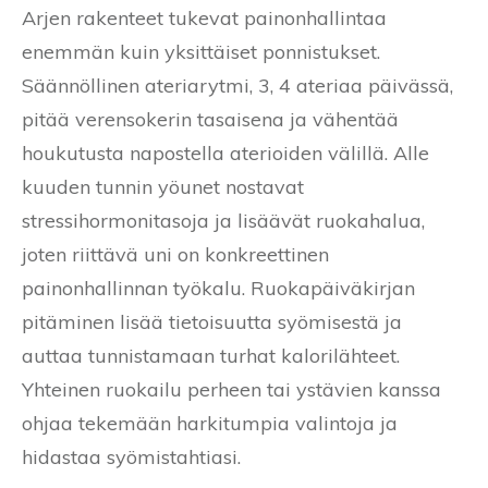
Arjen rakenteet tukevat painonhallintaa
enemmän kuin yksittäiset ponnistukset.
Säännöllinen ateriarytmi, 3, 4 ateriaa päivässä,
pitää verensokerin tasaisena ja vähentää
houkutusta napostella aterioiden välillä. Alle
kuuden tunnin yöunet nostavat
stressihormonitasoja ja lisäävät ruokahalua,
joten riittävä uni on konkreettinen
painonhallinnan työkalu. Ruokapäiväkirjan
pitäminen lisää tietoisuutta syömisestä ja
auttaa tunnistamaan turhat kalorilähteet.
Yhteinen ruokailu perheen tai ystävien kanssa
ohjaa tekemään harkitumpia valintoja ja
hidastaa syömistahtiasi.