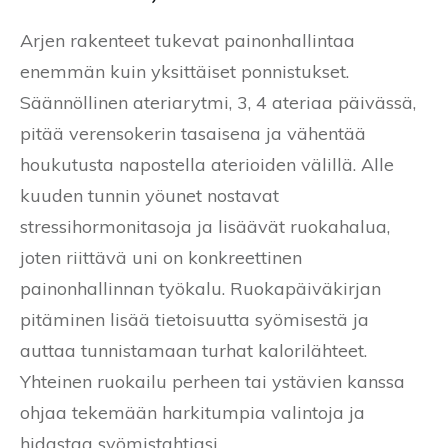
Arjen rakenteet tukevat painonhallintaa
enemmän kuin yksittäiset ponnistukset.
Säännöllinen ateriarytmi, 3, 4 ateriaa päivässä,
pitää verensokerin tasaisena ja vähentää
houkutusta napostella aterioiden välillä. Alle
kuuden tunnin yöunet nostavat
stressihormonitasoja ja lisäävät ruokahalua,
joten riittävä uni on konkreettinen
painonhallinnan työkalu. Ruokapäiväkirjan
pitäminen lisää tietoisuutta syömisestä ja
auttaa tunnistamaan turhat kalorilähteet.
Yhteinen ruokailu perheen tai ystävien kanssa
ohjaa tekemään harkitumpia valintoja ja
hidastaa syömistahtiasi.