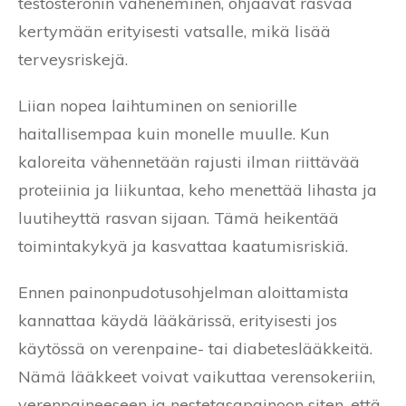
testosteronin väheneminen, ohjaavat rasvaa
kertymään erityisesti vatsalle, mikä lisää
terveysriskejä.
Liian nopea laihtuminen on seniorille
haitallisempaa kuin monelle muulle. Kun
kaloreita vähennetään rajusti ilman riittävää
proteiinia ja liikuntaa, keho menettää lihasta ja
luutiheyttä rasvan sijaan. Tämä heikentää
toimintakykyä ja kasvattaa kaatumisriskiä.
Ennen painonpudotusohjelman aloittamista
kannattaa käydä lääkärissä, erityisesti jos
käytössä on verenpaine- tai diabeteslääkkeitä.
Nämä lääkkeet voivat vaikuttaa verensokeriin,
verenpaineeseen ja nestetasapainoon siten, että