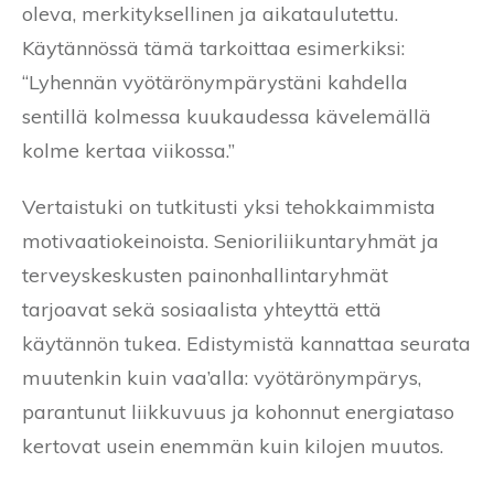
oleva, merkityksellinen ja aikataulutettu.
Käytännössä tämä tarkoittaa esimerkiksi:
“Lyhennän vyötärönympärystäni kahdella
sentillä kolmessa kuukaudessa kävelemällä
kolme kertaa viikossa.”
Vertaistuki on tutkitusti yksi tehokkaimmista
motivaatiokeinoista. Senioriliikuntaryhmät ja
terveyskeskusten painonhallintaryhmät
tarjoavat sekä sosiaalista yhteyttä että
käytännön tukea. Edistymistä kannattaa seurata
muutenkin kuin vaa’alla: vyötärönympärys,
parantunut liikkuvuus ja kohonnut energiataso
kertovat usein enemmän kuin kilojen muutos.