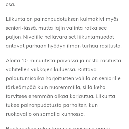
osa.
Liikunta on painonpudotuksen kulmakivi myös
seniori-iässä, mutta lajin valinta ratkaisee
paljon. Nivelille hellävaraiset liikuntamuodot
antavat parhaan hyödyn ilman turhaa rasitusta.
Aloita 10 minuutista päivässä ja nosta rasitusta
vähitellen viikkojen kuluessa. Riittävä
palautumisaika harjoitusten välillä on seniorille
tärkeämpää kuin nuoremmilla, sillä keho
tarvitsee enemmän aikaa korjautua. Liikunta
tukee painonpudotusta parhaiten, kun
ruokavalio on samalla kunnossa.
Ruokavalion rakentaminen seniorina vaatii