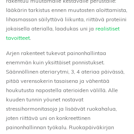
rakentuu muutamalle kestävälle perustalle:
lääkärin tarkistus ennen muutosten aloittamista,
lihasmassan säilyttävä liikunta, riittävä proteiini
jokaisella aterialla, laadukas uni ja
realistiset
tavoitteet
.
Arjen rakenteet tukevat painonhallintaa
enemmän kuin yksittäiset ponnistukset.
Säännöllinen ateriarytmi, 3, 4 ateriaa päivässä,
pitää verensokerin tasaisena ja vähentää
houkutusta napostella aterioiden välillä. Alle
kuuden tunnin yöunet nostavat
stressihormonitasoja ja lisäävät ruokahalua,
joten riittävä uni on konkreettinen
painonhallinnan työkalu. Ruokapäiväkirjan