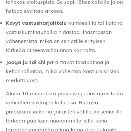
tehokas aloituspiste. Se sopii lähes kaikille ja on
helppo sovittaa arkeen.
Kevyt vastusharjoittelu
kuntosalilla tai kotona
vastuskuminauhoilla hidastaa lihasmassan
vähenemistä, mikä on seniorille erityisen
tärkeää aineenvaihdunnan kannalta.
Jooga ja tai chi
parantavat tasapainoa ja
kehonhallintaa, mikä vähentää kaatumisriskiä
merkittävästi.
Aloita 10 minuutista päivässä ja nosta rasitusta
vähitellen viikkojen kuluessa. Riittävä
palautumisaika harjoitusten välillä on seniorille
tärkeämpää kuin nuoremmilla, sillä keho
tarvitsee enemmän aikaa korjautua. Liikunta