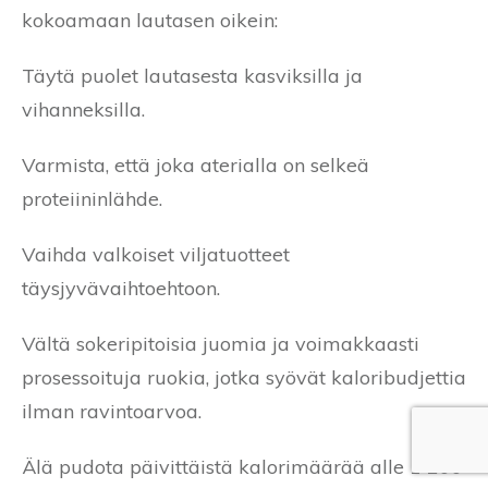
kokoamaan lautasen oikein:
Täytä puolet lautasesta kasviksilla ja
vihanneksilla.
Varmista, että joka aterialla on selkeä
proteiininlähde.
Vaihda valkoiset viljatuotteet
täysjyvävaihtoehtoon.
Vältä sokeripitoisia juomia ja voimakkaasti
prosessoituja ruokia, jotka syövät kaloribudjettia
ilman ravintoarvoa.
Älä pudota päivittäistä kalorimäärää alle 1 200