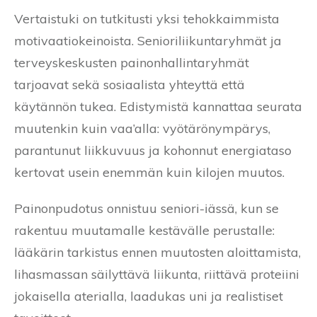
Vertaistuki on tutkitusti yksi tehokkaimmista
motivaatiokeinoista. Senioriliikuntaryhmät ja
terveyskeskusten painonhallintaryhmät
tarjoavat sekä sosiaalista yhteyttä että
käytännön tukea. Edistymistä kannattaa seurata
muutenkin kuin vaa’alla: vyötärönympärys,
parantunut liikkuvuus ja kohonnut energiataso
kertovat usein enemmän kuin kilojen muutos.
Painonpudotus onnistuu seniori-iässä, kun se
rakentuu muutamalle kestävälle perustalle:
lääkärin tarkistus ennen muutosten aloittamista,
lihasmassan säilyttävä liikunta, riittävä proteiini
jokaisella aterialla, laadukas uni ja realistiset