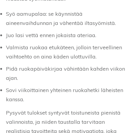
Syö aamupalaa: se käynnistää
aineenvaihdunnan ja vähentää iltasyömistä.
Juo lasi vettä ennen jokaista ateriaa.
Valmista ruokaa etukäteen, jolloin terveellinen
vaihtoehto on aina käden ulottuvilla.
Pidä ruokapäiväkirjaa vähintään kahden viikon
ajan.
Sovi viikoittainen yhteinen ruokahetki läheisten
kanssa.
Pysyvät tulokset syntyvät toistuneista pienistä
valinnoista, ja niiden taustalla tarvitaan
realistisia tavoitteita sekä motivaatiota, joka