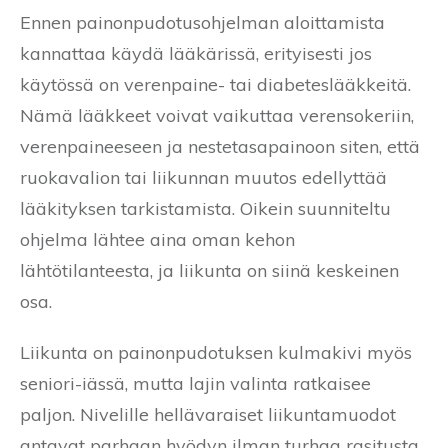
Ennen painonpudotusohjelman aloittamista
kannattaa käydä lääkärissä, erityisesti jos
käytössä on verenpaine- tai diabeteslääkkeitä.
Nämä lääkkeet voivat vaikuttaa verensokeriin,
verenpaineeseen ja nestetasapainoon siten, että
ruokavalion tai liikunnan muutos edellyttää
lääkityksen tarkistamista. Oikein suunniteltu
ohjelma lähtee aina oman kehon
lähtötilanteesta, ja liikunta on siinä keskeinen
osa.
Liikunta on painonpudotuksen kulmakivi myös
seniori-iässä, mutta lajin valinta ratkaisee
paljon. Nivelille hellävaraiset liikuntamuodot
antavat parhaan hyödyn ilman turhaa rasitusta.