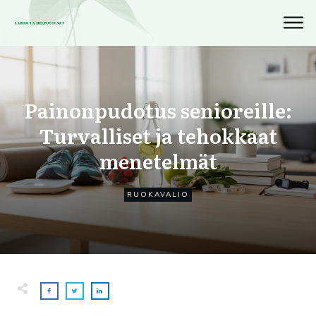
Painonpudotus senioreille:
Turvalliset ja tehokkaat
menetelmät
RUOKAVALIO