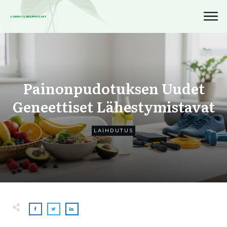
Painonpudotuksen Uudet
Geneettiset Lähestymistavat
LAIHDUTUS