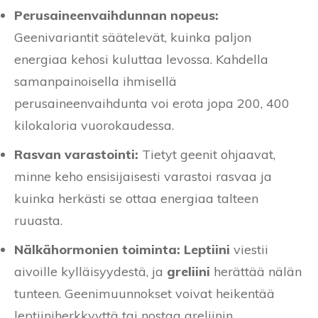
Perusaineenvaihdunnan nopeus:
Geenivariantit säätelevät, kuinka paljon
energiaa kehosi kuluttaa levossa. Kahdella
samanpainoisella ihmisellä
perusaineenvaihdunta voi erota jopa 200, 400
kilokaloria vuorokaudessa.
Rasvan varastointi:
Tietyt geenit ohjaavat,
minne keho ensisijaisesti varastoi rasvaa ja
kuinka herkästi se ottaa energiaa talteen
ruuasta.
Nälkähormonien toiminta:
Leptiini
viestii
aivoille kylläisyydestä, ja
greliini
herättää nälän
tunteen. Geenimuunnokset voivat heikentää
leptiiniherkkyyttä tai nostaa greliinin