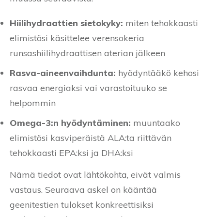
Hiilihydraattien sietokyky:
miten tehokkaasti
elimistösi käsittelee verensokeria
runsashiilihydraattisen aterian jälkeen
Rasva-aineenvaihdunta:
hyödyntääkö kehosi
rasvaa energiaksi vai varastoituuko se
helpommin
Omega-3:n hyödyntäminen:
muuntaako
elimistösi kasviperäistä ALA:ta riittävän
tehokkaasti EPA:ksi ja DHA:ksi
Nämä tiedot ovat lähtökohta, eivät valmis
vastaus. Seuraava askel on kääntää
geenitestien tulokset konkreettisiksi