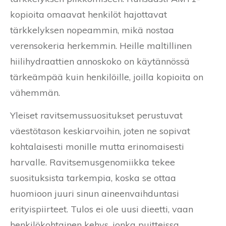
kopioita omaavat henkilöt hajottavat
tärkkelyksen nopeammin, mikä nostaa
verensokeria herkemmin. Heille maltillinen
hiilihydraattien annoskoko on käytännössä
tärkeämpää kuin henkilöille, joilla kopioita on
vähemmän.
Yleiset ravitsemussuositukset perustuvat
väestötason keskiarvoihin, joten ne sopivat
kohtalaisesti monille mutta erinomaisesti
harvalle. Ravitsemusgenomiikka tekee
suosituksista tarkempia, koska se ottaa
huomioon juuri sinun aineenvaihduntasi
erityispiirteet. Tulos ei ole uusi dieetti, vaan
henkilökohtainen kehys, jonka puitteissa