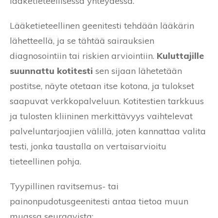
lääketieteellisessä yhteydessä.
Lääketieteellinen geenitesti tehdään lääkärin
lähetteellä, ja se tähtää sairauksien
diagnosointiin tai riskien arviointiin.
Kuluttajille
suunnattu kotitesti
sen sijaan lähetetään
postitse, näyte otetaan itse kotona, ja tulokset
saapuvat verkkopalveluun. Kotitestien tarkkuus
ja tulosten kliininen merkittävyys vaihtelevat
palveluntarjoajien välillä, joten kannattaa valita
testi, jonka taustalla on vertaisarvioitu
tieteellinen pohja.
Tyypillinen ravitsemus- tai
painonpudotusgeenitesti antaa tietoa muun
muassa seuraavista: