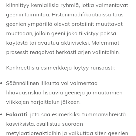
kiinnittyy kemiallisia ryhmiä, jotka vaimentavat
geenin toimintaa. Histonimodifikaatioissa taas
geenien ympärillä olevat proteiinit muuttavat
muotoaan, jolloin geeni joko tiivistyy poissa
käytöstä tai avautuu aktiiviseksi. Molemmat
prosessit reagoivat herkästi arjen valintoihin.
Konkreettisia esimerkkejä löytyy runsaasti:
Säännöllinen liikunta voi vaimentaa
lihavuusriskiä lisääviä geenejä jo muutamien
viikkojen harjoittelun jälkeen.
Folaatti
, jota saa esimerkiksi tummanvihreistä
kasviksista, osallistuu suoraan
metylaatioreaktioihin ja vaikuttaa siten geenien