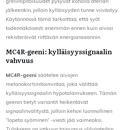
greliinipitoisuudet pysyvät koholla aterian
jälkeenkin, jolloin kylläisyyden tunne viivästyy.
Käytännössä tämä tarkoittaa, että syöt
todennäköisesti enemmän ennen kuin aivosi
rekisteröivät riittävän energiansaannin.
MC4R-geeni: kylläisyyssignaalin
vahvuus
MC4R-geeni
säätelee aivojen
melanokortiinitoimintaa, joka välittää
kylläisyyssignaalin hypotalamukseen. Tämän
geenin tietyt variantit heikentävät
signaalinvälitystä, jolloin kehon luonnollinen
“lopeta syöminen” -viesti jää vaimeaksi.
Tuloksena on jatkuva taipumus ylilyönteihin