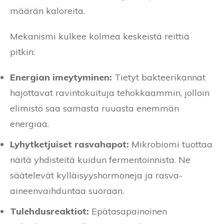
määrän kaloreita.
Mekanismi kulkee kolmea keskeistä reittiä
pitkin:
Energian imeytyminen:
Tietyt bakteerikannat
hajottavat ravintokuituja tehokkaammin, jolloin
elimistö saa samasta ruuasta enemmän
energiaa.
Lyhytketjuiset rasvahapot:
Mikrobiomi tuottaa
näitä yhdisteitä kuidun fermentoinnista. Ne
säätelevät kylläisyyshormoneja ja rasva-
aineenvaihduntaa suoraan.
Tulehdusreaktiot:
Epätasapainoinen