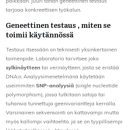
paikkaan. Juuri tähän geneettinen testaus
tarjoaa konkreettisen työkalun.
Geneettinen testaus , miten se
toimii käytännössä
Testaus itsessään on teknisesti yksinkertainen
toimenpide. Laboratorio tarvitsee joko
sylkinäytteen
tai verinäytteen, josta se eristää
DNA:n. Analyysimenetelmänä käytetään
useimmiten
SNP-analyysiä
(single nucleotide
polymorphism), jossa tutkitaan satoja tai
tuhansia tunnettuja geenivariantteja kerralla.
Varsinainen sekvensointi on kattavampi mutta
myös kalliimpi vaihtoehto, ja se on tyypillisempi