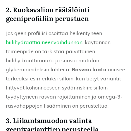
2. Ruokavalion räätälöinti
geeniprofiiliin perustuen
Jos geeniprofiilisi osoittaa heikentyneen
hiilihydraattiaineenvaihdunnan
, käytännön
toimenpide on tarkistaa päivittäinen
hiilihydraattimäärä ja suosia matalan
glykemiaindeksin lähteitä.
Rasvan laatu
nousee
tärkeäksi esimerkiksi silloin, kun tietyt variantit
liittyvät kohonneeseen sydänriskiin: silloin
tyydyttyneen rasvan rajoittaminen ja omega-3-
rasvahappojen lisääminen on perusteltua.
3. Liikuntamuodon valinta
geenivarianttien perusteella