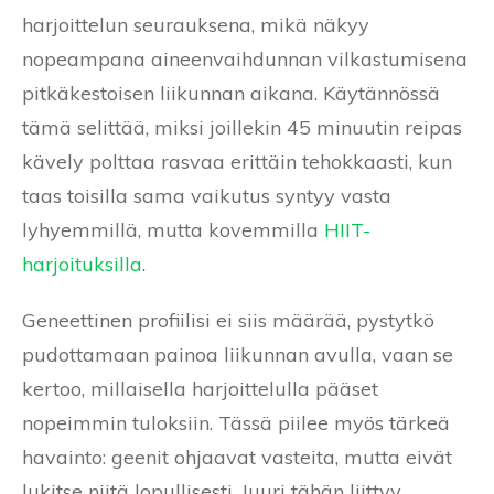
harjoittelun seurauksena, mikä näkyy
nopeampana aineenvaihdunnan vilkastumisena
pitkäkestoisen liikunnan aikana. Käytännössä
tämä selittää, miksi joillekin 45 minuutin reipas
kävely polttaa rasvaa erittäin tehokkaasti, kun
taas toisilla sama vaikutus syntyy vasta
lyhyemmillä, mutta kovemmilla
HIIT-
harjoituksilla
.
Geneettinen profiilisi ei siis määrää, pystytkö
pudottamaan painoa liikunnan avulla, vaan se
kertoo, millaisella harjoittelulla pääset
nopeimmin tuloksiin. Tässä piilee myös tärkeä
havainto: geenit ohjaavat vasteita, mutta eivät
lukitse niitä lopullisesti. Juuri tähän liittyy