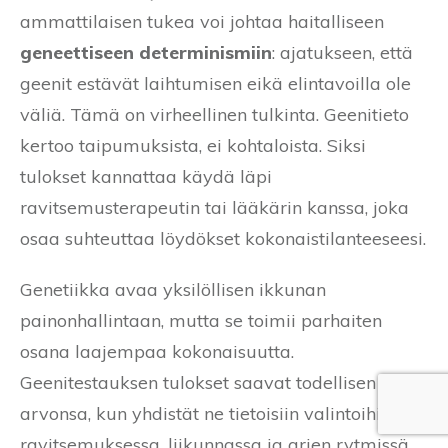
ammattilaisen tukea voi johtaa haitalliseen
geneettiseen determinismiin
: ajatukseen, että
geenit estävät laihtumisen eikä elintavoilla ole
väliä. Tämä on virheellinen tulkinta. Geenitieto
kertoo taipumuksista, ei kohtaloista. Siksi
tulokset kannattaa käydä läpi
ravitsemusterapeutin tai lääkärin kanssa, joka
osaa suhteuttaa löydökset kokonaistilanteeseesi.
Genetiikka avaa yksilöllisen ikkunan
painonhallintaan, mutta se toimii parhaiten
osana laajempaa kokonaisuutta.
Geenitestauksen tulokset saavat todellisen
arvonsa, kun yhdistät ne tietoisiin valintoihin
ravitsemuksessa, liikunnassa ja arjen rytmissä.