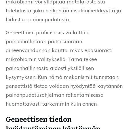
mikrobiomi voi ylläpitää matala-asteista
tulehdusta, joka heikentää insuliiniherkkyyttä ja
hidastaa painonpudotusta.
Geneettinen profiilisi siis vaikuttaa
painonhallintaan paitsi suoraan
aineenvaihdunnan kautta, myös epäsuorasti
mikrobiomin välityksellä. Tämä tekee
painonhallinnasta aidosti yksilöllisen
kysymyksen. Kun nämä mekanismit tunnetaan,
geneettistä tietoa voidaan hyödyntää käytännön
painonpudotusohjelman rakentamisessa
huomattavasti tarkemmin kuin ennen.
Geneettisen tiedon
hyödyntäminen käytännön