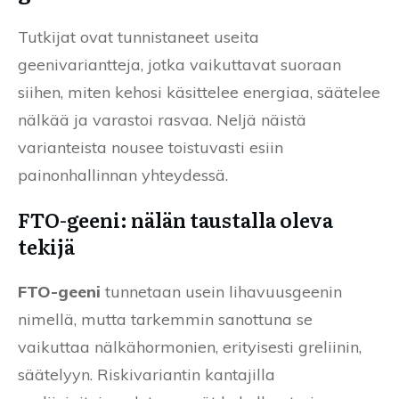
Tutkijat ovat tunnistaneet useita
geenivariantteja, jotka vaikuttavat suoraan
siihen, miten kehosi käsittelee energiaa, säätelee
nälkää ja varastoi rasvaa. Neljä näistä
varianteista nousee toistuvasti esiin
painonhallinnan yhteydessä.
FTO-geeni: nälän taustalla oleva
tekijä
FTO-geeni
tunnetaan usein lihavuusgeenin
nimellä, mutta tarkemmin sanottuna se
vaikuttaa nälkähormonien, erityisesti greliinin,
säätelyyn. Riskivariantin kantajilla