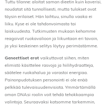
Tuttu tilanne: aloitat saman dieetin kuin kaverisi,
noudatat sitä tunnollisesti, mutta tulokset ovat
täysin erilaiset. Hän laihtuu, sinulla vaaka ei
liiku. Kyse ei ole tahdonvoimasta tai
laiskuudesta. Tutkimusten mukaan kehomme
reagoivat ruokavalioon ja liikuntaan eri tavoin,
ja yksi keskeinen selitys löytyy perimästämme.
Geneettiset erot
vaikuttavat siihen, miten
elimistö käsittelee rasvoja ja hiilihydraatteja,
säätelee ruokahalua ja varastoi energiaa.
Painonpudotuksen personointi ei ole enää
pelkkää tulevaisuudenvisiota. Ymmärtämällä
oman DNA:si roolin voit tehdä tehokkaampia
valintoja. Seuraavaksi katsomme tarkemmin,