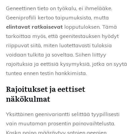
Geneettinen tieto on työkalu, ei ihmelääke.
Geeniprofiili kertoo taipumuksista, mutta
elintavat ratkaisevat
lopputuloksen. Tämä
tarkoittaa myös, että geenitestauksen hyödyt
riippuvat siitä, miten luotettavasti tuloksia
voidaan tulkita ja soveltaa. Siihen liittyy
rajoituksia ja eettisiä kysymyksiä, jotka on syytä
tuntea ennen testin hankkimista.
Rajoitukset ja eettiset
näkökulmat
Yksittäinen geenivariantti selittää tyypillisesti
vain muutaman prosentin painovaihtelusta.
Koska paino määräytyy satojen geenien,