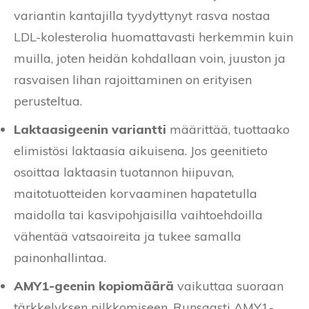
variantin kantajilla tyydyttynyt rasva nostaa
LDL-kolesterolia huomattavasti herkemmin kuin
muilla, joten heidän kohdallaan voin, juuston ja
rasvaisen lihan rajoittaminen on erityisen
perusteltua.
Laktaasigeenin variantti
määrittää, tuottaako
elimistösi laktaasia aikuisena. Jos geenitieto
osoittaa laktaasin tuotannon hiipuvan,
maitotuotteiden korvaaminen hapatetulla
maidolla tai kasvipohjaisilla vaihtoehdoilla
vähentää vatsaoireita ja tukee samalla
painonhallintaa.
AMY1-geenin kopiomäärä
vaikuttaa suoraan
tärkkelyksen pilkkomiseen. Runsaasti AMY1-