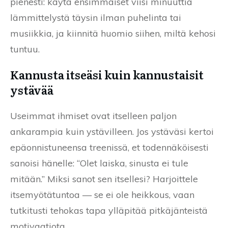
pienesti: käytä ensimmäiset viisi minuuttia
lämmittelystä täysin ilman puhelinta tai
musiikkia, ja kiinnitä huomio siihen, miltä kehosi
tuntuu.
Kannusta itseäsi kuin kannustaisit
ystävää
Useimmat ihmiset ovat itselleen paljon
ankarampia kuin ystävilleen. Jos ystäväsi kertoi
epäonnistuneensa treenissä, et todennäköisesti
sanoisi hänelle: “Olet laiska, sinusta ei tule
mitään.” Miksi sanot sen itsellesi? Harjoittele
itsemyötätuntoa — se ei ole heikkous, vaan
tutkitusti tehokas tapa ylläpitää pitkäjänteistä
motivaatiota.