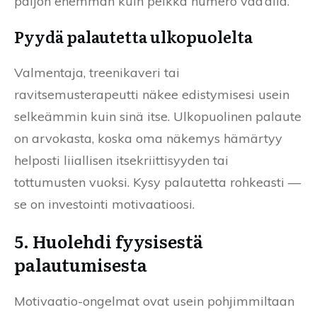
paljon enemmän kuin pelkkä numero vaa’alla.
Pyydä palautetta ulkopuolelta
Valmentaja, treenikaveri tai
ravitsemusterapeutti näkee edistymisesi usein
selkeämmin kuin sinä itse. Ulkopuolinen palaute
on arvokasta, koska oma näkemys hämärtyy
helposti liiallisen itsekriittisyyden tai
tottumusten vuoksi. Kysy palautetta rohkeasti —
se on investointi motivaatioosi.
5. Huolehdi fyysisestä
palautumisesta
Motivaatio-ongelmat ovat usein pohjimmiltaan