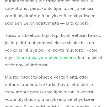
mitään tapahdu. Ne tarkoittavat, että olet jo
saavuttanut peruskuntoilijan tason ja kehosi
vaatii älykkäämpiä ärsykkeitä kehittyäkseen
edelleen. Se on edistymistä — ei takapakki.
Tässä artikkelissa käyt läpi konkreettiset keinot,
joilla pidät motivaatiosi elossa silloinkin, kun
vaaka ei liiku ja peili ei näytä muutosta. Katso
myös
kuinka pysyä motivoituneena
, kun tulokset
eivät näy välittömästi.
Muista: hitaat tulokset eivät tarkoita, ettei
mitään tapahdu. Ne tarkoittavat, että olet jo
saavuttanut peruskuntoilijan tason ja kehosi
vaatii älykkäämpiä ärsykkeitä kehittyäkseen
edelleen. Se on edistymistä — ei takapakki. Lue