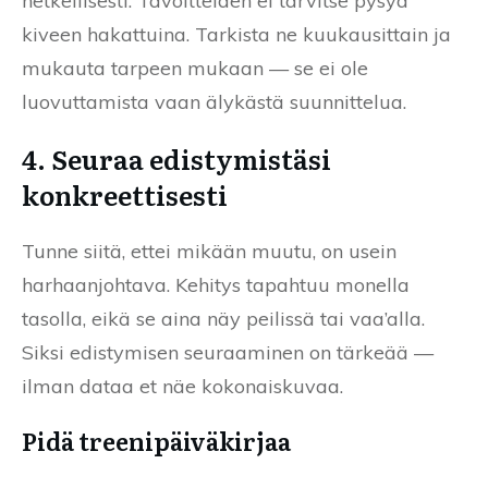
hetkellisesti. Tavoitteiden ei tarvitse pysyä
kiveen hakattuina. Tarkista ne kuukausittain ja
mukauta tarpeen mukaan — se ei ole
luovuttamista vaan älykästä suunnittelua.
4. Seuraa edistymistäsi
konkreettisesti
Tunne siitä, ettei mikään muutu, on usein
harhaanjohtava. Kehitys tapahtuu monella
tasolla, eikä se aina näy peilissä tai vaa’alla.
Siksi edistymisen seuraaminen on tärkeää —
ilman dataa et näe kokonaiskuvaa.
Pidä treenipäiväkirjaa