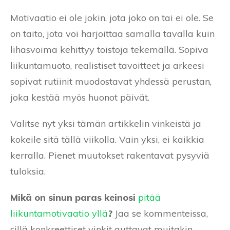
Motivaatio ei ole jokin, jota joko on tai ei ole. Se
on taito, jota voi harjoittaa samalla tavalla kuin
lihasvoima kehittyy toistoja tekemällä. Sopiva
liikuntamuoto, realistiset tavoitteet ja arkeesi
sopivat rutiinit muodostavat yhdessä perustan,
joka kestää myös huonot päivät.
Valitse nyt yksi tämän artikkelin vinkeistä ja
kokeile sitä tällä viikolla. Vain yksi, ei kaikkia
kerralla. Pienet muutokset rakentavat pysyviä
tuloksia.
Mikä on sinun paras keinosi
pitää
liikuntamotivaatio yllä
?
Jaa se kommenteissa,
sillä konkreettiset vinkit auttavat muitakin.