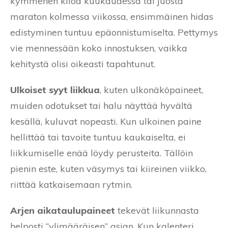
kymmenen kiloa kuukaudessa tai juosta
maraton kolmessa viikossa, ensimmäinen hidas
edistyminen tuntuu epäonnistumiselta. Pettymys
vie mennessään koko innostuksen, vaikka
kehitystä olisi oikeasti tapahtunut.
Ulkoiset syyt liikkua
, kuten ulkonäköpaineet,
muiden odotukset tai halu näyttää hyvältä
kesällä, kuluvat nopeasti. Kun ulkoinen paine
hellittää tai tavoite tuntuu kaukaiselta, ei
liikkumiselle enää löydy perusteita. Tällöin
pienin este, kuten väsymys tai kiireinen viikko,
riittää katkaisemaan rytmin.
Arjen aikataulupaineet
tekevät liikunnasta
helposti “ylimääräisen” asian. Kun kalenteri