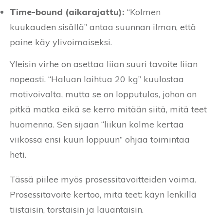
Time-bound (aikarajattu):
“Kolmen
kuukauden sisällä” antaa suunnan ilman, että
paine käy ylivoimaiseksi.
Yleisin virhe on asettaa liian suuri tavoite liian
nopeasti. “Haluan laihtua 20 kg” kuulostaa
motivoivalta, mutta se on lopputulos, johon on
pitkä matka eikä se kerro mitään siitä, mitä teet
huomenna. Sen sijaan “liikun kolme kertaa
viikossa ensi kuun loppuun” ohjaa toimintaa
heti.
Tässä piilee myös prosessitavoitteiden voima.
Prosessitavoite kertoo, mitä teet: käyn lenkillä
tiistaisin, torstaisin ja lauantaisin.