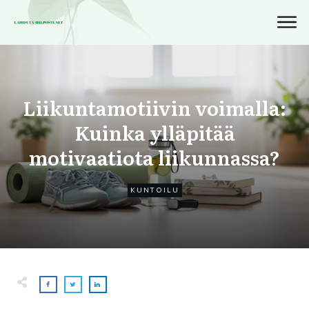
Liikuntamotiivin voimalla:
Kuinka ylläpitää
motivaatiota liikunnassa?
KUNTOILU