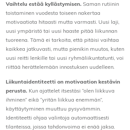
Vaihtelu estää kyllästymisen.
Saman rutiinin
toistaminen vuodesta toiseen nakertaa
motivaatiota hitaasti mutta varmasti. Uusi laji,
uusi ympäristö tai uusi haaste pitää liikunnan
tuoreena. Tämä ei tarkoita, että pitäisi vaihtaa
kaikkea jatkuvasti, mutta pienikin muutos, kuten
uusi reitti lenkille tai uusi ryhmäliikuntatunti, voi
riittää herättelemään innostuksen uudelleen.
Liikuntaidentiteetti on motivaation kestävin
perusta.
Kun ajattelet itsestäsi “olen liikkuva
ihminen” eikä “yritän liikkua enemmän”,
käyttäytyminen muuttuu pysyvämmin.
Identiteetti ohjaa valintoja automaattisesti
tilanteissa, joissa tahdonvoima ei enää jaksa.