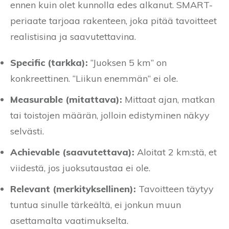
ennen kuin olet kunnolla edes alkanut. SMART-
periaate tarjoaa rakenteen, joka pitää tavoitteet
realistisina ja saavutettavina.
Specific (tarkka):
“Juoksen 5 km” on
konkreettinen. “Liikun enemmän” ei ole.
Measurable (mitattava):
Mittaat ajan, matkan
tai toistojen määrän, jolloin edistyminen näkyy
selvästi.
Achievable (saavutettava):
Aloitat 2 km:stä, et
viidestä, jos juoksutaustaa ei ole.
Relevant (merkityksellinen):
Tavoitteen täytyy
tuntua sinulle tärkeältä, ei jonkun muun
asettamalta vaatimukselta.