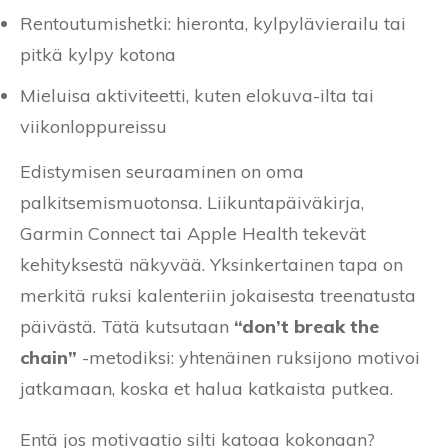
Rentoutumishetki: hieronta, kylpylävierailu tai
pitkä kylpy kotona
Mieluisa aktiviteetti, kuten elokuva-ilta tai
viikonloppureissu
Edistymisen seuraaminen on oma
palkitsemismuotonsa. Liikuntapäiväkirja,
Garmin Connect tai Apple Health tekevät
kehityksestä näkyvää. Yksinkertainen tapa on
merkitä ruksi kalenteriin jokaisesta treenatusta
päivästä. Tätä kutsutaan
“don’t break the
chain”
-metodiksi: yhtenäinen ruksijono motivoi
jatkamaan, koska et halua katkaista putkea.
Entä jos motivaatio silti katoaa kokonaan?