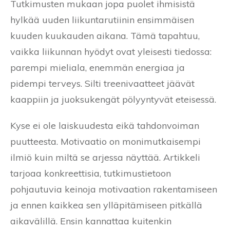
Tutkimusten mukaan jopa puolet ihmisistä
hylkää uuden liikuntarutiinin ensimmäisen
kuuden kuukauden aikana. Tämä tapahtuu,
vaikka liikunnan hyödyt ovat yleisesti tiedossa:
parempi mieliala, enemmän energiaa ja
pidempi terveys. Silti treenivaatteet jäävät
kaappiin ja juoksukengät pölyyntyvät eteisessä.
Kyse ei ole laiskuudesta eikä tahdonvoiman
puutteesta. Motivaatio on monimutkaisempi
ilmiö kuin miltä se arjessa näyttää. Artikkeli
tarjoaa konkreettisia, tutkimustietoon
pohjautuvia keinoja motivaation rakentamiseen
ja ennen kaikkea sen ylläpitämiseen pitkällä
aikavälillä. Ensin kannattaa kuitenkin