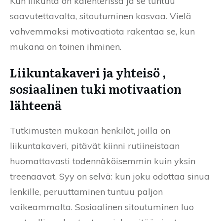
Kun liikunta on kalenterissa ja se tuntuu
saavutettavalta, sitoutuminen kasvaa. Vielä
vahvemmaksi motivaatiota rakentaa se, kun
mukana on toinen ihminen.
Liikuntakaveri ja yhteisö ,
sosiaalinen tuki motivaation
lähteenä
Tutkimusten mukaan henkilöt, joilla on
liikuntakaveri, pitävät kiinni rutiineistaan
huomattavasti todennäköisemmin kuin yksin
treenaavat. Syy on selvä: kun joku odottaa sinua
lenkille, peruuttaminen tuntuu paljon
vaikeammalta. Sosiaalinen sitoutuminen luo