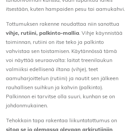
itsestään, kuten hampaiden pesu tai aamukahvi.
Tottumuksen rakenne noudattaa niin sanottua
vihje, rutiini, palkinto-mallia
. Vihje käynnistää
toiminnan, rutiini on itse teko ja palkinto
vahvistaa sen toistamisen. Käytännössä tämä
voi näyttää seuraavalta: laitat treenilaukun
valmiiksi edellisenä iltana (vihje), teet
aamuharjoittelun (rutiini) ja nautit sen jälkeen
rauhallisen suihkun ja kahvin (palkinto).
Palkinnon ei tarvitse olla suuri, kunhan se on
johdonmukainen.
Tehokkain tapa rakentaa liikuntatottumus on
sitoa se jo olemassa olevaan arkirutiiniin
.