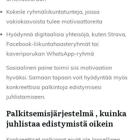
Kokeile ryhmäliikuntatunteja, joissa
vakiokasvoista tulee motivaattoreita
Hyödynnä digitaalisia yhteisöjä, kuten Strava,
Facebook-liikuntahaasteryhmät tai
kaveriporukan WhatsApp-ryhmä
Sosiaalinen paine toimii siis motivaation
hyväksi. Samaan tapaan voit hyödyntää myös
konkreettisia palkintoja edistymisesi
juhlistamiseen.
Palkitsemisjärjestelmä , kuinka
juhlistaa edistymistä oikein
Konkreettiset palkinnot eivät ole lapsellinen