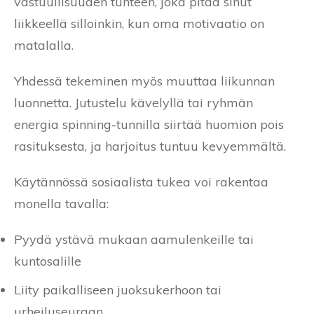
vastuullisuuden tunteen, joka pitää sinut
liikkeellä silloinkin, kun oma motivaatio on
matalalla.
Yhdessä tekeminen myös muuttaa liikunnan
luonnetta. Jutustelu kävelyllä tai ryhmän
energia spinning-tunnilla siirtää huomion pois
rasituksesta, ja harjoitus tuntuu kevyemmältä.
Käytännössä sosiaalista tukea voi rakentaa
monella tavalla:
Pyydä ystävä mukaan aamulenkeille tai
kuntosalille
Liity paikalliseen juoksukerhoon tai
urheiluseuraan