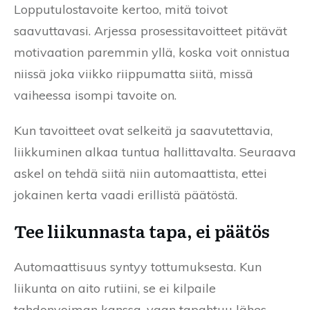
Lopputulostavoite kertoo, mitä toivot
saavuttavasi. Arjessa prosessitavoitteet pitävät
motivaation paremmin yllä, koska voit onnistua
niissä joka viikko riippumatta siitä, missä
vaiheessa isompi tavoite on.
Kun tavoitteet ovat selkeitä ja saavutettavia,
liikkuminen alkaa tuntua hallittavalta. Seuraava
askel on tehdä siitä niin automaattista, ettei
jokainen kerta vaadi erillistä päätöstä.
Tee liikunnasta tapa, ei päätös
Automaattisuus syntyy tottumuksesta. Kun
liikunta on aito rutiini, se ei kilpaile
tahdonvoiman kanssa, vaan tapahtuu lähes