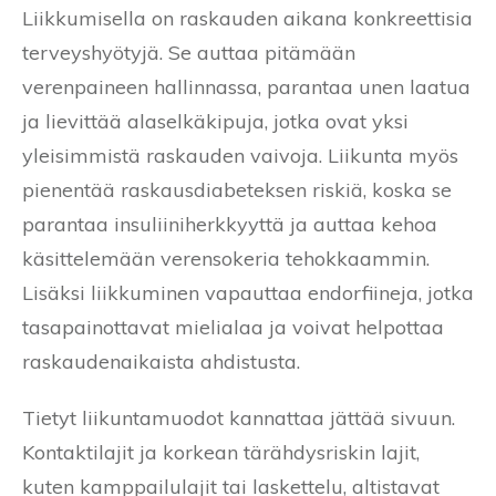
Liikkumisella on raskauden aikana konkreettisia
terveyshyötyjä. Se auttaa pitämään
verenpaineen hallinnassa, parantaa unen laatua
ja lievittää alaselkäkipuja, jotka ovat yksi
yleisimmistä raskauden vaivoja. Liikunta myös
pienentää raskausdiabeteksen riskiä, koska se
parantaa insuliiniherkkyyttä ja auttaa kehoa
käsittelemään verensokeria tehokkaammin.
Lisäksi liikkuminen vapauttaa endorfiineja, jotka
tasapainottavat mielialaa ja voivat helpottaa
raskaudenaikaista ahdistusta.
Tietyt liikuntamuodot kannattaa jättää sivuun.
Kontaktilajit ja korkean tärähdysriskin lajit,
kuten kamppailulajit tai laskettelu, altistavat