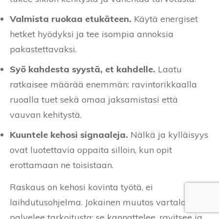
Valmista ruokaa etukäteen.
Käytä energiset
hetket hyödyksi ja tee isompia annoksia
pakastettavaksi.
Syö kahdesta syystä, et kahdelle.
Laatu
ratkaisee määrää enemmän: ravintorikkaalla
ruoalla tuet sekä omaa jaksamistasi että
vauvan kehitystä.
Kuuntele kehosi signaaleja.
Nälkä ja kylläisyys
ovat luotettavia oppaita silloin, kun opit
erottamaan ne toisistaan.
Raskaus on kehosi kovinta työtä, ei
laihdutusohjelma. Jokainen muutos vartalossasi
palvelee tarkoitusta: se kannattelee, ravitsee ja