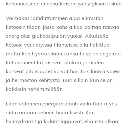
kohonneeseen ennenaikaisen synnytyksen riskiin.
Voimakas laihduttaminen ajaa elimistön
ketoosin tilaan, jossa keho alkaa polttaa rasvaa
energiaksi glukoosipulan vuoksi. Aikuiselle
ketoosi voi tietyissä tilanteissa olla hallittua,
mutta kehittyvän sikiön kannalta se on ongelma.
Ketoniaineet läpäisevät istukan, ja niiden
korkeat pitoisuudet voivat häiritä sikiön aivojen
ja hermoston kehitystä juuri silloin, kun se on
kaikkein herkimmillään.
Liian vähäinen energiansaanti vaikuttaa myös
äidin omaan kehoon haitallisesti. Kun
hiilihydraatit ja kalorit loppuvat, elimistö alkaa