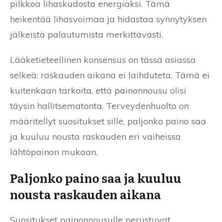
pilkkoa lihaskudosta energiaksi. Tämä
heikentää lihasvoimaa ja hidastaa synnytyksen
jälkeistä palautumista merkittävästi.
Lääketieteellinen konsensus on tässä asiassa
selkeä: raskauden aikana ei laihduteta. Tämä ei
kuitenkaan tarkoita, että painonnousu olisi
täysin hallitsematonta. Terveydenhuolto on
määritellyt suositukset sille, paljonko paino saa
ja kuuluu nousta raskauden eri vaiheissa
lähtöpainon mukaan.
Paljonko paino saa ja kuuluu
nousta raskauden aikana
Suositukset painonnousulle perustuvat