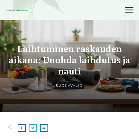
Laihtuminen raskauden
aikana: Unohda laihdutus ja
nauti
RUOKAVALIO