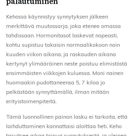
palautuminen
Kehossa käynnistyy synnytyksen jälkeen
merkittävä muutossarja, joka etenee omassa
tahdissaan. Hormonitasot laskevat nopeasti,
kohtu supistuu takaisin normaalikokoon noin
kuuden viikon aikana, ja raskauden aikana
kertynyt ylimääräinen neste poistuu elimistöstä
ensimmäisten viikkojen kuluessa. Moni nainen
huomaakin pudottaneensa 5, 7 kiloa jo
pelkästään synnyttämällä, ilman mitään
erityistoimenpiteitä.
Tämä luonnollinen painon lasku ei tarkoita, että
laihduttaminen kannattaisi aloittaa heti. Keho
tarvitsee aikaa toipua synnytyksestä, ja yleinen