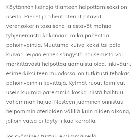
Käytännön keinoja tilanteen helpottamiseksi on
useita. Pienet ja tiheät ateriat pitävät
verensokerin tasaisena ja estävät mahaa
tyhjenemästä kokonaan, mikä pahentaa
pahoinvointia. Muutama kuiva keksi tai pala
kuivaa leipää ennen sängystä nousemista voi
merkittävästi helpottaa aamuista oloa. Inkivääri,
esimerkiksi teen muodossa, on tutkitusti tehokas
pahoinvoinnin lievittäjä. Kylmät ruoat toimivat
usein kuumia paremmin, koska niistä haihtuu
vähemmän hajua. Nesteen juominen onnistuu
helpommin aterioiden välillä kuin niiden aikana,
jolloin vatsa ei täyty liikaa kerralla.
Jos syöminen tuntuu ensimmäisellä