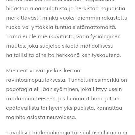
hidastaa ruoansulatusta ja herkistää hajuaistia
merkittävästi, minkä vuoksi aiemmin rakastettu
ruoka voi yhtäkkiä tuntua sietämättömältä.
Tämä ei ole mielikuvitusta, vaan fysiologinen
muutos, joka suojelee sikiötä mahdollisesti
haitallisilta aineilta herkkänä kehityskautena.
Mieliteot voivat joskus kertoa
ravintoainepuutoksesta. Tunnetuin esimerkki on
pagofagia eli jään syöminen, joka liittyy usein
raudanpuutteeseen. Jos huomaat himo jotain
epätavallista tai hyvin yksipuolista, kannattaa
mainita asiasta neuvolassa.
Tavallisia makeanhimoja tai suolaisenhimoja ei