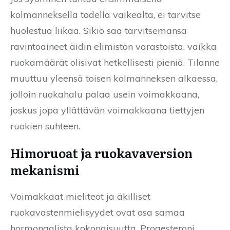
kolmanneksella todella vaikealta, ei tarvitse
huolestua liikaa. Sikiö saa tarvitsemansa
ravintoaineet äidin elimistön varastoista, vaikka
ruokamäärät olisivat hetkellisesti pieniä. Tilanne
muuttuu yleensä toisen kolmanneksen alkaessa,
jolloin ruokahalu palaa usein voimakkaana,
joskus jopa yllättävän voimakkaana tiettyjen
ruokien suhteen.
Himoruoat ja ruokavaversion
mekanismi
Voimakkaat mieliteot ja äkilliset
ruokavastenmielisyydet ovat osa samaa
hormonaalista kokonaisuutta. Progesteroni