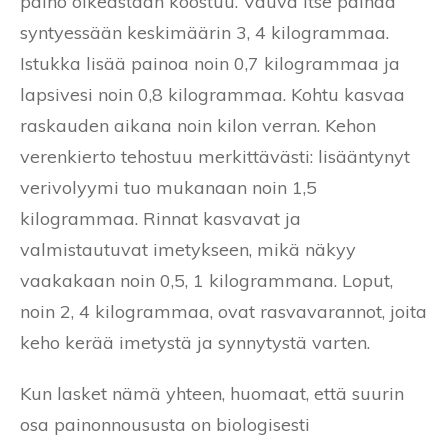
paino oikeastaan koostuu. Vauva itse painaa
syntyessään keskimäärin 3, 4 kilogrammaa.
Istukka lisää painoa noin 0,7 kilogrammaa ja
lapsivesi noin 0,8 kilogrammaa. Kohtu kasvaa
raskauden aikana noin kilon verran. Kehon
verenkierto tehostuu merkittävästi: lisääntynyt
verivolyymi tuo mukanaan noin 1,5
kilogrammaa. Rinnat kasvavat ja
valmistautuvat imetykseen, mikä näkyy
vaakakaan noin 0,5, 1 kilogrammana. Loput,
noin 2, 4 kilogrammaa, ovat rasvavarannot, joita
keho kerää imetystä ja synnytystä varten.
Kun lasket nämä yhteen, huomaat, että suurin
osa painonnoususta on biologisesti