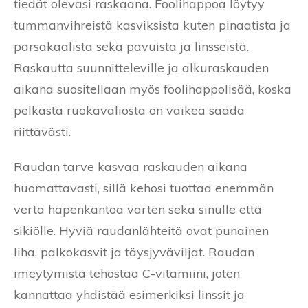
tiedät olevasi raskaana. Foolihappoa löytyy
tummanvihreistä kasviksista kuten pinaatista ja
parsakaalista sekä pavuista ja linsseistä.
Raskautta suunnitteleville ja alkuraskauden
aikana suositellaan myös foolihappolisää, koska
pelkästä ruokavaliosta on vaikea saada
riittävästi.
Raudan tarve kasvaa raskauden aikana
huomattavasti, sillä kehosi tuottaa enemmän
verta hapenkantoa varten sekä sinulle että
sikiölle. Hyviä raudanlähteitä ovat punainen
liha, palkokasvit ja täysjyväviljat. Raudan
imeytymistä tehostaa C-vitamiini, joten
kannattaa yhdistää esimerkiksi linssit ja