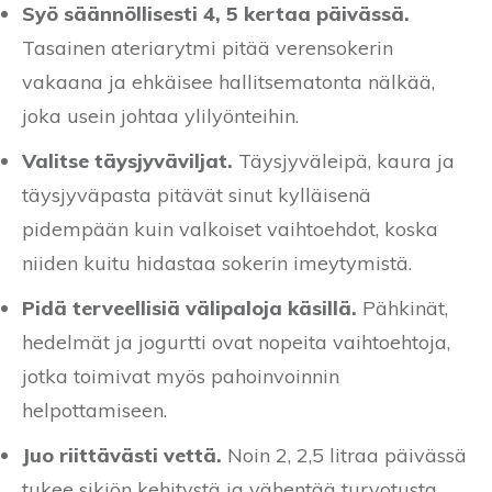
Syö säännöllisesti 4, 5 kertaa päivässä.
Tasainen ateriarytmi pitää verensokerin
vakaana ja ehkäisee hallitsematonta nälkää,
joka usein johtaa ylilyönteihin.
Valitse täysjyväviljat.
Täysjyväleipä, kaura ja
täysjyväpasta pitävät sinut kylläisenä
pidempään kuin valkoiset vaihtoehdot, koska
niiden kuitu hidastaa sokerin imeytymistä.
Pidä terveellisiä välipaloja käsillä.
Pähkinät,
hedelmät ja jogurtti ovat nopeita vaihtoehtoja,
jotka toimivat myös pahoinvoinnin
helpottamiseen.
Juo riittävästi vettä.
Noin 2, 2,5 litraa päivässä
tukee sikiön kehitystä ja vähentää turvotusta.