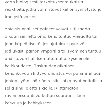
vaan biologisesti tarkoituksenmukaisia
reaktioita, jotka valmistavat kehon synnytystä ja
imetystä varten.
Yhteiskunnalliset paineet voivat silti saada
aikaan sen, että oma keho tuntuu vieraalta tai
jopa häpeälliseltä. Jos ajatukset pyörivät
jatkuvasti painon ympärillä tai syöminen tuntuu
ahdistavan hallitsemattomalta, kyse ei ole
heikkoudesta. Raskauden aikainen
kehonkuvaan liittyvä ahdistus voi pahimmillaan
johtaa syömishäiriöoireisiin, jotka ovat haitallisia
sekä sinulle että sikiölle. Riittämätön
ravinnonsaanti vaikuttaa suoraan sikiön
kasvuun ja kehitykseen.