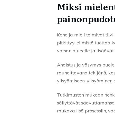
Miksi mielen
painonpudotu
Keho ja mieli toimivat tiiv
pitkittyy, elimistö tuottaa
vatsan alueelle ja lisäävät
Ahdistus ja väsymys puoles
rauhoittavana tekijänä, kos
ylisyömiseen, ylisyöminen sy
Tutkimusten mukaan henkilö
säilyttävät saavuttamansa t
mukava lisä prosessiin, va