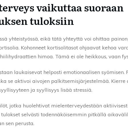
terveys vaikuttaa suoraan
ksen tuloksiin
iissä yhteistyössä, eikä tätä yhteyttä voi ohittaa paino
 kortisolia. Kohonneet kortisolitasot ohjaavat kehoa va
 hiilihydraattien himoa. Tämä ei ole heikkous, vaan fys
taan laukaisevat helposti emotionaalisen syömisen. Ru
ka se aktivoi aivojen palkitsemisjärjestelmää. Kierre o
yllisyyteen ja syyllisyys lisää stressiä.
t, jotka huolehtivat mielenterveydestään aktiivises
ulokset selvästi todennäköisemmin pitkällä aikavälill
an sen perusta.