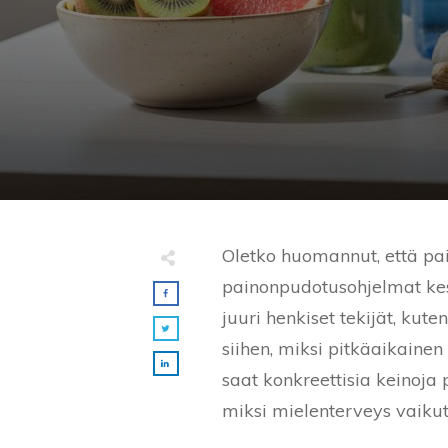
Oletko huomannut, että pa
painonpudotusohjelmat kesk
juuri henkiset tekijät, kute
siihen, miksi pitkäaikaine
saat konkreettisia keinoja
miksi mielenterveys vaikutt