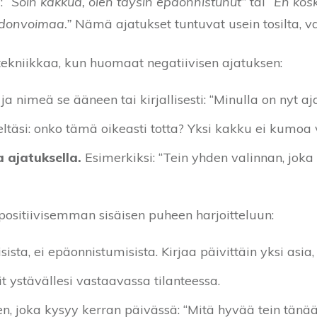
ä:
“Söin kakkua, olen täysin epäonnistunut”
tai
“En kos
ahdonvoimaa.”
Nämä ajatukset tuntuvat usein tosilta, vai
tekniikkaa, kun huomaat negatiivisen ajatuksen:
a nimeä se ääneen tai kirjallisesti: “Minulla on nyt aja
eltäsi: onko tämä oikeasti totta? Yksi kakku ei kumoa v
ajatuksella.
Esimerkiksi: “Tein yhden valinnan, joka 
ositiivisemman sisäisen puheen harjoitteluun:
sta, ei epäonnistumisista. Kirjaa päivittäin yksi asia, 
it ystävällesi vastaavassa tilanteessa.
, joka kysyy kerran päivässä: “Mitä hyvää tein tänään