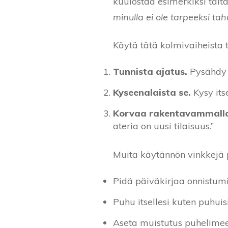
kuulostaa esimerkiksi tält
minulla ei ole tarpeeksi t
Käytä tätä kolmivaiheista 
Tunnista ajatus.
Pysähdy j
Kyseenalaista se.
Kysy its
Korvaa rakentavammalla 
ateria on uusi tilaisuus.”
Muita käytännön vinkkejä p
Pidä päiväkirjaa onnistumisi
Puhu itsellesi kuten puhuis
Aseta muistutus puhelimeen