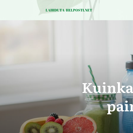
Kuinka
pai