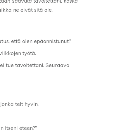
kaan saavuta tavoitettani, koska
kka ne eivät sitä ole.
tus, että olen epäonnistunut.”
iikkojen työtä.
ei tue tavoitettani. Seuraava
jonka teit hyvin.
 itseni eteen?”