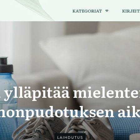
KATEGORIAT
KIRJEIT
 ylläpitää mielente
nonpudotuksen ai
LAIHDUTUS