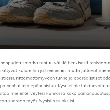
inonpudotusmatka tuntuu välillä henkisesti raskaamm
ittyvät kaloreihin ja treeneihin, mutta jättävät miel
n stressi, riittämättömyyden tunne ja epärealistiset od
n painonhallinta epäonnistuu. Kyse ei ole tahdonvoiman
 pitää mielenterveytesi kunnossa koko painonpudotusp
aa suoraan myös fyysisiin tuloksiisi.