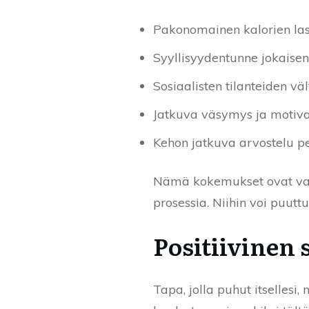
Pakonomainen kalorien lask
Syyllisyydentunne jokaisen a
Sosiaalisten tilanteiden vä
Jatkuva väsymys ja motivaa
Kehon jatkuva arvostelu pe
Nämä kokemukset ovat valit
prosessia. Niihin voi puutt
Positiivinen 
Tapa, jolla puhut itselles