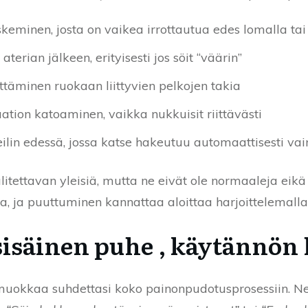
eminen, josta on vaikea irrottautua edes lomalla tai 
terian jälkeen, erityisesti jos söit “väärin”
lttäminen ruokaan liittyvien pelkojen takia
tion katoaminen, vaikka nukkuisit riittävästi
ilin edessä, jossa katse hakeutuu automaattisesti vai
ettavan yleisiä, mutta ne eivät ole normaaleja eikä 
ua, ja puuttuminen kannattaa aloittaa harjoittelemalla t
sisäinen puhe , käytännön 
i, muokkaa suhdettasi koko painonpudotusprosessiin. Ne