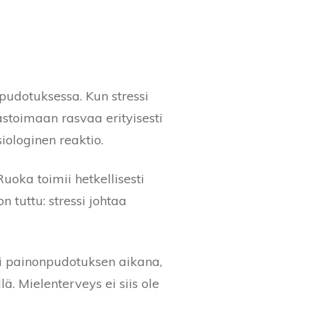
npudotuksessa. Kun stressi
rastoimaan rasvaa erityisesti
iologinen reaktio.
oka toimii hetkellisesti
n tuttu: stressi johtaa
ti painonpudotuksen aikana,
ä. Mielenterveys ei siis ole