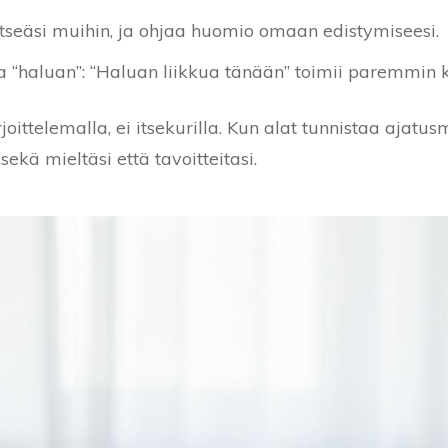
itseäsi muihin, ja ohjaa huomio omaan edistymiseesi.
a “haluan”: “Haluan liikkua tänään” toimii paremmin k
ittelemalla, ei itsekurilla. Kun alat tunnistaa ajatus
sekä mieltäsi että tavoitteitasi.