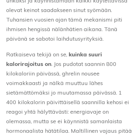
uhkaksi ja käynnistämään kaikki käytettävissä
olevat keinot saadakseen sinut syömään.
Tuhansien vuosien ajan tämä mekanismi piti
ihmisen hengissä nälänhätien aikana. Tänä
päivänä se sabotoi laihdutusyrityksiä.
Ratkaiseva tekijä on se,
kuinka suuri
kalorirajoitus on
. Jos pudotat saannin 800
kilokaloriin päivässä, ghrelin nousee
voimakkaasti ja nälkä muuttuu lähes
sietämättömäksi jo muutamassa päivässä. 1
400 kilokalorin päivittäisellä saannilla kehosi ei
reagoi yhtä hälyttävästi: energiavaje on
olemassa, mutta se ei käynnistä samanlaista
hormonaalista hätätilaa. Maltillinen vajaus pitää