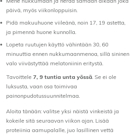
Mene nukkumaan ja herää samaan aikaan joka
päivä, myös viikonloppuisin.
Pidä makuuhuone viileänä, noin 17, 19 astetta,
ja pimennä huone kunnolla.
Lopeta ruutujen käyttö vähintään 30, 60
minuuttia ennen nukkumaanmenoa, sillä sininen
valo viivästyttää melatoniinin eritystä.
Tavoittele
7, 9 tuntia unta yössä
. Se ei ole
luksusta, vaan osa toimivaa
painonpudotussuunnitelmaa.
Aloita tänään: valitse yksi näistä vinkeistä ja
kokeile sitä seuraavan viikon ajan. Lisää
proteiinia aamupalalle, juo lasillinen vettä