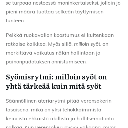
se turpoaa nesteessä moninkertaiseksi, jolloin jo
pieni määrä tuottaa selkeän täyttymisen
tunteen.
Pelkkä ruokavalion koostumus ei kuitenkaan
ratkaise kaikkea. Myös sillä,
milloin
syöt, on
merkittävä vaikutus nälän hallintaan ja
painonpudotuksen onnistumiseen.
Syömisrytmi: milloin syöt on
yhtä tärkeää kuin mitä syöt
Säännöllinen ateriarytmi pitää verensokerin
tasaisena, mikä on yksi tehokkaimmista
keinoista ehkäistä äkillistä ja hallitsematonta
nälkää. Kun verensokeri pysyy vakaana, myös