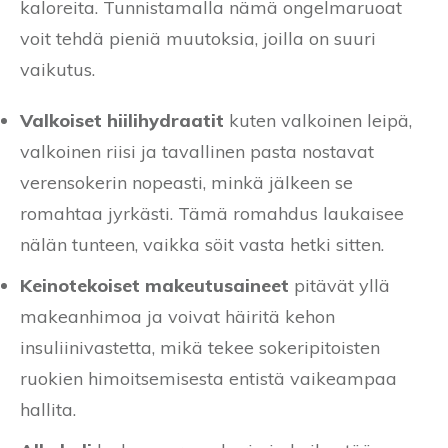
kaloreita. Tunnistamalla nämä ongelmaruoat
voit tehdä pieniä muutoksia, joilla on suuri
vaikutus.
Valkoiset hiilihydraatit
kuten valkoinen leipä,
valkoinen riisi ja tavallinen pasta nostavat
verensokerin nopeasti, minkä jälkeen se
romahtaa jyrkästi. Tämä romahdus laukaisee
nälän tunteen, vaikka söit vasta hetki sitten.
Keinotekoiset makeutusaineet
pitävät yllä
makeanhimoa ja voivat häiritä kehon
insuliinivastetta, mikä tekee sokeripitoisten
ruokien himoitsemisesta entistä vaikeampaa
hallita.