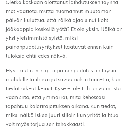
Oletko koskaan aloittanut laihdutuksen täynnä
motivaatiota, mutta huomannut muutaman
päivän kuluttua, että nälkä ajaa sinut kohti
jääkaappia keskellä yötä? Et ole yksin. Nälkä on
yksi yleisimmistä syistä, miksi
painonpudotusyritykset kaatuvat ennen kuin
tuloksia ehtii edes näkyä.
Hyvä uutinen: nopea painonpudotus on täysin
mahdollista ilman jatkuvaa nälän tunnetta, kun
tiedät oikeat keinot. Kyse ei ole tahdonvoimasta
vaan siitä, että ymmärrät, mitä kehossasi
tapahtuu kalorirajoituksen aikana. Kun tiedät,
miksi nälkä iskee juuri silloin kun yrität laihtua,
voit myös torjua sen tehokkaasti.