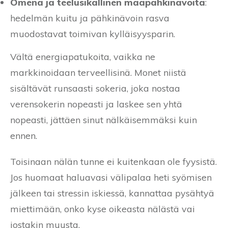
Omena ja teelusikallinen maapähkinävoita
:
hedelmän kuitu ja pähkinävoin rasva
muodostavat toimivan kylläisyysparin.
Vältä energiapatukoita, vaikka ne
markkinoidaan terveellisinä. Monet niistä
sisältävät runsaasti sokeria, joka nostaa
verensokerin nopeasti ja laskee sen yhtä
nopeasti, jättäen sinut nälkäisemmäksi kuin
ennen.
Toisinaan nälän tunne ei kuitenkaan ole fyysistä.
Jos huomaat haluavasi välipalaa heti syömisen
jälkeen tai stressin iskiessä, kannattaa pysähtyä
miettimään, onko kyse oikeasta nälästä vai
jostakin muusta.