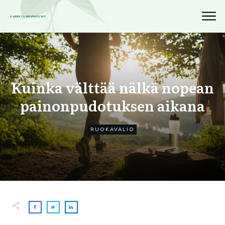
Kuinka välttää nälkä nopean
painonpudotuksen aikana
RUOKAVALIO