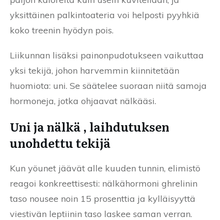
yksittäinen palkintoateria voi helposti pyyhkiä
koko treenin hyödyn pois.
Liikunnan lisäksi painonpudotukseen vaikuttaa
yksi tekijä, johon harvemmin kiinnitetään
huomiota: uni. Se säätelee suoraan niitä samoja
hormoneja, jotka ohjaavat nälkääsi.
Uni ja nälkä , laihdutuksen
unohdettu tekijä
Kun yöunet jäävät alle kuuden tunnin, elimistö
reagoi konkreettisesti: nälkähormoni ghrelinin
taso nousee noin 15 prosenttia ja kylläisyyttä
viestivän leptiinin taso laskee saman verran.