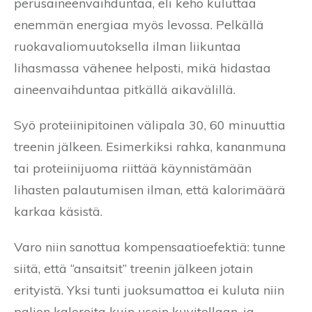
perusaineenvaihduntaa, eli keho kuluttaa
enemmän energiaa myös levossa. Pelkällä
ruokavaliomuutoksella ilman liikuntaa
lihasmassa vähenee helposti, mikä hidastaa
aineenvaihduntaa pitkällä aikavälillä.
Syö proteiinipitoinen välipala 30, 60 minuuttia
treenin jälkeen. Esimerkiksi rahka, kananmuna
tai proteiinijuoma riittää käynnistämään
lihasten palautumisen ilman, että kalorimäärä
karkaa käsistä.
Varo niin sanottua kompensaatioefektiä: tunne
siitä, että “ansaitsit” treenin jälkeen jotain
erityistä. Yksi tunti juoksumattoa ei kuluta niin
paljon kaloreita kuin usein kuvitellaan, ja