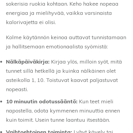
sokerisia ruokia kohtaan. Keho hakee nopeaa
energiaa ja mielihyvää, vaikka varsinaista
kalorivajetta ei olisi.
Kolme käytännön keinoa auttavat tunnistamaan
ja hallitsemaan emotionaalista syömistä:
Nälkäpäiväkirja:
Kirjaa ylös, milloin syöt, mitä
tunnet sillä hetkellä ja kuinka nälkäinen olet
asteikolla 1, 10. Toistuvat kaavat paljastuvat
nopeasti.
10 minuutin odotussääntö:
Kun teet mieli
napostella, odota kymmenen minuuttia ennen
kuin toimit. Usein tunne laantuu itsestään.
Vaihtoehtoinen toiminta:
Lyhyt kävely tai