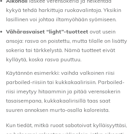
Alkoholi
laskee verensokeria ja heikentää
kykyä tehdä harkittuja ruokavalintoja. Yksikin
lasillinen voi johtaa iltamyöhään syömiseen.
Vähärasvaiset “light”-tuotteet
ovat usein
ansoja: rasva on poistettu, mutta tilalle on lisätty
sokeria tai tärkkelystä. Nämä tuotteet eivät
kylläytä, koska rasva puuttuu.
Käytännön esimerkki: vaihda valkoinen riisi
parboiled-riisiin tai kukkakaalirisiin. Parboiled-
riisi imeytyy hitaammin ja pitää verensokerin
tasaisempana, kukkakaalirisillä taas saat
suuren annoksen murto-osalla kaloreista.
Kun tiedät, mitkä ruoat sabotoivat kylläisyyttäsi,