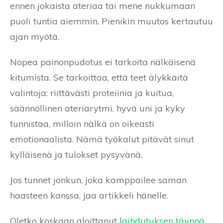
ennen jokaista ateriaa tai mene nukkumaan
puoli tuntia aiemmin. Pienikin muutos kertautuu
ajan myötä.
Nopea painonpudotus ei tarkoita nälkäisenä
kitumista. Se tarkoittaa, että teet älykkäitä
valintoja: riittävästi proteiinia ja kuitua,
säännöllinen ateriarytmi, hyvä uni ja kyky
tunnistaa, milloin nälkä on oikeasti
emotionaalista. Nämä työkalut pitävät sinut
kylläisenä ja tulokset pysyvänä.
Jos tunnet jonkun, joka kamppailee saman
haasteen kanssa, jaa artikkeli hänelle.
Oletko koskaan aloittanut
laihdutuksen täynnä