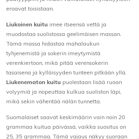
eroavat toisistaan.
Liukoinen kuitu
imee itseensä vettä ja
muodostaa suolistossa geelimäisen massan.
Tämä massa hidastaa mahalaukun
tyhjenemistä ja sokerin imeytymistä
verenkiertoon, mikä pitää verensokerin
tasaisena ja kylläisyyden tunteen pitkään yllä.
Liukenematon kuitu
puolestaan lisää ruoan
volyymiä ja nopeuttaa kulkua suoliston läpi,
mikä sekin vähentää nälän tunnetta.
Suomalaiset saavat keskimäärin vain noin 20
grammaa kuitua päivässä, vaikka suositus on
25, 35 grammaa. Tämä vajaus näkyy suoraan