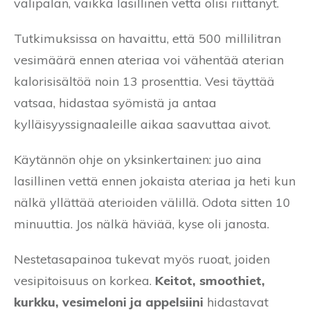
välipalan, vaikka lasillinen vettä olisi riittänyt.
Tutkimuksissa on havaittu, että 500 millilitran
vesimäärä ennen ateriaa voi vähentää aterian
kalorisisältöä noin 13 prosenttia. Vesi täyttää
vatsaa, hidastaa syömistä ja antaa
kylläisyyssignaaleille aikaa saavuttaa aivot.
Käytännön ohje on yksinkertainen: juo aina
lasillinen vettä ennen jokaista ateriaa ja heti kun
nälkä yllättää aterioiden välillä. Odota sitten 10
minuuttia. Jos nälkä häviää, kyse oli janosta.
Nestetasapainoa tukevat myös ruoat, joiden
vesipitoisuus on korkea.
Keitot, smoothiet,
kurkku, vesimeloni ja appelsiini
hidastavat