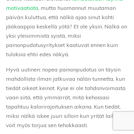
motivaatiota
, mutta huomannut muutaman
päivän kuluttua, että nälkä ajaa sinut kohti
jääkaappia keskellä yötä? Et ole yksin. Nälkä on
yksi yleisimmistä syistä, miksi
painonpudotusyritykset kaatuvat ennen kuin
tuloksia ehtii edes näkyä.
Hyvä uutinen: nopea painonpudotus on täysin
mahdollista ilman jatkuvaa nälän tunnetta, kun
tiedät oikeat keinot. Kyse ei ole tahdonvoimasta
vaan siitä, että ymmärrät, mitä kehossasi
tapahtuu kalorirajoituksen aikana. Kun tiedät,
miksi nälkä iskee juuri silloin kun yrität laihtua,
voit myös torjua sen tehokkaasti.