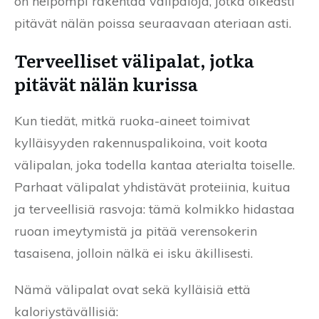
on helpompi rakentaa välipaloja, jotka oikeasti
pitävät nälän poissa seuraavaan ateriaan asti.
Terveelliset välipalat, jotka
pitävät nälän kurissa
Kun tiedät, mitkä ruoka-aineet toimivat
kylläisyyden rakennuspalikoina, voit koota
välipalan, joka todella kantaa aterialta toiselle.
Parhaat välipalat yhdistävät proteiinia, kuitua
ja terveellisiä rasvoja: tämä kolmikko hidastaa
ruoan imeytymistä ja pitää verensokerin
tasaisena, jolloin nälkä ei isku äkillisesti.
Nämä välipalat ovat sekä kylläisiä että
kaloriystävällisiä: