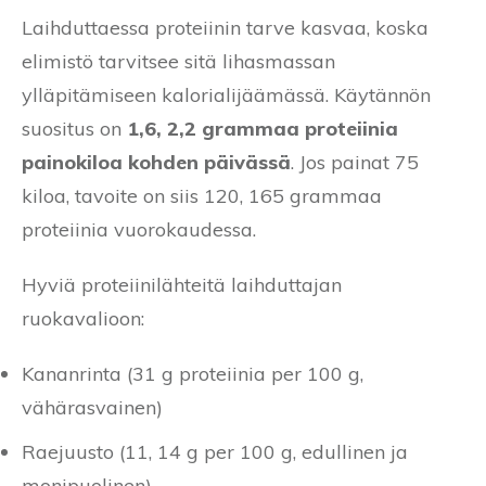
Laihduttaessa proteiinin tarve kasvaa, koska
elimistö tarvitsee sitä lihasmassan
ylläpitämiseen kalorialijäämässä. Käytännön
suositus on
1,6, 2,2 grammaa proteiinia
painokiloa kohden päivässä
. Jos painat 75
kiloa, tavoite on siis 120, 165 grammaa
proteiinia vuorokaudessa.
Hyviä proteiinilähteitä laihduttajan
ruokavalioon:
Kananrinta (31 g proteiinia per 100 g,
vähärasvainen)
Raejuusto (11, 14 g per 100 g, edullinen ja
monipuolinen)