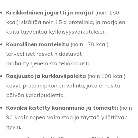
Kreikkalainen jogurtti ja marjat
(noin 150
kcal): sisältää noin 15 g proteiinia, ja marjojen
kuitu täydentää kylläisyysvaikutuksen.
Kourallinen manteleita
(noin 170 kcal):
terveelliset rasvat hidastavat
mahantyhjenemistä tehokkaasti.
Raejuusto ja kurkkuviipaleita
(noin 100 kcal):
kevyt, proteiinipitoinen valinta, joka ei rasita
päivän kaloribudjettia.
Kovaksi keitetty kananmuna ja tomaatti
(noin
90 kcal): nopea valmistaa ja täyttää yllättävän
hyvin.