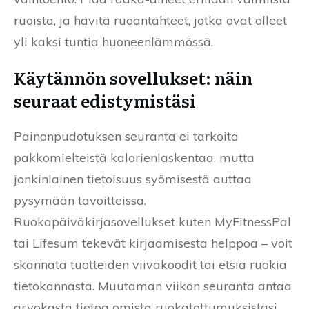
ruoista, ja hävitä ruoantähteet, jotka ovat olleet
yli kaksi tuntia huoneenlämmössä.
Käytännön sovellukset: näin
seuraat edistymistäsi
Painonpudotuksen seuranta ei tarkoita
pakkomielteistä kalorienlaskentaa, mutta
jonkinlainen tietoisuus syömisestä auttaa
pysymään tavoitteissa.
Ruokapäiväkirjasovellukset kuten MyFitnessPal
tai Lifesum tekevät kirjaamisesta helppoa – voit
skannata tuotteiden viivakoodit tai etsiä ruokia
tietokannasta. Muutaman viikon seuranta antaa
arvokasta tietoa omista ruokatottumuksistasi.