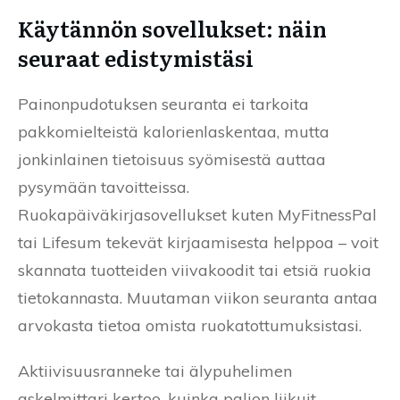
Käytännön sovellukset: näin
seuraat edistymistäsi
Painonpudotuksen seuranta ei tarkoita
pakkomielteistä kalorienlaskentaa, mutta
jonkinlainen tietoisuus syömisestä auttaa
pysymään tavoitteissa.
Ruokapäiväkirjasovellukset kuten MyFitnessPal
tai Lifesum tekevät kirjaamisesta helppoa – voit
skannata tuotteiden viivakoodit tai etsiä ruokia
tietokannasta. Muutaman viikon seuranta antaa
arvokasta tietoa omista ruokatottumuksistasi.
Aktiivisuusranneke tai älypuhelimen
askelmittari kertoo, kuinka paljon liikuit