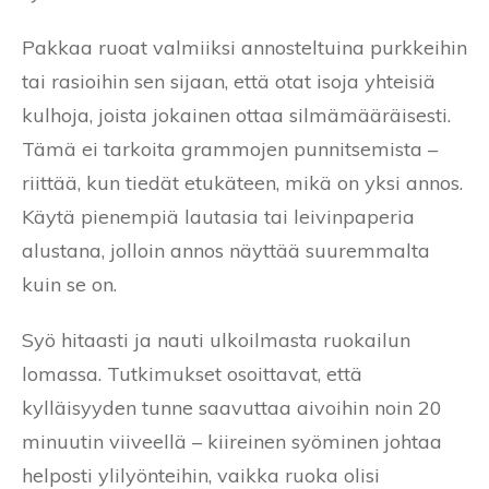
Pakkaa ruoat valmiiksi annosteltuina purkkeihin
tai rasioihin sen sijaan, että otat isoja yhteisiä
kulhoja, joista jokainen ottaa silmämääräisesti.
Tämä ei tarkoita grammojen punnitsemista –
riittää, kun tiedät etukäteen, mikä on yksi annos.
Käytä pienempiä lautasia tai leivinpaperia
alustana, jolloin annos näyttää suuremmalta
kuin se on.
Syö hitaasti ja nauti ulkoilmasta ruokailun
lomassa. Tutkimukset osoittavat, että
kylläisyyden tunne saavuttaa aivoihin noin 20
minuutin viiveellä – kiireinen syöminen johtaa
helposti ylilyönteihin, vaikka ruoka olisi