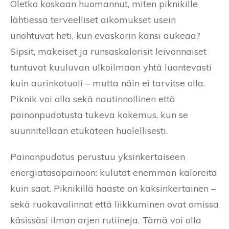
Oletko koskaan huomannut, miten piknikille
lähtiessä terveelliset aikomukset usein
unohtuvat heti, kun eväskorin kansi aukeaa?
Sipsit, makeiset ja runsaskalorisit leivonnaiset
tuntuvat kuuluvan ulkoilmaan yhtä luontevasti
kuin aurinkotuoli – mutta näin ei tarvitse olla.
Piknik voi olla sekä nautinnollinen että
painonpudotusta tukeva kokemus, kun se
suunnitellaan etukäteen huolellisesti.
Painonpudotus perustuu yksinkertaiseen
energiatasapainoon: kulutat enemmän kaloreita
kuin saat. Piknikillä haaste on kaksinkertainen –
sekä ruokavalinnat että liikkuminen ovat omissa
käsissäsi ilman arjen rutiineja. Tämä voi olla