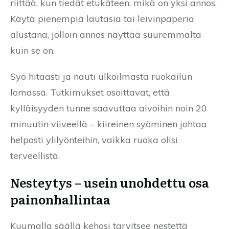
riittää, kun tiedät etukäteen, mikä on yksi annos.
Käytä pienempiä lautasia tai leivinpaperia
alustana, jolloin annos näyttää suuremmalta
kuin se on.
Syö hitaasti ja nauti ulkoilmasta ruokailun
lomassa. Tutkimukset osoittavat, että
kylläisyyden tunne saavuttaa aivoihin noin 20
minuutin viiveellä – kiireinen syöminen johtaa
helposti ylilyönteihin, vaikka ruoka olisi
terveellistä.
Nesteytys – usein unohdettu osa
painonhallintaa
Kuumalla säällä kehosi tarvitsee nestettä