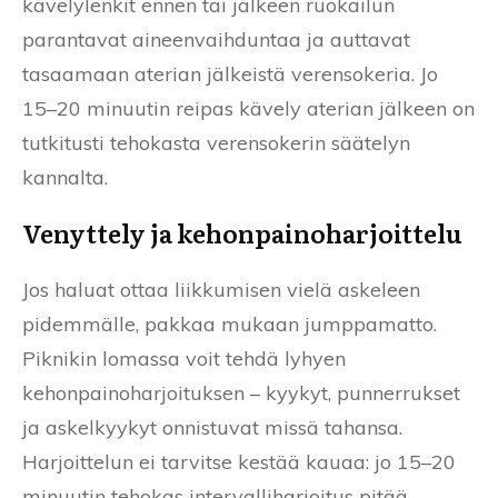
kävelylenkit ennen tai jälkeen ruokailun
parantavat aineenvaihduntaa ja auttavat
tasaamaan aterian jälkeistä verensokeria. Jo
15–20 minuutin reipas kävely aterian jälkeen on
tutkitusti tehokasta verensokerin säätelyn
kannalta.
Venyttely ja kehonpainoharjoittelu
Jos haluat ottaa liikkumisen vielä askeleen
pidemmälle, pakkaa mukaan jumppamatto.
Piknikin lomassa voit tehdä lyhyen
kehonpainoharjoituksen – kyykyt, punnerrukset
ja askelkyykyt onnistuvat missä tahansa.
Harjoittelun ei tarvitse kestää kauaa: jo 15–20
minuutin tehokas intervalliharjoitus pitää