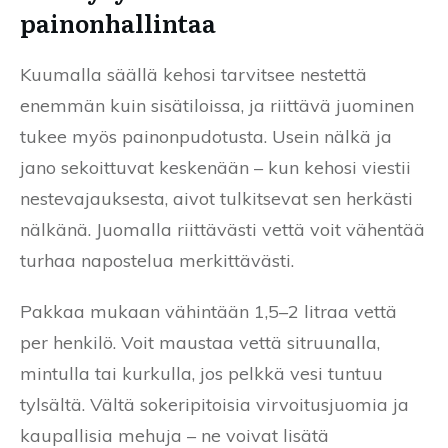
painonhallintaa
Kuumalla säällä kehosi tarvitsee nestettä
enemmän kuin sisätiloissa, ja riittävä juominen
tukee myös painonpudotusta. Usein nälkä ja
jano sekoittuvat keskenään – kun kehosi viestii
nestevajauksesta, aivot tulkitsevat sen herkästi
nälkänä. Juomalla riittävästi vettä voit vähentää
turhaa napostelua merkittävästi.
Pakkaa mukaan vähintään 1,5–2 litraa vettä
per henkilö. Voit maustaa vettä sitruunalla,
mintulla tai kurkulla, jos pelkkä vesi tuntuu
tylsältä. Vältä sokeripitoisia virvoitusjuomia ja
kaupallisia mehuja – ne voivat lisätä