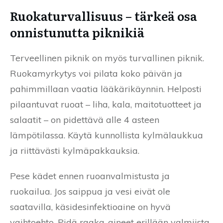
Ruokaturvallisuus – tärkeä osa
onnistunutta piknikiä
Terveellinen piknik on myös turvallinen piknik.
Ruokamyrkytys voi pilata koko päivän ja
pahimmillaan vaatia lääkärikäynnin. Helposti
pilaantuvat ruoat – liha, kala, maitotuotteet ja
salaatit – on pidettävä alle 4 asteen
lämpötilassa. Käytä kunnollista kylmälaukkua
ja riittävästi kylmäpakkauksia.
Pese kädet ennen ruoanvalmistusta ja
ruokailua. Jos saippua ja vesi eivät ole
saatavilla, käsidesinfektioaine on hyvä
vaihtoehto. Pidä raaka-aineet erillään valmiista