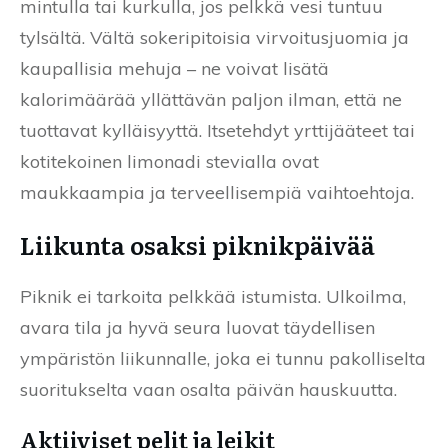
mintulla tai kurkulla, jos pelkkä vesi tuntuu
tylsältä. Vältä sokeripitoisia virvoitusjuomia ja
kaupallisia mehuja – ne voivat lisätä
kalorimäärää yllättävän paljon ilman, että ne
tuottavat kylläisyyttä. Itsetehdyt yrttijääteet tai
kotitekoinen limonadi stevialla ovat
maukkaampia ja terveellisempiä vaihtoehtoja.
Liikunta osaksi piknikpäivää
Piknik ei tarkoita pelkkää istumista. Ulkoilma,
avara tila ja hyvä seura luovat täydellisen
ympäristön liikunnalle, joka ei tunnu pakolliselta
suoritukselta vaan osalta päivän hauskuutta.
Aktiiviset pelit ja leikit