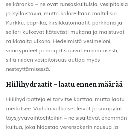
selkäranka – ne ovat runsaskuituisia, vesipitoisia
ja kylläistäviä, mutta kaloreiltaan maltillisia.
Kurkku, paprika, kirsikkatomaatit, porkkana ja
selleri kulkevat kätevästi mukana ja maistuvat
raikkaalta ulkona. Hedelmistä vesimeloni,
viinirypäleet ja marjat sopivat erinomaisesti,
sillä niiden vesipitoisuus auttaa myös
nesteyttämisessä.
Hiilihydraatit – laatu ennen määrää
Hiilihydraatteja ei tarvitse karttaa, mutta laatu
merkitsee. Vaihda valkoiset leivät ja sämpylät
täysjyvävaihtoehtoihin – ne sisältävät enemmän
kuitua, joka hidastaa verensokerin nousua ja