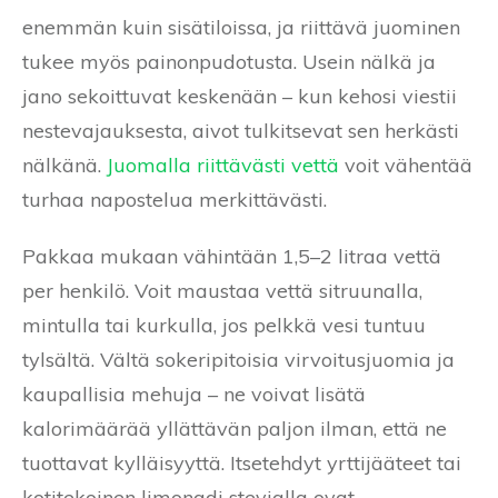
enemmän kuin sisätiloissa, ja riittävä juominen
tukee myös painonpudotusta. Usein nälkä ja
jano sekoittuvat keskenään – kun kehosi viestii
nestevajauksesta, aivot tulkitsevat sen herkästi
nälkänä.
Juomalla riittävästi vettä
voit vähentää
turhaa napostelua merkittävästi.
Pakkaa mukaan vähintään 1,5–2 litraa vettä
per henkilö. Voit maustaa vettä sitruunalla,
mintulla tai kurkulla, jos pelkkä vesi tuntuu
tylsältä. Vältä sokeripitoisia virvoitusjuomia ja
kaupallisia mehuja – ne voivat lisätä
kalorimäärää yllättävän paljon ilman, että ne
tuottavat kylläisyyttä. Itsetehdyt yrttijääteet tai
kotitekoinen limonadi stevialla ovat