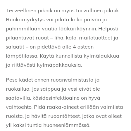
Terveellinen piknik on myös turvallinen piknik.
Ruokamyrkytys voi pilata koko päivän ja
pahimmillaan vaatia lääkärikäynnin. Helposti
pilaantuvat ruoat – liha, kala, maitotuotteet ja
salaatit – on pidettävä alle 4 asteen
lämpötilassa. Käytä kunnollista kylmälaukkua
ja riittävästi kylmäpakkauksia.
Pese kädet ennen ruoanvalmistusta ja
ruokailua. Jos saippua ja vesi eivät ole
saatavilla, käsidesinfektioaine on hyvä
vaihtoehto. Pidä raaka-aineet erillään valmiista
ruoista, ja hävitä ruoantähteet, jotka ovat olleet
yli kaksi tuntia huoneenlämmössä.