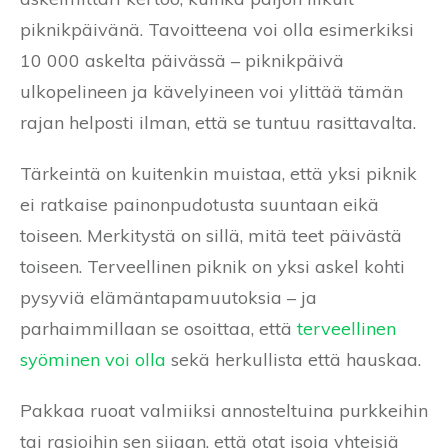
piknikpäivänä. Tavoitteena voi olla esimerkiksi
10 000 askelta päivässä – piknikpäivä
ulkopelineen ja kävelyineen voi ylittää tämän
rajan helposti ilman, että se tuntuu rasittavalta.
Tärkeintä on kuitenkin muistaa, että yksi piknik
ei ratkaise painonpudotusta suuntaan eikä
toiseen. Merkitystä on sillä, mitä teet päivästä
toiseen. Terveellinen piknik on yksi askel kohti
pysyviä elämäntapamuutoksia – ja
parhaimmillaan se osoittaa, että
terveellinen
syöminen voi olla
sekä herkullista että hauskaa.
Pakkaa ruoat valmiiksi annosteltuina purkkeihin
tai rasioihin sen sijaan, että otat isoja yhteisiä