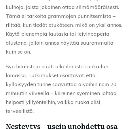
kulhoja, joista jokainen ottaa silmämääräisesti.
Tämä ei tarkoita grammojen punnitsemista –
riittää, kun tiedät etukäteen, mikä on yksi annos.
Käytä pienempiä lautasia tai leivinpaperia
alustana, jolloin annos näyttää suuremmalta
kuin se on.
Syö hitaasti ja nauti ulkoilmasta ruokailun
lomassa. Tutkimukset osoittavat, että
kylläisyyden tunne saavuttaa aivoihin noin 20
minuutin viiveellä – kiireinen syöminen johtaa
helposti ylilyönteihin, vaikka ruoka olisi
terveellistä.
Nesteytys – usein unohdettu osa