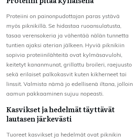
Proteiini pitää kylläisenä
Proteiini on painonpudottajan paras ystävä
myös piknikillä. Se hidastaa ruoansulatusta,
tasaa verensokeria ja vähentää nälän tunnetta
tuntien ajaksi aterian jälkeen. Hyviä piknikiin
sopivia proteiinilähteitä ovat kylmäsavulohi,
keitetyt kananmunat, grillattu broileri, raejuusto
sekä erilaiset palkokasvit kuten kikherneet tai
linssit. Valmista nämä jo edellisenä iltana, jolloin
aamun pakkaaminen sujuu nopeasti.
Kasvikset ja hedelmät täyttävät
lautasen järkevästi
Tuoreet kasvikset ja hedelmät ovat piknikin