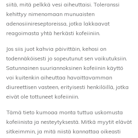
siitä, mitä pelkkä vesi aiheuttaisi. Toleranssi
kehittyy nimenomaan munuaisten
adenosiinireseptoreissa, jotka lakkaavat
reagoimasta yhtä herkästi kofeiiniin.
Jos siis juot kahvia päivittäin, kehosi on
todennäköisesti jo sopeutunut sen vaikutuksiin.
Satunnainen suuriannoksinen kofeiinin käyttö
voi kuitenkin aiheuttaa havaittavamman
diureettisen vasteen, erityisesti henkilöillä, jotka
eivät ole tottuneet kofeiiniin.
Tämä tieto kumoaa monta tuttua uskomusta
kofeiinista ja nesteytyksestä. Mitkä myytit elävät
sitkeimmin, ja mitä niistä kannattaa oikeasti