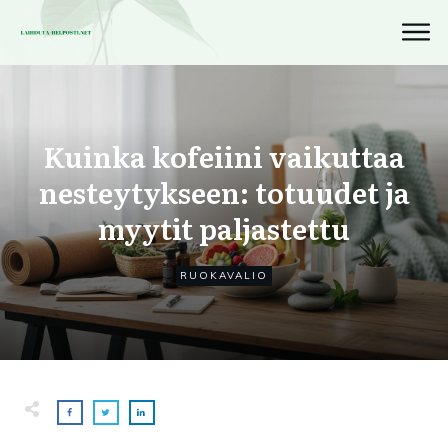
Kuinka kofeiini vaikuttaa
nesteytykseen: totuudet ja
myytit paljastettu
RUOKAVALIO