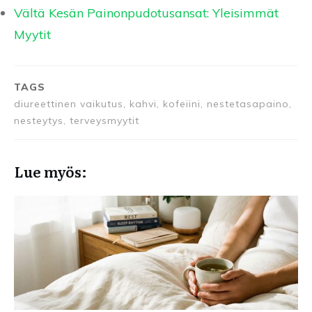
Vältä Kesän Painonpudotusansat: Yleisimmät
Myytit
TAGS
diureettinen vaikutus, kahvi, kofeiini, nestetasapaino,
nesteytys, terveysmyytit
Lue myös: