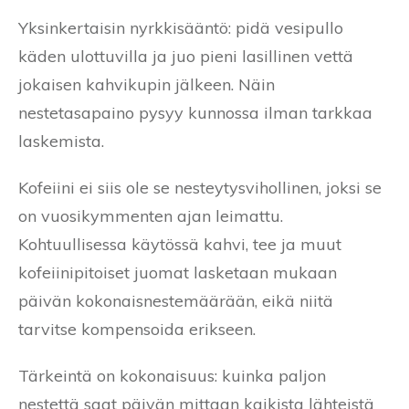
Yksinkertaisin nyrkkisääntö: pidä vesipullo
käden ulottuvilla ja juo pieni lasillinen vettä
jokaisen kahvikupin jälkeen. Näin
nestetasapaino pysyy kunnossa ilman tarkkaa
laskemista.
Kofeiini ei siis ole se nesteytysvihollinen, joksi se
on vuosikymmenten ajan leimattu.
Kohtuullisessa käytössä kahvi, tee ja muut
kofeiinipitoiset juomat lasketaan mukaan
päivän kokonaisnestemäärään, eikä niitä
tarvitse kompensoida erikseen.
Tärkeintä on kokonaisuus: kuinka paljon
nestettä saat päivän mittaan kaikista lähteistä