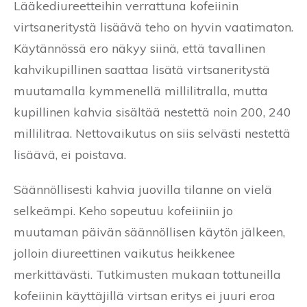
Lääkediureetteihin verrattuna kofeiinin
virtsaneritystä lisäävä teho on hyvin vaatimaton.
Käytännössä ero näkyy siinä, että tavallinen
kahvikupillinen saattaa lisätä virtsaneritystä
muutamalla kymmenellä millilitralla, mutta
kupillinen kahvia sisältää nestettä noin 200, 240
millilitraa. Nettovaikutus on siis selvästi nestettä
lisäävä, ei poistava.
Säännöllisesti kahvia juovilla tilanne on vielä
selkeämpi. Keho sopeutuu kofeiiniin jo
muutaman päivän säännöllisen käytön jälkeen,
jolloin diureettinen vaikutus heikkenee
merkittävästi. Tutkimusten mukaan tottuneilla
kofeiinin käyttäjillä virtsan eritys ei juuri eroa