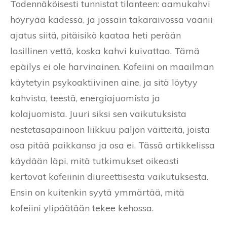
Todennäköisesti tunnistat tilanteen: aamukahvi
höyryää kädessä, ja jossain takaraivossa vaanii
ajatus siitä, pitäisikö kaataa heti perään
lasillinen vettä, koska kahvi kuivattaa. Tämä
epäilys ei ole harvinainen. Kofeiini on maailman
käytetyin psykoaktiivinen aine, ja sitä löytyy
kahvista, teestä, energiajuomista ja
kolajuomista. Juuri siksi sen vaikutuksista
nestetasapainoon liikkuu paljon väitteitä, joista
osa pitää paikkansa ja osa ei. Tässä artikkelissa
käydään läpi, mitä tutkimukset oikeasti
kertovat kofeiinin diureettisesta vaikutuksesta.
Ensin on kuitenkin syytä ymmärtää, mitä
kofeiini ylipäätään tekee kehossa.