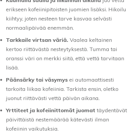
Kuumalla säällä ja liikunnan aikana
juo vettä
erikseen kofeiinipitoisten juomien lisäksi. Hikoilu
kiihtyy, joten nesteen tarve kasvaa selvästi
normaalipäivää enemmän.
Tarkkaile virtsan väriä.
Vaalea keltainen
kertoo riittävästä nesteytyksestä. Tumma tai
oranssi väri on merkki siitä, että vettä tarvitaan
lisää.
Päänsärky tai väsymys
ei automaattisesti
tarkoita liikaa kofeiinia. Tarkista ensin, oletko
juonut riittävästi vettä päivän aikana.
Yrttiteet ja kofeiinittomät juomat
täydentävät
päivittäistä nestemäärää kätevästi ilman
kofeiinin vaikutuksia.