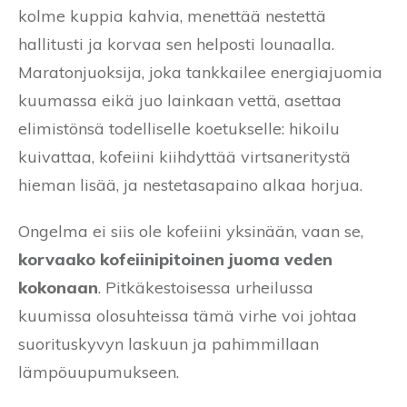
kolme kuppia kahvia, menettää nestettä
hallitusti ja korvaa sen helposti lounaalla.
Maratonjuoksija, joka tankkailee energiajuomia
kuumassa eikä juo lainkaan vettä, asettaa
elimistönsä todelliselle koetukselle: hikoilu
kuivattaa, kofeiini kiihdyttää virtsaneritystä
hieman lisää, ja nestetasapaino alkaa horjua.
Ongelma ei siis ole kofeiini yksinään, vaan se,
korvaako kofeiinipitoinen juoma veden
kokonaan
. Pitkäkestoisessa urheilussa
kuumissa olosuhteissa tämä virhe voi johtaa
suorituskyvyn laskuun ja pahimmillaan
lämpöuupumukseen.