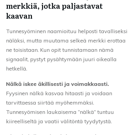
merkkiä, jotka paljastavat
kaavan
Tunnesyöminen naamioituu helposti tavalliseksi
näläksi, mutta muutama selkeä merkki erottaa
ne toisistaan. Kun opit tunnistamaan nämä
signaalit, pystyt pysähtymään juuri oikealla
hetkellä.
Nälkä iskee äkillisesti ja voimakkaasti.
Fyysinen nälkä kasvaa hitaasti ja voidaan
tarvittaessa siirtää myöhemmäksi.
Tunnesyömisen laukaisema “nälkä” tuntuu
kiireelliseltä ja vaatii välitöntä tyydytystä.