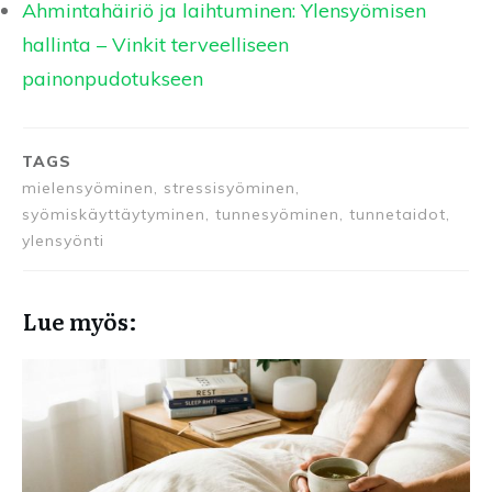
Ahmintahäiriö ja laihtuminen: Ylensyömisen
hallinta – Vinkit terveelliseen
painonpudotukseen
TAGS
mielensyöminen, stressisyöminen,
syömiskäyttäytyminen, tunnesyöminen, tunnetaidot,
ylensyönti
Lue myös: