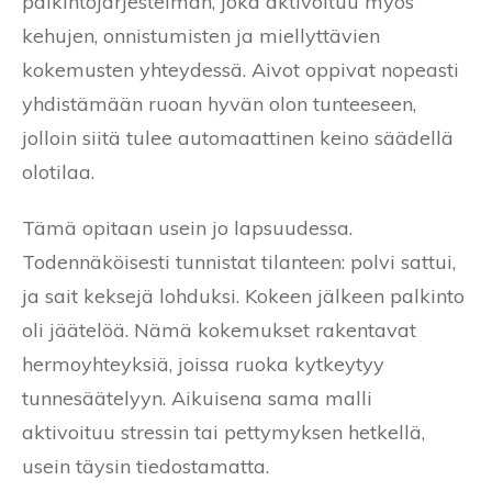
palkintojärjestelmän, joka aktivoituu myös
kehujen, onnistumisten ja miellyttävien
kokemusten yhteydessä. Aivot oppivat nopeasti
yhdistämään ruoan hyvän olon tunteeseen,
jolloin siitä tulee automaattinen keino säädellä
olotilaa.
Tämä opitaan usein jo lapsuudessa.
Todennäköisesti tunnistat tilanteen: polvi sattui,
ja sait keksejä lohduksi. Kokeen jälkeen palkinto
oli jäätelöä. Nämä kokemukset rakentavat
hermoyhteyksiä, joissa ruoka kytkeytyy
tunnesäätelyyn. Aikuisena sama malli
aktivoituu stressin tai pettymyksen hetkellä,
usein täysin tiedostamatta.