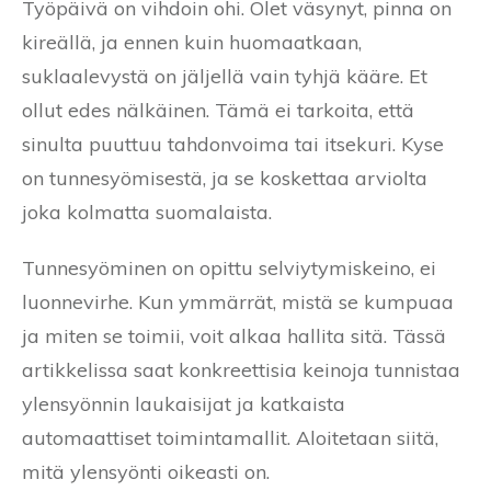
Työpäivä on vihdoin ohi. Olet väsynyt, pinna on
kireällä, ja ennen kuin huomaatkaan,
suklaalevystä on jäljellä vain tyhjä kääre. Et
ollut edes nälkäinen. Tämä ei tarkoita, että
sinulta puuttuu tahdonvoima tai itsekuri. Kyse
on tunnesyömisestä, ja se koskettaa arviolta
joka kolmatta suomalaista.
Tunnesyöminen on opittu selviytymiskeino, ei
luonnevirhe. Kun ymmärrät, mistä se kumpuaa
ja miten se toimii, voit alkaa hallita sitä. Tässä
artikkelissa saat konkreettisia keinoja tunnistaa
ylensyönnin laukaisijat ja katkaista
automaattiset toimintamallit. Aloitetaan siitä,
mitä ylensyönti oikeasti on.