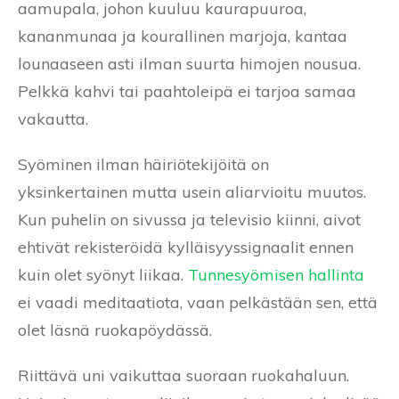
aamupala, johon kuuluu kaurapuuroa,
kananmunaa ja kourallinen marjoja, kantaa
lounaaseen asti ilman suurta himojen nousua.
Pelkkä kahvi tai paahtoleipä ei tarjoa samaa
vakautta.
Syöminen ilman häiriötekijöitä on
yksinkertainen mutta usein aliarvioitu muutos.
Kun puhelin on sivussa ja televisio kiinni, aivot
ehtivät rekisteröidä kylläisyyssignaalit ennen
kuin olet syönyt liikaa.
Tunnesyömisen hallinta
ei vaadi meditaatiota, vaan pelkästään sen, että
olet läsnä ruokapöydässä.
Riittävä uni vaikuttaa suoraan ruokahaluun.