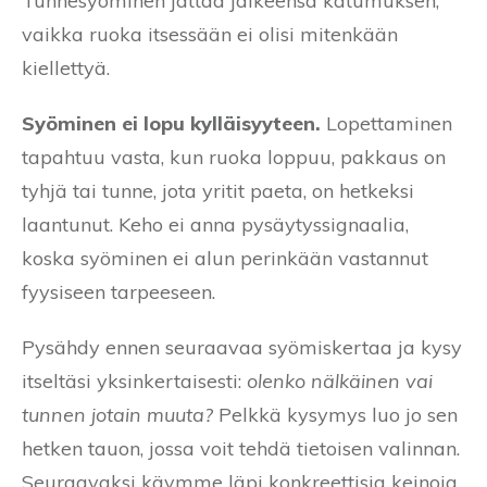
Tunnesyöminen jättää jälkeensä katumuksen,
vaikka ruoka itsessään ei olisi mitenkään
kiellettyä.
Syöminen ei lopu kylläisyyteen.
Lopettaminen
tapahtuu vasta, kun ruoka loppuu, pakkaus on
tyhjä tai tunne, jota yritit paeta, on hetkeksi
laantunut. Keho ei anna pysäytyssignaalia,
koska syöminen ei alun perinkään vastannut
fyysiseen tarpeeseen.
Pysähdy ennen seuraavaa syömiskertaa ja kysy
itseltäsi yksinkertaisesti:
olenko nälkäinen vai
tunnen jotain muuta?
Pelkkä kysymys luo jo sen
hetken tauon, jossa voit tehdä tietoisen valinnan.
Seuraavaksi käymme läpi konkreettisia keinoja,