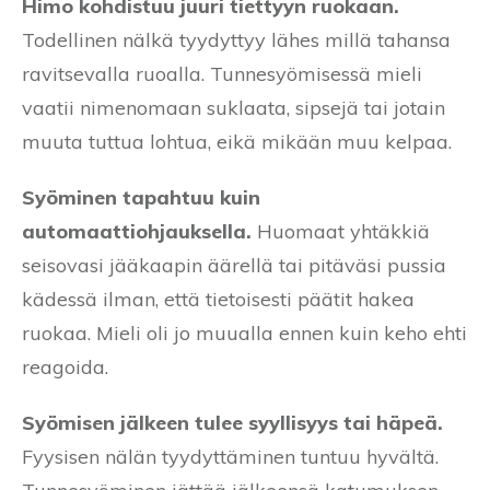
Himo kohdistuu juuri tiettyyn ruokaan.
Todellinen nälkä tyydyttyy lähes millä tahansa
ravitsevalla ruoalla. Tunnesyömisessä mieli
vaatii nimenomaan suklaata, sipsejä tai jotain
muuta tuttua lohtua, eikä mikään muu kelpaa.
Syöminen tapahtuu kuin
automaattiohjauksella.
Huomaat yhtäkkiä
seisovasi jääkaapin äärellä tai pitäväsi pussia
kädessä ilman, että tietoisesti päätit hakea
ruokaa. Mieli oli jo muualla ennen kuin keho ehti
reagoida.
Syömisen jälkeen tulee syyllisyys tai häpeä.
Fyysisen nälän tyydyttäminen tuntuu hyvältä.