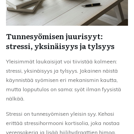
Tunnesyömisen juurisyyt:
stressi, yksinäisyys ja tylsyys
Yleisimmät laukaisijat voi tiivistää kolmeen:
stressi, yksinäisyys ja tylsyys. Jokainen näistä
käynnistää syömisen eri mekanismin kautta,
mutta lopputulos on sama: syöt ilman fyysistä
nälkää.
Stressi on tunnesyömisen yleisin syy. Kehosi
erittää stressihormooni kortisolia, joka nostaa
verensokeria ja lisää hiilihydraattien himoa.