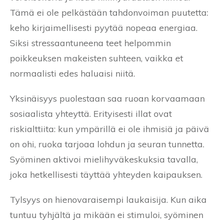
Tämä ei ole pelkästään tahdonvoiman puutetta:
keho kirjaimellisesti pyytää nopeaa energiaa.
Siksi stressaantuneena teet helpommin
poikkeuksen makeisten suhteen, vaikka et
normaalisti edes haluaisi niitä.
Yksinäisyys puolestaan saa ruoan korvaamaan
sosiaalista yhteyttä. Erityisesti illat ovat
riskialttiita: kun ympärillä ei ole ihmisiä ja päivä
on ohi, ruoka tarjoaa lohdun ja seuran tunnetta.
Syöminen aktivoi mielihyväkeskuksia tavalla,
joka hetkellisesti täyttää yhteyden kaipauksen.
Tylsyys on hienovaraisempi laukaisija. Kun aika
tuntuu tyhjältä ja mikään ei stimuloi, syöminen