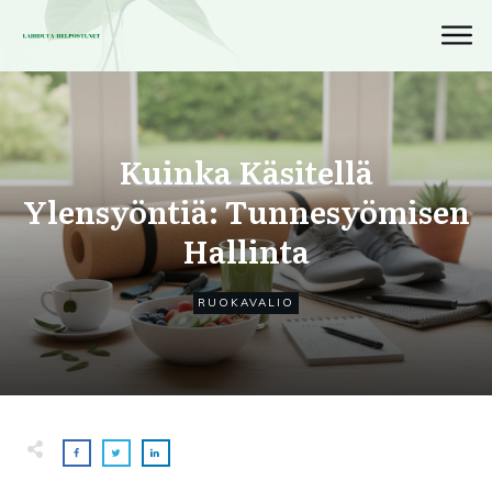
Kuinka Käsitellä
Ylensyöntiä: Tunnesyömisen
Hallinta
RUOKAVALIO