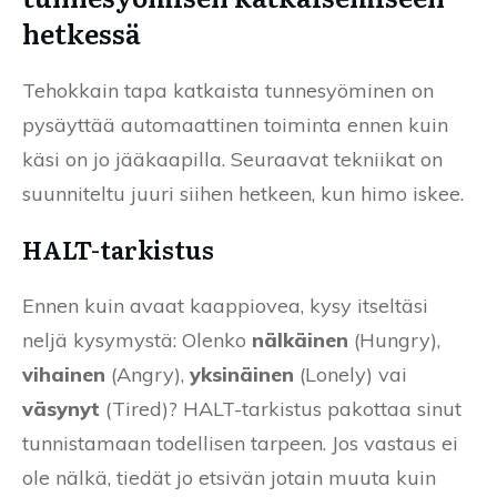
hetkessä
Tehokkain tapa katkaista tunnesyöminen on
pysäyttää automaattinen toiminta ennen kuin
käsi on jo jääkaapilla. Seuraavat tekniikat on
suunniteltu juuri siihen hetkeen, kun himo iskee.
HALT-tarkistus
Ennen kuin avaat kaappiovea, kysy itseltäsi
neljä kysymystä: Olenko
nälkäinen
(Hungry),
vihainen
(Angry),
yksinäinen
(Lonely) vai
väsynyt
(Tired)? HALT-tarkistus pakottaa sinut
tunnistamaan todellisen tarpeen. Jos vastaus ei
ole nälkä, tiedät jo etsivän jotain muuta kuin