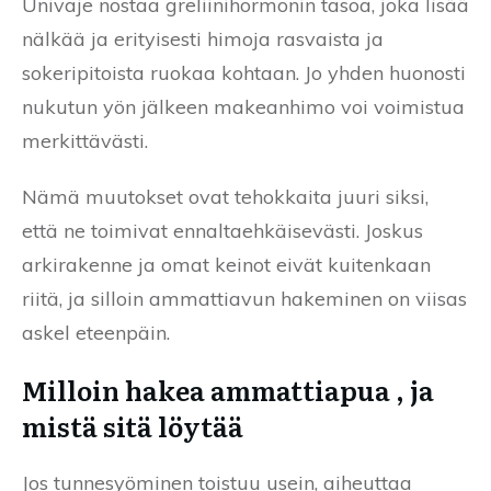
Univaje nostaa greliinihormonin tasoa, joka lisää
nälkää ja erityisesti himoja rasvaista ja
sokeripitoista ruokaa kohtaan. Jo yhden huonosti
nukutun yön jälkeen makeanhimo voi voimistua
merkittävästi.
Nämä muutokset ovat tehokkaita juuri siksi,
että ne toimivat ennaltaehkäisevästi. Joskus
arkirakenne ja omat keinot eivät kuitenkaan
riitä, ja silloin ammattiavun hakeminen on viisas
askel eteenpäin.
Milloin hakea ammattiapua , ja
mistä sitä löytää
Jos tunnesyöminen toistuu usein, aiheuttaa