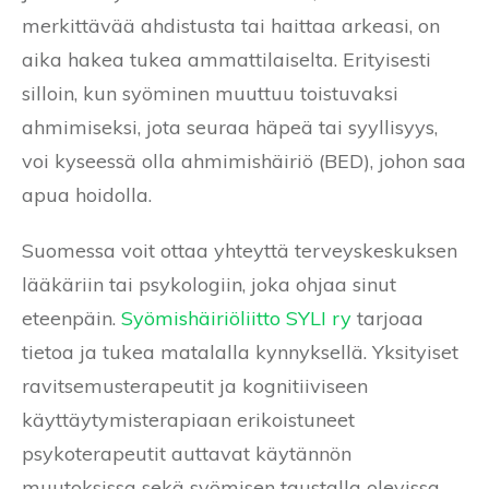
merkittävää ahdistusta tai haittaa arkeasi, on
aika hakea tukea ammattilaiselta. Erityisesti
silloin, kun syöminen muuttuu toistuvaksi
ahmimiseksi, jota seuraa häpeä tai syyllisyys,
voi kyseessä olla ahmimishäiriö (BED), johon saa
apua hoidolla.
Suomessa voit ottaa yhteyttä terveyskeskuksen
lääkäriin tai psykologiin, joka ohjaa sinut
eteenpäin.
Syömishäiriöliitto SYLI ry
tarjoaa
tietoa ja tukea matalalla kynnyksellä. Yksityiset
ravitsemusterapeutit ja kognitiiviseen
käyttäytymisterapiaan erikoistuneet
psykoterapeutit auttavat käytännön
muutoksissa sekä syömisen taustalla olevissa