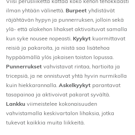
Viisi perusliikettä kattaa koko kehon tehokkaasti
ilman yhtään välinettä.
Burpeet
yhdistävät
räjähtävän hypyn ja punnerruksen, jolloin sekä
ylä- että alakehon lihakset aktivoituvat samalla
kun syke nousee nopeasti.
Kyykyt
kuormittavat
reisiä ja pakaroita, ja niistä saa lisätehoa
hyppäämällä ylös jokaisen toiston lopussa.
Punnerrukset
vahvistavat rintaa, hartioita ja
tricepsiä, ja ne onnistuvat yhtä hyvin nurmikolla
kuin hiekkarannalla.
Askelkyykyt
parantavat
tasapainoa ja aktivoivat pakarat syvältä.
Lankku
viimeistelee kokonaisuuden
vahvistamalla keskivartalon lihaksia, jotka
tukevat kaikkia muita liikkeitä.