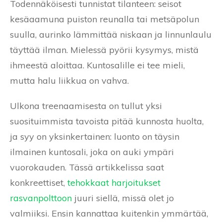
Todennäköisesti tunnistat tilanteen: seisot
kesäaamuna puiston reunalla tai metsäpolun
suulla, aurinko lämmittää niskaan ja linnunlaulu
täyttää ilman. Mielessä pyörii kysymys, mistä
ihmeestä aloittaa. Kuntosalille ei tee mieli,
mutta halu liikkua on vahva.
Ulkona treenaamisesta on tullut yksi
suosituimmista tavoista pitää kunnosta huolta,
ja syy on yksinkertainen: luonto on täysin
ilmainen kuntosali, joka on auki ympäri
vuorokauden. Tässä artikkelissa saat
konkreettiset,
tehokkaat harjoitukset
rasvanpolttoon
juuri siellä, missä olet jo
valmiiksi. Ensin kannattaa kuitenkin ymmärtää,