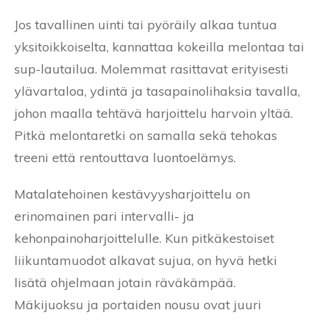
Jos tavallinen uinti tai pyöräily alkaa tuntua
yksitoikkoiselta, kannattaa kokeilla melontaa tai
sup-lautailua. Molemmat rasittavat erityisesti
ylävartaloa, ydintä ja tasapainolihaksia tavalla,
johon maalla tehtävä harjoittelu harvoin yltää.
Pitkä melontaretki on samalla sekä tehokas
treeni että rentouttava luontoelämys.
Matalatehoinen kestävyysharjoittelu on
erinomainen pari intervalli- ja
kehonpainoharjoittelulle. Kun pitkäkestoiset
liikuntamuodot alkavat sujua, on hyvä hetki
lisätä ohjelmaan jotain räväkämpää.
Mäkijuoksu ja portaiden nousu ovat juuri