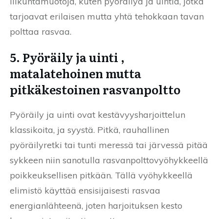
liikuntamuotoja, kuten pyöräilyä ja uintia, jotka
tarjoavat erilaisen mutta yhtä tehokkaan tavan
polttaa rasvaa.
5. Pyöräily ja uinti ,
matalatehoinen mutta
pitkäkestoinen rasvanpoltto
Pyöräily ja uinti ovat kestävyysharjoittelun
klassikoita, ja syystä. Pitkä, rauhallinen
pyöräilyretki tai tunti meressä tai järvessä pitää
sykkeen niin sanotulla rasvanpolttovyöhykkeellä
poikkeuksellisen pitkään. Tällä vyöhykkeellä
elimistö käyttää ensisijaisesti rasvaa
energianlähteenä, joten harjoituksen kesto