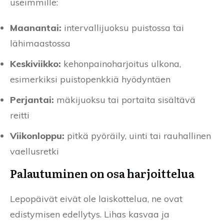
useimmille:
Maanantai:
intervallijuoksu puistossa tai
lähimaastossa
Keskiviikko:
kehonpainoharjoitus ulkona,
esimerkiksi puistopenkkiä hyödyntäen
Perjantai:
mäkijuoksu tai portaita sisältävä
reitti
Viikonloppu:
pitkä pyöräily, uinti tai rauhallinen
vaellusretki
Palautuminen on osa harjoittelua
Lepopäivät eivät ole laiskottelua, ne ovat
edistymisen edellytys. Lihas kasvaa ja