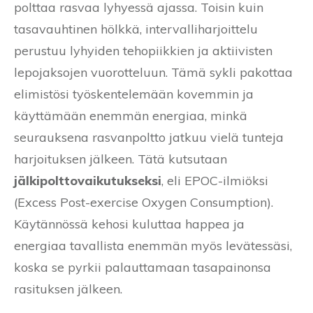
polttaa rasvaa lyhyessä ajassa. Toisin kuin
tasavauhtinen hölkkä, intervalliharjoittelu
perustuu lyhyiden tehopiikkien ja aktiivisten
lepojaksojen vuorotteluun. Tämä sykli pakottaa
elimistösi työskentelemään kovemmin ja
käyttämään enemmän energiaa, minkä
seurauksena rasvanpoltto jatkuu vielä tunteja
harjoituksen jälkeen. Tätä kutsutaan
jälkipolttovaikutukseksi
, eli EPOC-ilmiöksi
(Excess Post-exercise Oxygen Consumption).
Käytännössä kehosi kuluttaa happea ja
energiaa tavallista enemmän myös levätessäsi,
koska se pyrkii palauttamaan tasapainonsa
rasituksen jälkeen.