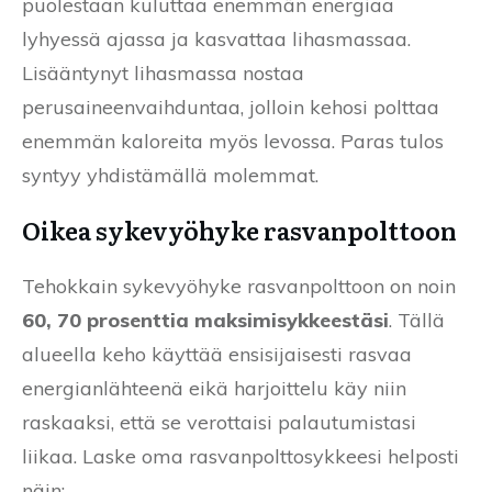
puolestaan kuluttaa enemmän energiaa
lyhyessä ajassa ja kasvattaa lihasmassaa.
Lisääntynyt lihasmassa nostaa
perusaineenvaihduntaa, jolloin kehosi polttaa
enemmän kaloreita myös levossa. Paras tulos
syntyy yhdistämällä molemmat.
Oikea sykevyöhyke rasvanpolttoon
Tehokkain sykevyöhyke rasvanpolttoon on noin
60, 70 prosenttia maksimisykkeestäsi
. Tällä
alueella keho käyttää ensisijaisesti rasvaa
energianlähteenä eikä harjoittelu käy niin
raskaaksi, että se verottaisi palautumistasi
liikaa. Laske oma rasvanpolttosykkeesi helposti
näin: