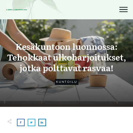
Kesäkuntoon luonnossa:
Tehokkaat ulkoharjoitukset,
jotka polttavat rasvaa!
KUNTOILU