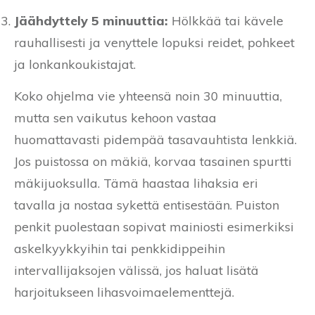
Jäähdyttely 5 minuuttia:
Hölkkää tai kävele
rauhallisesti ja venyttele lopuksi reidet, pohkeet
ja lonkankoukistajat.
Koko ohjelma vie yhteensä noin 30 minuuttia,
mutta sen vaikutus kehoon vastaa
huomattavasti pidempää tasavauhtista lenkkiä.
Jos puistossa on mäkiä, korvaa tasainen spurtti
mäkijuoksulla. Tämä haastaa lihaksia eri
tavalla ja nostaa sykettä entisestään. Puiston
penkit puolestaan sopivat mainiosti esimerkiksi
askelkyykkyihin tai penkkidippeihin
intervallijaksojen välissä, jos haluat lisätä
harjoitukseen lihasvoimaelementtejä.