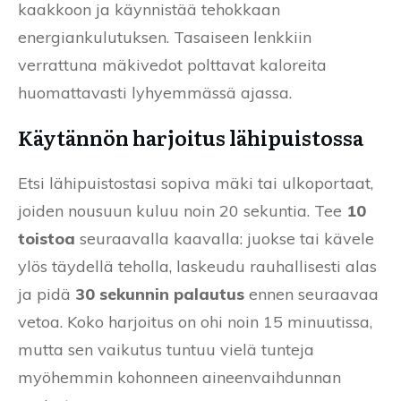
kaakkoon ja käynnistää tehokkaan
energiankulutuksen. Tasaiseen lenkkiin
verrattuna mäkivedot polttavat kaloreita
huomattavasti lyhyemmässä ajassa.
Käytännön harjoitus lähipuistossa
Etsi lähipuistostasi sopiva mäki tai ulkoportaat,
joiden nousuun kuluu noin 20 sekuntia. Tee
10
toistoa
seuraavalla kaavalla: juokse tai kävele
ylös täydellä teholla, laskeudu rauhallisesti alas
ja pidä
30 sekunnin palautus
ennen seuraavaa
vetoa. Koko harjoitus on ohi noin 15 minuutissa,
mutta sen vaikutus tuntuu vielä tunteja
myöhemmin kohonneen aineenvaihdunnan