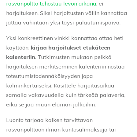
rasvanpoltto tehostuu levon aikana
, ei
harjoituksen. Siksi harjoitusten väliin kannattaa
jättää vähintään yksi täysi palautumispäivä.
Yksi konkreettinen vinkki kannattaa ottaa heti
käyttöön:
kirjaa harjoitukset etukäteen
kalenteriin
. Tutkimusten mukaan pelkkä
harjoituksen merkitseminen kalenteriin nostaa
toteutumistodennäköisyyden jopa
kolminkertaiseksi. Käsittele harjoitusaikaa
samalla vakavuudella kuin tärkeää palaveria,
eikä se jää muun elämän jalkoihin.
Luonto tarjoaa kaiken tarvittavan
rasvanpolttoon ilman kuntosalimaksuja tai