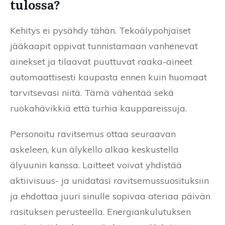
tulossa?
Kehitys ei pysähdy tähän. Tekoälypohjaiset
jääkaapit oppivat tunnistamaan vanhenevat
ainekset ja tilaavat puuttuvat raaka-aineet
automaattisesti kaupasta ennen kuin huomaat
tarvitsevasi niitä. Tämä vähentää sekä
ruokahävikkiä että turhia kauppareissuja.
Personoitu ravitsemus ottaa seuraavan
askeleen, kun älykello alkaa keskustella
älyuunin kanssa. Laitteet voivat yhdistää
aktiivisuus- ja unidatasi ravitsemussuosituksiin
ja ehdottaa juuri sinulle sopivaa ateriaa päivän
rasituksen perusteella. Energiankulutuksen