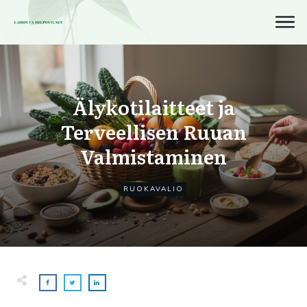
Älykotilaitteet ja
Terveellisen Ruuan
Valmistaminen
RUOKAVALIO