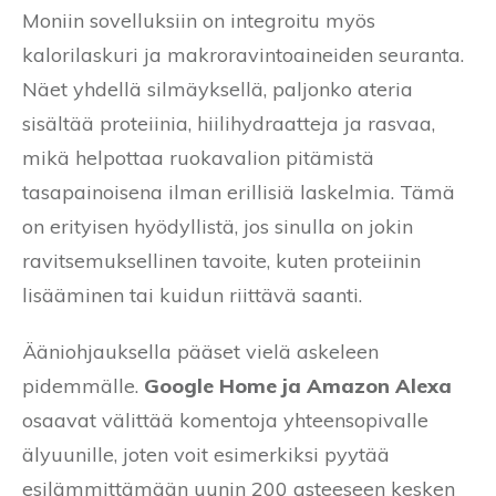
Moniin sovelluksiin on integroitu myös
kalorilaskuri ja makroravintoaineiden seuranta.
Näet yhdellä silmäyksellä, paljonko ateria
sisältää proteiinia, hiilihydraatteja ja rasvaa,
mikä helpottaa ruokavalion pitämistä
tasapainoisena ilman erillisiä laskelmia. Tämä
on erityisen hyödyllistä, jos sinulla on jokin
ravitsemuksellinen tavoite, kuten proteiinin
lisääminen tai kuidun riittävä saanti.
Ääniohjauksella pääset vielä askeleen
pidemmälle.
Google Home ja Amazon Alexa
osaavat välittää komentoja yhteensopivalle
älyuunille, joten voit esimerkiksi pyytää
esilämmittämään uunin 200 asteeseen kesken