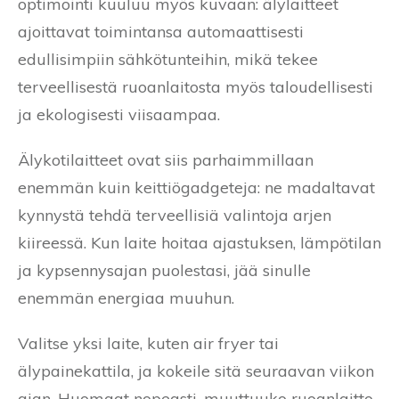
optimointi kuuluu myös kuvaan: älylaitteet
ajoittavat toimintansa automaattisesti
edullisimpiin sähkötunteihin, mikä tekee
terveellisestä ruoanlaitosta myös taloudellisesti
ja ekologisesti viisaampaa.
Älykotilaitteet ovat siis parhaimmillaan
enemmän kuin keittiögadgeteja: ne madaltavat
kynnystä tehdä terveellisiä valintoja arjen
kiireessä. Kun laite hoitaa ajastuksen, lämpötilan
ja kypsennysajan puolestasi, jää sinulle
enemmän energiaa muuhun.
Valitse yksi laite, kuten air fryer tai
älypainekattila, ja kokeile sitä seuraavan viikon
ajan. Huomaat nopeasti, muuttuuko ruoanlaitto