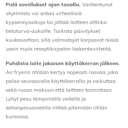
Pidä sovellukset ajan tasalla.
Vanhentunut
ohjelmisto voi antaa virheellisiä
kypsennysaikoja tai jättää laitteen alttiiksi
tietoturva-aukoille. Tarkista päivitykset
kuukausittain, sillä valmistajat korjaavat niissä
usein myös reseptikirjaston laskentavirheitä.
Puhdista laite jokaisen käyttökerran jälkeen.
Air fryerin ritilään kertyy nopeasti rasvaa, joka
palaa seuraavalla käyttökerralla ja vaikuttaa
sekä ruoan makuun että laitteen toimintaan.
Lyhyt pesu lämpimällä vedellä ja
astianpesuaineella riittää pitämään ritilän
kunnossa.