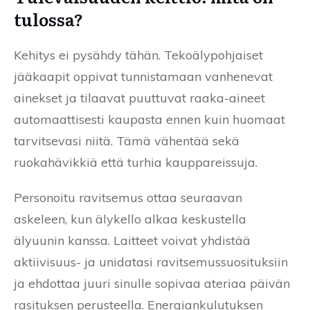
tulossa?
Kehitys ei pysähdy tähän. Tekoälypohjaiset
jääkaapit oppivat tunnistamaan vanhenevat
ainekset ja tilaavat puuttuvat raaka-aineet
automaattisesti kaupasta ennen kuin huomaat
tarvitsevasi niitä. Tämä vähentää sekä
ruokahävikkiä että turhia kauppareissuja.
Personoitu ravitsemus ottaa seuraavan
askeleen, kun älykello alkaa keskustella
älyuunin kanssa. Laitteet voivat yhdistää
aktiivisuus- ja unidatasi ravitsemussuosituksiin
ja ehdottaa juuri sinulle sopivaa ateriaa päivän
rasituksen perusteella. Energiankulutuksen