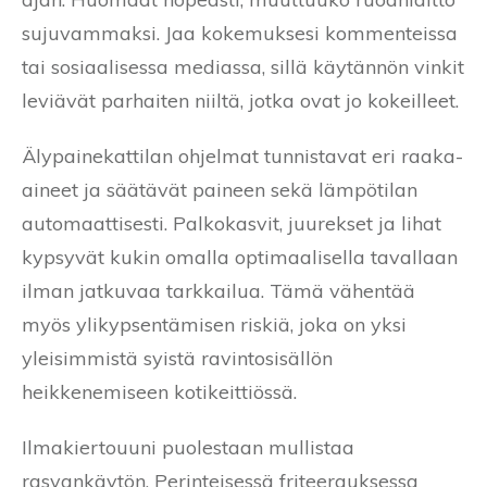
sujuvammaksi. Jaa kokemuksesi kommenteissa
tai sosiaalisessa mediassa, sillä käytännön vinkit
leviävät parhaiten niiltä, jotka ovat jo kokeilleet.
Älypainekattilan ohjelmat tunnistavat eri raaka-
aineet ja säätävät paineen sekä lämpötilan
automaattisesti. Palkokasvit, juurekset ja lihat
kypsyvät kukin omalla optimaalisella tavallaan
ilman jatkuvaa tarkkailua. Tämä vähentää
myös ylikypsentämisen riskiä, joka on yksi
yleisimmistä syistä ravintosisällön
heikkenemiseen kotikeittiössä.
Ilmakiertouuni puolestaan mullistaa
rasvankäytön. Perinteisessä friteerauksessa