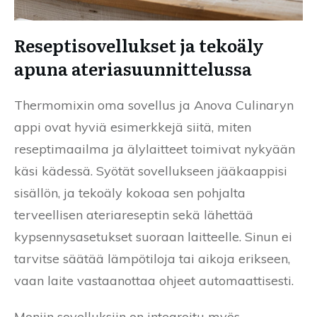
Reseptisovellukset ja tekoäly
apuna ateriasuunnittelussa
Thermomixin oma sovellus ja Anova Culinaryn
appi ovat hyviä esimerkkejä siitä, miten
reseptimaailma ja älylaitteet toimivat nykyään
käsi kädessä. Syötät sovellukseen jääkaappisi
sisällön, ja tekoäly kokoaa sen pohjalta
terveellisen ateriareseptin sekä lähettää
kypsennysasetukset suoraan laitteelle. Sinun ei
tarvitse säätää lämpötiloja tai aikoja erikseen,
vaan laite vastaanottaa ohjeet automaattisesti.
Moniin sovelluksiin on integroitu myös