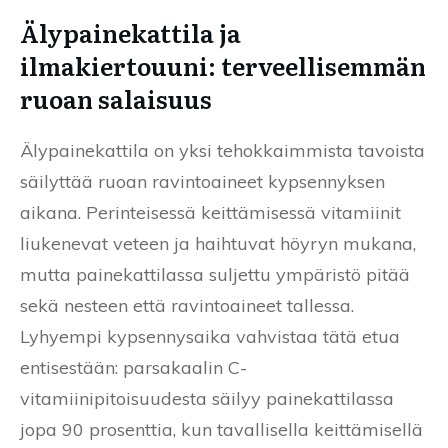
Älypainekattila ja
ilmakiertouuni: terveellisemmän
ruoan salaisuus
Älypainekattila on yksi tehokkaimmista tavoista
säilyttää ruoan ravintoaineet kypsennyksen
aikana. Perinteisessä keittämisessä vitamiinit
liukenevat veteen ja haihtuvat höyryn mukana,
mutta painekattilassa suljettu ympäristö pitää
sekä nesteen että ravintoaineet tallessa.
Lyhyempi kypsennysaika vahvistaa tätä etua
entisestään: parsakaalin C-
vitamiinipitoisuudesta säilyy painekattilassa
jopa 90 prosenttia, kun tavallisella keittämisellä