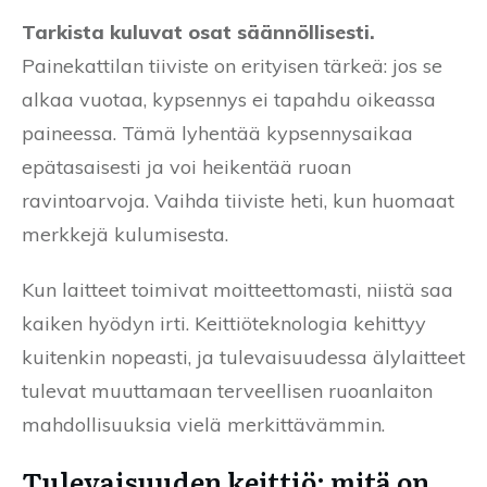
Tarkista kuluvat osat säännöllisesti.
Painekattilan tiiviste on erityisen tärkeä: jos se
alkaa vuotaa, kypsennys ei tapahdu oikeassa
paineessa. Tämä lyhentää kypsennysaikaa
epätasaisesti ja voi heikentää ruoan
ravintoarvoja. Vaihda tiiviste heti, kun huomaat
merkkejä kulumisesta.
Kun laitteet toimivat moitteettomasti, niistä saa
kaiken hyödyn irti. Keittiöteknologia kehittyy
kuitenkin nopeasti, ja tulevaisuudessa älylaitteet
tulevat muuttamaan terveellisen ruoanlaiton
mahdollisuuksia vielä merkittävämmin.
Tulevaisuuden keittiö: mitä on