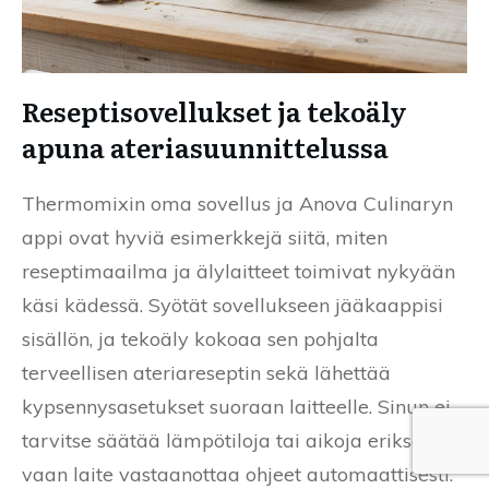
Reseptisovellukset ja tekoäly
apuna ateriasuunnittelussa
Thermomixin oma sovellus ja Anova Culinaryn
appi ovat hyviä esimerkkejä siitä, miten
reseptimaailma ja älylaitteet toimivat nykyään
käsi kädessä. Syötät sovellukseen jääkaappisi
sisällön, ja tekoäly kokoaa sen pohjalta
terveellisen ateriareseptin sekä lähettää
kypsennysasetukset suoraan laitteelle. Sinun ei
tarvitse säätää lämpötiloja tai aikoja erikseen,
vaan laite vastaanottaa ohjeet automaattisesti.