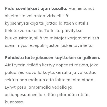
Pidä sovellukset ajan tasalla.
Vanhentunut
ohjelmisto voi antaa virheellisiä
kypsennysaikoja tai jättää laitteen alttiiksi
tietoturva-aukoille. Tarkista päivitykset
kuukausittain, sillä valmistajat korjaavat niissä
usein myös reseptikirjaston laskentavirheitä.
Puhdista laite jokaisen käyttökerran jälkeen.
Air fryerin ritilään kertyy nopeasti rasvaa, joka
palaa seuraavalla käyttökerralla ja vaikuttaa
sekä ruoan makuun että laitteen toimintaan.
Lyhyt pesu lämpimällä vedellä ja
astianpesuaineella riittää pitämään ritilän
kunnossa.