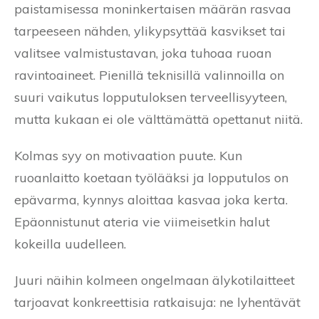
paistamisessa moninkertaisen määrän rasvaa
tarpeeseen nähden, ylikypsyttää kasvikset tai
valitsee valmistustavan, joka tuhoaa ruoan
ravintoaineet. Pienillä teknisillä valinnoilla on
suuri vaikutus lopputuloksen terveellisyyteen,
mutta kukaan ei ole välttämättä opettanut niitä.
Kolmas syy on motivaation puute. Kun
ruoanlaitto koetaan työlääksi ja lopputulos on
epävarma, kynnys aloittaa kasvaa joka kerta.
Epäonnistunut ateria vie viimeisetkin halut
kokeilla uudelleen.
Juuri näihin kolmeen ongelmaan älykotilaitteet
tarjoavat konkreettisia ratkaisuja: ne lyhentävät