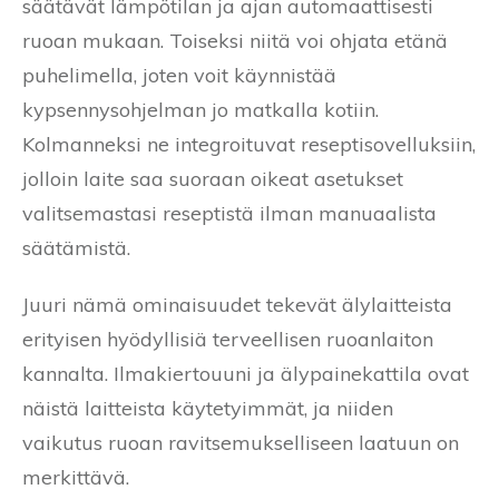
säätävät lämpötilan ja ajan automaattisesti
ruoan mukaan. Toiseksi niitä voi ohjata etänä
puhelimella, joten voit käynnistää
kypsennysohjelman jo matkalla kotiin.
Kolmanneksi ne integroituvat reseptisovelluksiin,
jolloin laite saa suoraan oikeat asetukset
valitsemastasi reseptistä ilman manuaalista
säätämistä.
Juuri nämä ominaisuudet tekevät älylaitteista
erityisen hyödyllisiä terveellisen ruoanlaiton
kannalta. Ilmakiertouuni ja älypainekattila ovat
näistä laitteista käytetyimmät, ja niiden
vaikutus ruoan ravitsemukselliseen laatuun on
merkittävä.