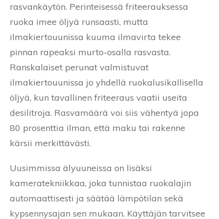
rasvankäytön. Perinteisessä friteerauksessa
ruoka imee öljyä runsaasti, mutta
ilmakiertouunissa kuuma ilmavirta tekee
pinnan rapeaksi murto-osalla rasvasta.
Ranskalaiset perunat valmistuvat
ilmakiertouunissa jo yhdellä ruokalusikallisella
öljyä, kun tavallinen friteeraus vaatii useita
desilitroja. Rasvamäärä voi siis vähentyä jopa
80 prosenttia ilman, että maku tai rakenne
kärsii merkittävästi.
Uusimmissa älyuuneissa on lisäksi
kameratekniikkaa, joka tunnistaa ruokalajin
automaattisesti ja säätää lämpötilan sekä
kypsennysajan sen mukaan. Käyttäjän tarvitsee