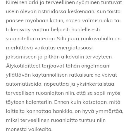
Kiireinen arki ja terveellinen syöminen tuntuvat
usein olevan ristiriidassa keskenään. Kun töistä
pääsee myöhään kotiin, nopea valmisruoka tai
takeaway voittaa helposti huolellisesti
suunnitellun aterian. Silti juuri ruokavaliolla on
merkittävä vaikutus energiatasoosi,
jaksamiseen ja pitkän aikavälin terveyteen.
Älykotilaitteet tarjoavat tähän ongelmaan
yllättävän käytännöllisen ratkaisun: ne voivat
automatisoida, nopeuttaa ja yksinkertaistaa
terveellisen ruoanlaiton niin, että se sopii myös
täyteen kalenteriin. Ennen kuin katsotaan, mitä
laitteita kannattaa hankkia, on hyvä ymmärtää,
miksi terveellinen ruoanlaitto tuntuu niin
monesta vaikealta.