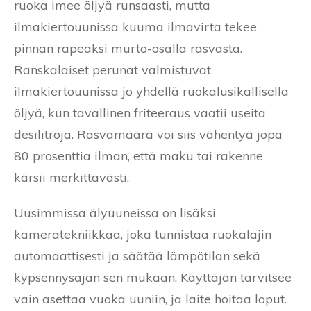
ruoka imee öljyä runsaasti, mutta
ilmakiertouunissa kuuma ilmavirta tekee
pinnan rapeaksi murto-osalla rasvasta.
Ranskalaiset perunat valmistuvat
ilmakiertouunissa jo yhdellä ruokalusikallisella
öljyä, kun tavallinen friteeraus vaatii useita
desilitroja. Rasvamäärä voi siis vähentyä jopa
80 prosenttia ilman, että maku tai rakenne
kärsii merkittävästi.
Uusimmissa älyuuneissa on lisäksi
kameratekniikkaa, joka tunnistaa ruokalajin
automaattisesti ja säätää lämpötilan sekä
kypsennysajan sen mukaan. Käyttäjän tarvitsee
vain asettaa vuoka uuniin, ja laite hoitaa loput.