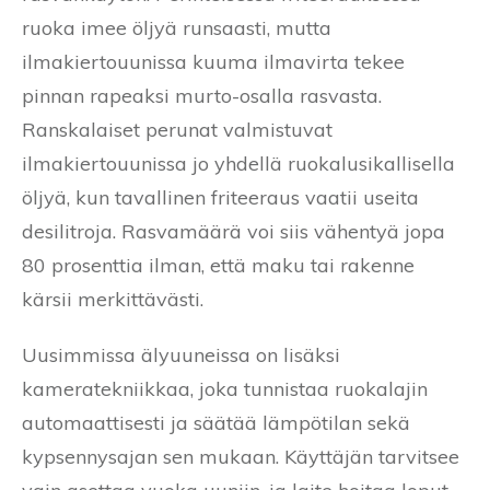
ruoka imee öljyä runsaasti, mutta
ilmakiertouunissa kuuma ilmavirta tekee
pinnan rapeaksi murto-osalla rasvasta.
Ranskalaiset perunat valmistuvat
ilmakiertouunissa jo yhdellä ruokalusikallisella
öljyä, kun tavallinen friteeraus vaatii useita
desilitroja. Rasvamäärä voi siis vähentyä jopa
80 prosenttia ilman, että maku tai rakenne
kärsii merkittävästi.
Uusimmissa älyuuneissa on lisäksi
kameratekniikkaa, joka tunnistaa ruokalajin
automaattisesti ja säätää lämpötilan sekä
kypsennysajan sen mukaan. Käyttäjän tarvitsee