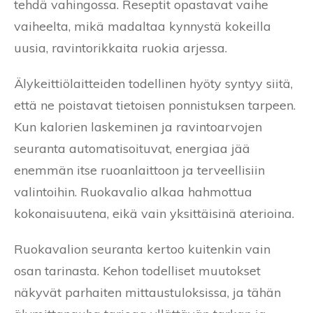
tehdä vahingossa. Reseptit opastavat vaihe
vaiheelta, mikä madaltaa kynnystä kokeilla
uusia, ravintorikkaita ruokia arjessa.
Älykeittiölaitteiden todellinen hyöty syntyy siitä,
että ne poistavat tietoisen ponnistuksen tarpeen.
Kun kalorien laskeminen ja ravintoarvojen
seuranta automatisoituvat, energiaa jää
enemmän itse ruoanlaittoon ja terveellisiin
valintoihin. Ruokavalio alkaa hahmottua
kokonaisuutena, eikä vain yksittäisinä aterioina.
Ruokavalion seuranta kertoo kuitenkin vain
osan tarinasta. Kehon todelliset muutokset
näkyvät parhaiten mittaustuloksissa, ja tähän