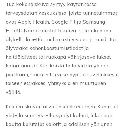
Tuo kokonaiskuva syntyy käytännössä
terveysdatan keskuksissa, joista tunnetuimmat
ovat Apple Health, Google Fit ja Samsung
Health. Nämä alustat toimivat solmukohtina:
älykello lähettää niihin aktiivisuus- ja unidatan,
älyvaaka kehonkoostumustiedot ja
keittiölaitteet tai ruokapäiväkirjasovellukset
kalorimäärät. Kun kaikki tieto virtaa yhteen
paikkaan, sinun ei tarvitse hyppiä sovelluksesta
toiseen etsiäksesi yhteyksiä eri muuttujien
välillä.
Kokonaiskuvan arvo on konkreettinen. Kun näet
yhdellä silmäyksellä syödyt kalorit, liikunnan
kautta kulutetut kalorit ja edellisen yön unen