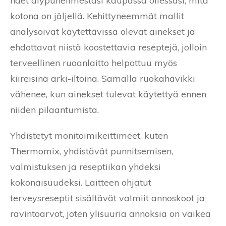
näet älypuhelimestasi kaupassa ollessasi, mitä
kotona on jäljellä. Kehittyneemmät mallit
analysoivat käytettävissä olevat ainekset ja
ehdottavat niistä koostettavia reseptejä, jolloin
terveellinen ruoanlaitto helpottuu myös
kiireisinä arki-iltoina. Samalla ruokahävikki
vähenee, kun ainekset tulevat käytettyä ennen
niiden pilaantumista.
Yhdistetyt monitoimikeittimeet, kuten
Thermomix, yhdistävät punnitsemisen,
valmistuksen ja reseptiikan yhdeksi
kokonaisuudeksi. Laitteen ohjatut
terveysreseptit sisältävät valmiit annoskoot ja
ravintoarvot, joten ylisuuria annoksia on vaikea