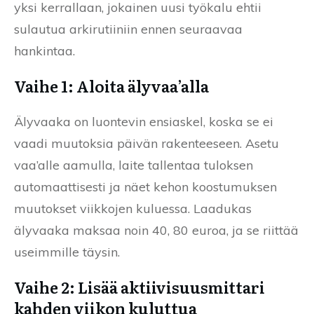
yksi kerrallaan, jokainen uusi työkalu ehtii
sulautua arkirutiiniin ennen seuraavaa
hankintaa.
Vaihe 1: Aloita älyvaa’alla
Älyvaaka on luontevin ensiaskel, koska se ei
vaadi muutoksia päivän rakenteeseen. Asetu
vaa’alle aamulla, laite tallentaa tuloksen
automaattisesti ja näet kehon koostumuksen
muutokset viikkojen kuluessa. Laadukas
älyvaaka maksaa noin 40, 80 euroa, ja se riittää
useimmille täysin.
Vaihe 2: Lisää aktiivisuusmittari
kahden viikon kuluttua