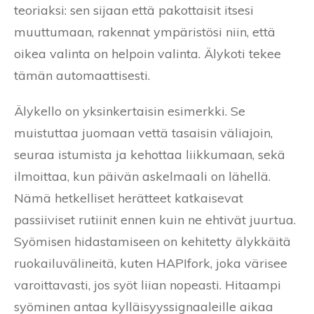
teoriaksi: sen sijaan että pakottaisit itsesi
muuttumaan, rakennat ympäristösi niin, että
oikea valinta on helpoin valinta. Älykoti tekee
tämän automaattisesti.
Älykello on yksinkertaisin esimerkki. Se
muistuttaa juomaan vettä tasaisin väliajoin,
seuraa istumista ja kehottaa liikkumaan, sekä
ilmoittaa, kun päivän askelmaali on lähellä.
Nämä hetkelliset herätteet katkaisevat
passiiviset rutiinit ennen kuin ne ehtivät juurtua.
Syömisen hidastamiseen on kehitetty älykkäitä
ruokailuvälineitä, kuten HAPIfork, joka värisee
varoittavasti, jos syöt liian nopeasti. Hitaampi
syöminen antaa kylläisyyssignaaleille aikaa