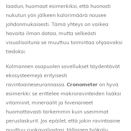
laadun, huomaat esimerkiksi, että huonosti
nukutun yön jälkeen kalorimäärä nousee
johdonmukaisesti. Tämä yhteys on vaikea
havaita ilman dataa, mutta selkeästi
visualisoituna se muuttuu toimintaa ohjaavaksi
tiedoksi.
Kolmannen osapuolen sovellukset täydentävät
ekosysteemejä erityisesti
ravintoaineseurannassa.
Cronometer
on hyvä
esimerkki: se erittelee makroravinteiden lisäksi
vitamiinit, mineraalit ja hivenaineet
huomattavasti tarkemmin kuin useimmat
peruslaskurit. Jos epäilet, että jokin ravintoaine
puuttuu ruokavaliostasi, tällainen työkalu