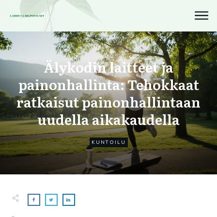
Älykodin laitteet ja
painonhallinta: Tehokkaat
ratkaisut painonhallintaan
uudella aikakaudella
KUNTOILU