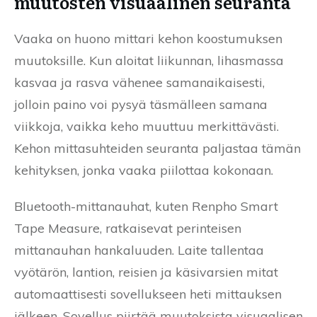
muutosten visuaalinen seuranta
Vaaka on huono mittari kehon koostumuksen
muutoksille. Kun aloitat liikunnan, lihasmassa
kasvaa ja rasva vähenee samanaikaisesti,
jolloin paino voi pysyä täsmälleen samana
viikkoja, vaikka keho muuttuu merkittävästi.
Kehon mittasuhteiden seuranta paljastaa tämän
kehityksen, jonka vaaka piilottaa kokonaan.
Bluetooth-mittanauhat, kuten Renpho Smart
Tape Measure, ratkaisevat perinteisen
mittanauhan hankaluuden. Laite tallentaa
vyötärön, lantion, reisien ja käsivarsien mitat
automaattisesti sovellukseen heti mittauksen
jälkeen. Sovellus piirtää muutoksista visuaalisen