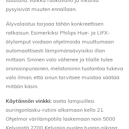
taustalla, vaikka ruokavalio ja liikunta
pysyisivät muuten ennallaan.
Älyvalaistus tarjoaa tähän konkreettisen
ratkaisun. Esimerkiksi Philips Hue- ja LIFX-
älylamput voidaan ohjelmoida muuttumaan
automaattisesti lämpimänsävyisiksi illan
mittaan. Sininen valo vähenee ja tilalle tulee
oranssinpunainen, melatoniinin tuotantoa tukeva
valo ilman, että sinun tarvitsee muistaa säätää
mitään käsin.
Käytännön vinkki:
aseta lampuillesi
auringonlasku-rutiini alkamaan kello 21.
Ohjelmoi värilämpötila laskemaan noin 5000
Kelvinistä 2700 Kelviniin puolen tunnin aikana.