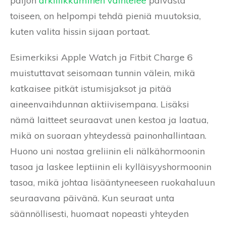
paljon
arkiliikkuminen vaihtelee
päivästä
toiseen, on helpompi tehdä pieniä muutoksia,
kuten valita hissin sijaan portaat.
Esimerkiksi Apple Watch ja Fitbit Charge 6
muistuttavat seisomaan tunnin välein, mikä
katkaisee pitkät istumisjaksot ja pitää
aineenvaihdunnan aktiivisempana. Lisäksi
nämä laitteet seuraavat unen kestoa ja laatua,
mikä on suoraan yhteydessä painonhallintaan.
Huono uni nostaa greliinin eli nälkähormoonin
tasoa ja laskee leptiinin eli kylläisyyshormoonin
tasoa, mikä johtaa lisääntyneeseen ruokahaluun
seuraavana päivänä. Kun seuraat unta
säännöllisesti, huomaat nopeasti yhteyden