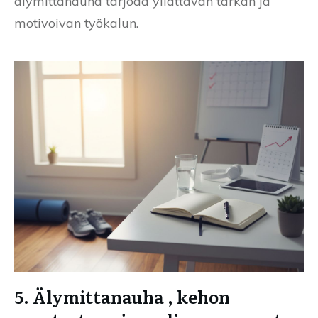
älymittanauha tarjoaa yllättävän tarkan ja
motivoivan työkalun.
5. Älymittanauha , kehon