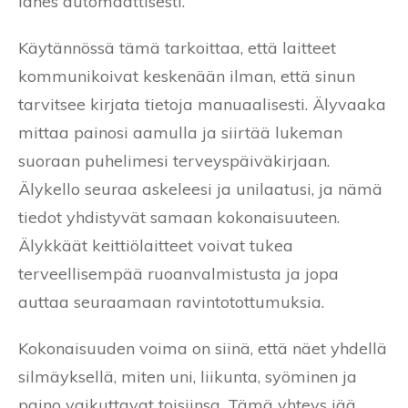
lähes automaattisesti.
Käytännössä tämä tarkoittaa, että laitteet
kommunikoivat keskenään ilman, että sinun
tarvitsee kirjata tietoja manuaalisesti. Älyvaaka
mittaa painosi aamulla ja siirtää lukeman
suoraan puhelimesi terveyspäiväkirjaan.
Älykello seuraa askeleesi ja unilaatusi, ja nämä
tiedot yhdistyvät samaan kokonaisuuteen.
Älykkäät keittiölaitteet voivat tukea
terveellisempää ruoanvalmistusta ja jopa
auttaa seuraamaan ravintotottumuksia.
Kokonaisuuden voima on siinä, että näet yhdellä
silmäyksellä, miten uni, liikunta, syöminen ja
paino vaikuttavat toisiinsa. Tämä yhteys jää