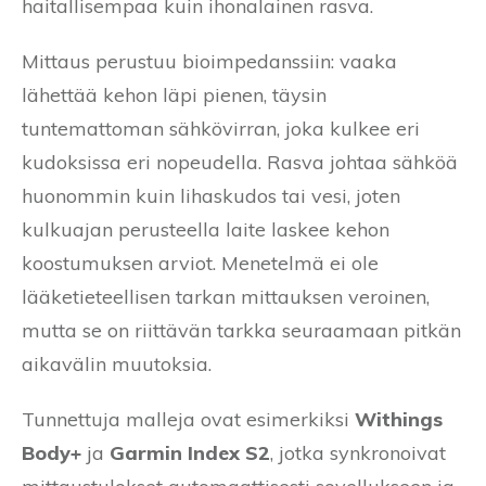
haitallisempaa kuin ihonalainen rasva.
Mittaus perustuu bioimpedanssiin: vaaka
lähettää kehon läpi pienen, täysin
tuntemattoman sähkövirran, joka kulkee eri
kudoksissa eri nopeudella. Rasva johtaa sähköä
huonommin kuin lihaskudos tai vesi, joten
kulkuajan perusteella laite laskee kehon
koostumuksen arviot. Menetelmä ei ole
lääketieteellisen tarkan mittauksen veroinen,
mutta se on riittävän tarkka seuraamaan pitkän
aikavälin muutoksia.
Tunnettuja malleja ovat esimerkiksi
Withings
Body+
ja
Garmin Index S2
, jotka synkronoivat