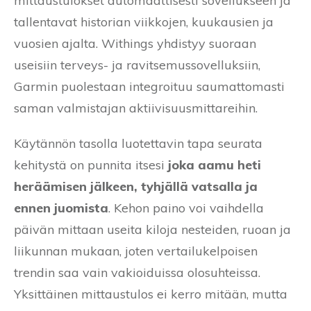
mittaustulokset automaattisesti sovellukseen ja
tallentavat historian viikkojen, kuukausien ja
vuosien ajalta. Withings yhdistyy suoraan
useisiin terveys- ja ravitsemussovelluksiin,
Garmin puolestaan integroituu saumattomasti
saman valmistajan aktiivisuusmittareihin.
Käytännön tasolla luotettavin tapa seurata
kehitystä on punnita itsesi
joka aamu heti
heräämisen jälkeen, tyhjällä vatsalla ja
ennen juomista
. Kehon paino voi vaihdella
päivän mittaan useita kiloja nesteiden, ruoan ja
liikunnan mukaan, joten vertailukelpoisen
trendin saa vain vakioiduissa olosuhteissa.
Yksittäinen mittaustulos ei kerro mitään, mutta