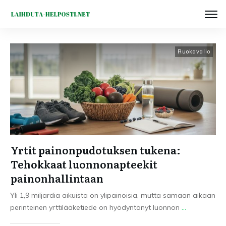
Ruokavalio
Yrtit painonpudotuksen tukena:
Tehokkaat luonnonapteekit
painonhallintaan
Yli 1,9 miljardia aikuista on ylipainoisia, mutta samaan aikaan
perinteinen yrttilääketiede on hyödyntänyt luonnon
...