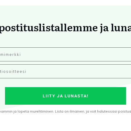
 postituslistallemme ja lun
LIITY JA LUNASTA!
min ja lopeta murehtiminen. Lista on ilmainen, ja voit halutessasi poistua s