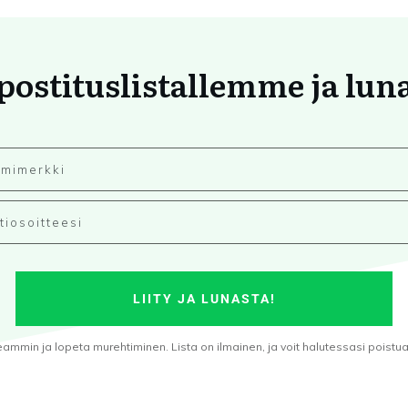
 postituslistallemme ja lun
LIITY JA LUNASTA!
min ja lopeta murehtiminen. Lista on ilmainen, ja voit halutessasi poistua s