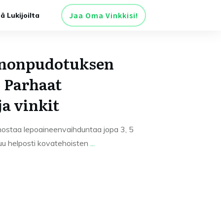
Jaa Oma Vinkkisi!
tä Lukijoilta
inonpudotuksen
: Parhaat
ja vinkit
nostaa lepoaineenvaihduntaa jopa 3, 5
uu helposti kovatehoisten
...