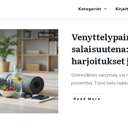
Kategoriat
Kirjei
Venyttelypa
Kuntoilu
salaisuutena
harjoitukset 
Säännöllinen venyttely voi 
prosenttia. Tämä tieto hukk
Read More