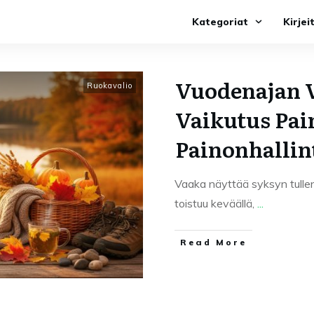
Kategoriat
Kirjei
Vuodenajan 
Ruokavalio
Vaikutus Pai
Painonhallin
Vaaka näyttää syksyn tullen 
toistuu keväällä,
...
Read More