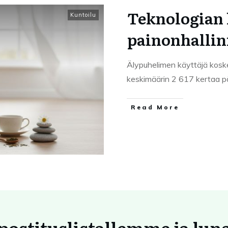
Teknologian 
Kuntoilu
painonhallin
Älypuhelimen käyttäjä kosk
keskimäärin 2 617 kertaa p
Read More
 postituslistallemme ja lun