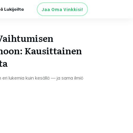
Jaa Oma Vinkkisi!
tä Lukijoilta
Vaihtumisen
noon: Kausittainen
ta
eri lukemia kuin kesällä — ja sama ilmiö