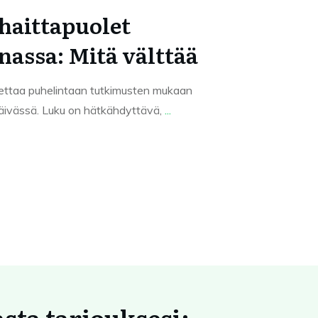
haittapuolet
nassa: Mitä välttää
ettaa puhelintaan tutkimusten mukaan
äivässä. Luku on hätkähdyttävä,
...
asta tarjouksesi: