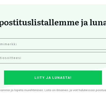
 postituslistallemme ja lun
LIITY JA LUNASTA!
min ja lopeta murehtiminen. Lista on ilmainen, ja voit halutessasi poistua s