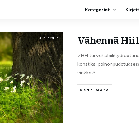
Kategoriat
Kirjei
Vähennä Hiil
Ruokavalio
VHH tai vähähiilihydraattin
konstiksi painonpudotuksess
vinkkejä
...
Read More