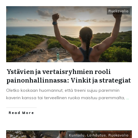
Ruokavalio
Ystävien ja vertaisryhmien rooli
painonhallinnassa: Vinkit ja strategiat
Oletko koskaan huomannut, että treeni sujuu paremmin
kaverin kanssa tai terveellinen ruoka maistuu paremmalta,
...
Read More
Kuntoilu
,
Laihdutus
,
Ruokavalio