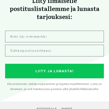
Liity ilmaiselle
postituslistallemme ja lunasta
tarjouksesi:
LIITY JA LUNASTA!
Elä enemmän, laihdu nopeammin ja lopeta murehtiminen. Lista on
ilmainen, ja voit halutessasi poistua siltä yhdellä klikkauksella.
KOTISIVULLE
EHDOT