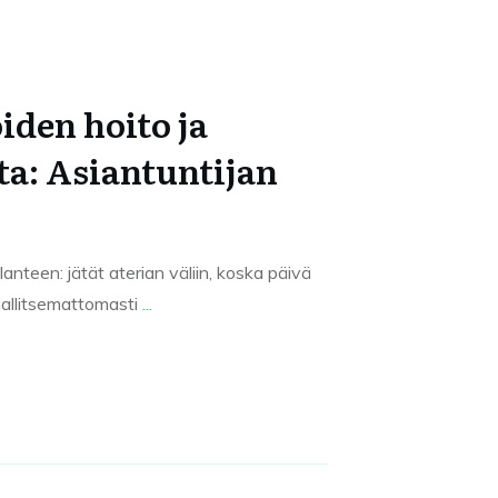
iden hoito ja
ta: Asiantuntijan
anteen: jätät aterian väliin, koska päivä
a hallitsemattomasti
...