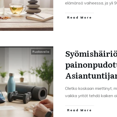
elämänsä vaiheessa, ja yli 
Read More
Syömishäiriö
Ruokavalio
painonpudot
Asiantuntij
Oletko koskaan miettinyt, mi
vaikka yrität tehdä kaiken o
Read More