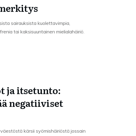
merkitys
sista sairauksista kuolettavimpia,
renia tai kaksisuuntainen mielialahäiriö.
 ja itsetunto:
ä negatiiviset
väestöstä kärsii syömishäiriöstä jossain