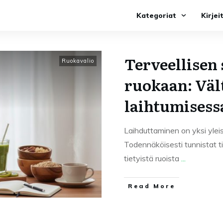
Kategoriat
Kirjei
Terveellisen
Ruokavalio
ruokaan: Väl
laihtumisess
Laihduttaminen on yksi yleis
Todennäköisesti tunnistat til
tietyistä ruoista
...
Read More