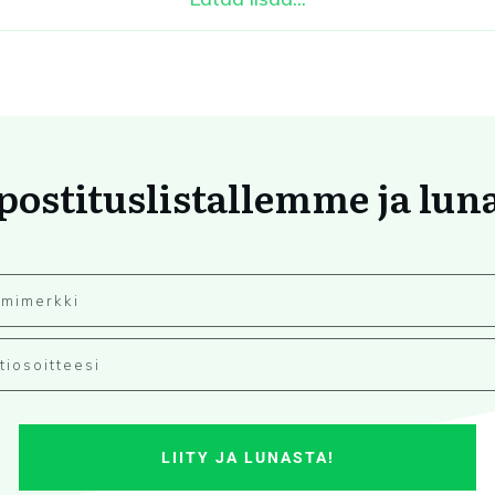
 postituslistallemme ja lun
LIITY JA LUNASTA!