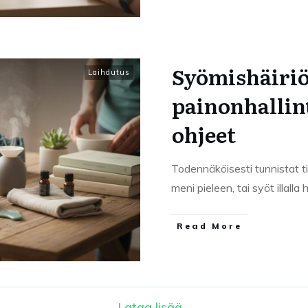
Syömishäiriö
Laihdutus
painonhallin
ohjeet
Todennäköisesti tunnistat til
meni pieleen, tai syöt illall
Read More
Lataa lisää...