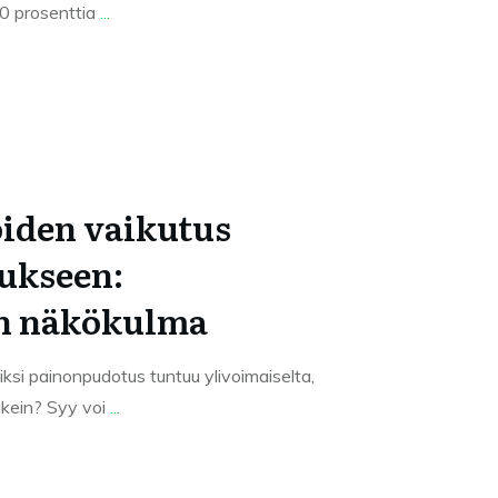
90 prosenttia
...
iden vaikutus
ukseen:
an näkökulma
ksi painonpudotus tuntuu ylivoimaiselta,
ikein? Syy voi
...