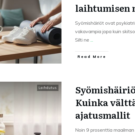
laihtumisen 
Syömishäiriöt ovat psykiatri
vakavampia jopa kuin skitsof
Silti ne
...
Read More
Syömishäiriöt
Laihdutus
Kuinka välttä
ajatusmallit
Noin 9 prosenttia maailman 