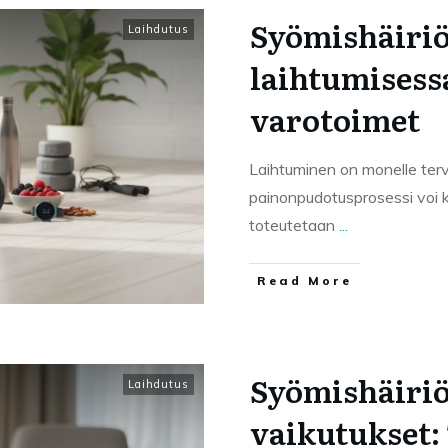
Syömishäiriö
Laihdutus
laihtumisess
varotoimet
Laihtuminen on monelle terv
painonpudotusprosessi voi 
toteutetaan
...
Read More
Syömishäiriö
Laihdutus
vaikutukset: