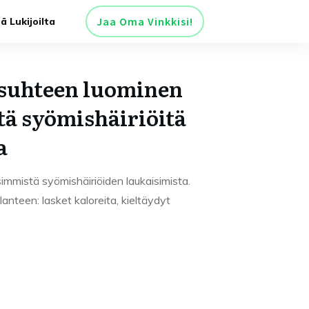
Jaa Oma Vinkkisi!
tä Lukijoilta
 suhteen luominen
tä syömishäiriöitä
a
immistä syömishäiriöiden laukaisimista.
anteen: lasket kaloreita, kieltäydyt