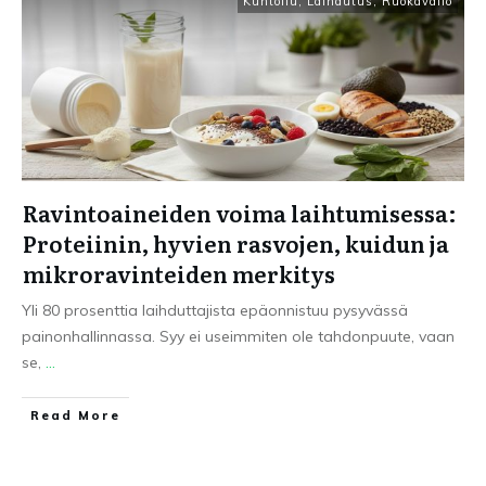
Kuntoilu
,
Laihdutus
,
Ruokavalio
Ravintoaineiden voima laihtumisessa:
Proteiinin, hyvien rasvojen, kuidun ja
mikroravinteiden merkitys
Yli 80 prosenttia laihduttajista epäonnistuu pysyvässä
painonhallinnassa. Syy ei useimmiten ole tahdonpuute, vaan
se,
...
Read More