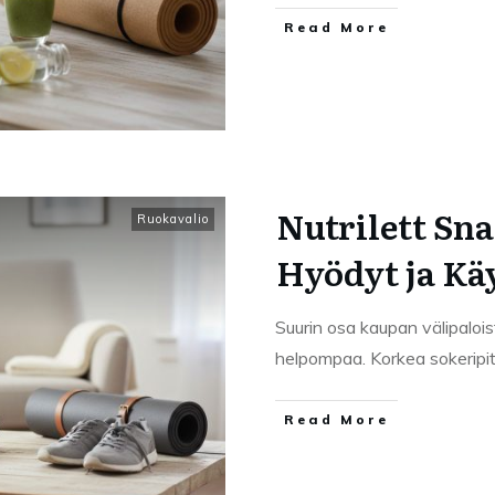
Read More
Nutrilett Sna
Ruokavalio
Hyödyt ja Kä
Suurin osa kaupan välipaloi
helpompaa. Korkea sokeripi
Read More