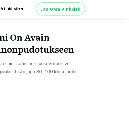
Jaa Oma Vinkkisi!
tä Lukijoilta
ini On Avain
ainonpudotukseen
oteiinin lisääminen ruokavalioon voi
iankulutusta jopa 80–100 kilokalorilla –
...