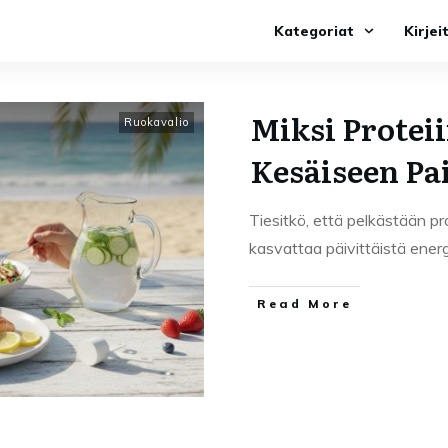
Kategoriat
Kirjei
Miksi Protei
Ruokavalio
Kesäiseen P
Tiesitkö, että pelkästään pr
kasvattaa päivittäistä energ
Read More