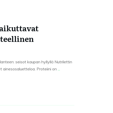
Vaikuttavat
teellinen
anteen: seisot kaupan hyllyllä Nutrilettin
t ainesosaluetteloa. Proteiini on
...