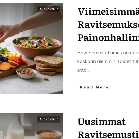
Viimeisimmä
Ruokavalio
Ravitsemukse
Painonhallin
Ravitsemustutkimus on ede
koskaan aiemmin. Uudet tut
että
...
Read More
Uusimmat
Ruokavalio
Ravitsemusti