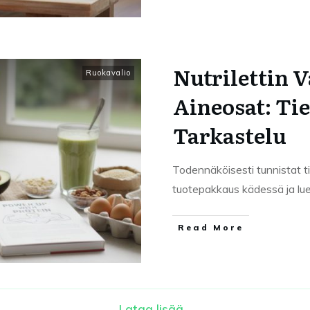
Nutrilettin 
Ruokavalio
Aineosat: Tie
Tarkastelu
Todennäköisesti tunnistat til
tuotepakkaus kädessä ja lue
Read More
Lataa lisää...