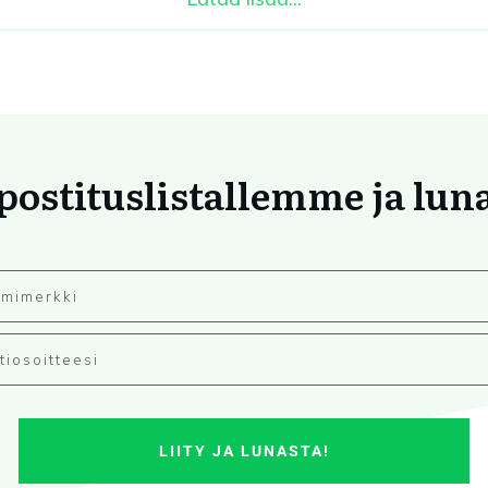
 postituslistallemme ja lun
LIITY JA LUNASTA!