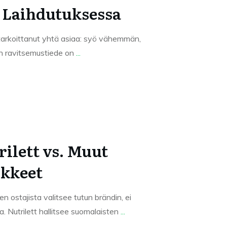
 Laihdutuksessa
tarkoittanut yhtä asiaa: syö vähemmän,
en ravitsemustiede on
...
rilett vs. Muut
ikkeet
n ostajista valitsee tutun brändin, ei
. Nutrilett hallitsee suomalaisten
...