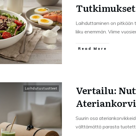
Tutkimukset
Laihduttaminen on pitkään 
liiku enemmän. Viime vuosi
Read More
Vertailu: Nut
Laihdutustuotteet
Ateriankorv
Suurin osa ateriankorvikkeide
välttämättä parasta tuotetta