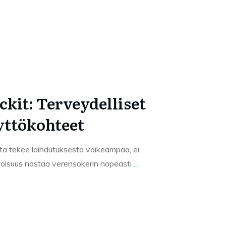
ckit: Terveydelliset
yttökohteet
sta tekee laihdutuksesta vaikeampaa, ei
toisuus nostaa verensokerin nopeasti
...