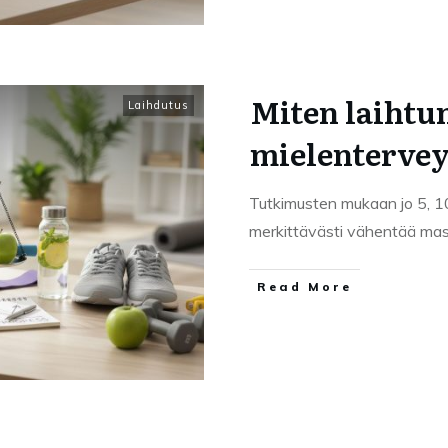
Miten laihtu
Laihdutus
mielentervey
Tutkimusten mukaan jo 5, 1
merkittävästi vähentää masen
Read More