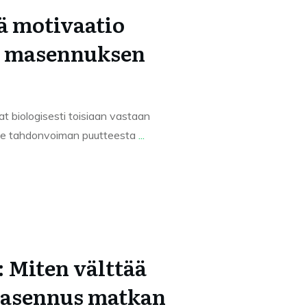
ä motivaatio
n masennuksen
t biologisesti toisiaan vastaan
 ole tahdonvoiman puutteesta
...
 Miten välttää
masennus matkan