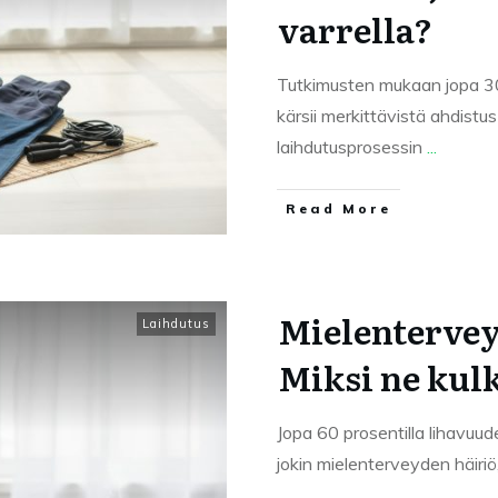
varrella?
Tutkimusten mukaan jopa 30,
kärsii merkittävistä ahdistu
laihdutusprosessin
...
Read More
Mielenterveys
Laihdutus
Miksi ne kul
Jopa 60 prosentilla lihavuude
jokin mielenterveyden häiri