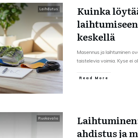
Kuinka löytä
Laihdutus
laihtumisee
keskellä
Masennus ja laihtuminen ova
taistelevia voimia. Kyse ei
Read More
Laihtuminen:
Ruokavalio
ahdistus ja 