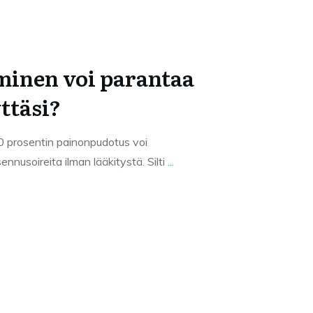
minen voi parantaa
ttäsi?
0 prosentin painonpudotus voi
nusoireita ilman lääkitystä. Silti
...