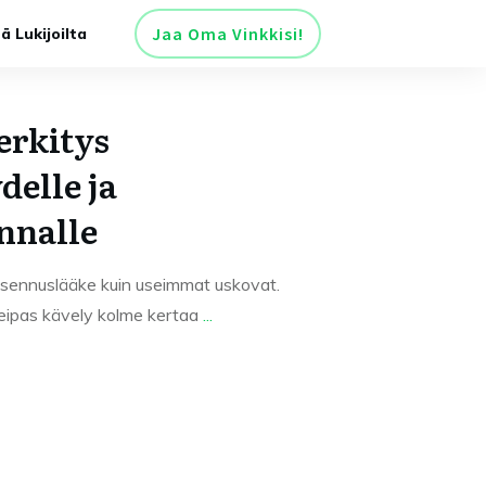
Jaa Oma Vinkkisi!
tä Lukijoilta
erkitys
delle ja
nnalle
sennuslääke kuin useimmat uskovat.
reipas kävely kolme kertaa
...