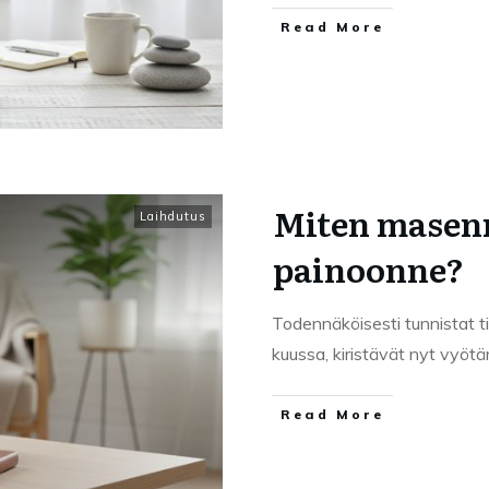
Read More
Miten masen
Laihdutus
painoonne?
Todennäköisesti tunnistat til
kuussa, kiristävät nyt vyötär
Read More