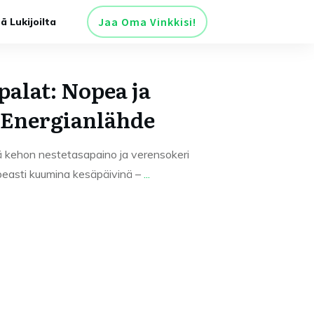
Jaa Oma Vinkkisi!
tä Lukijoilta
palat: Nopea ja
 Energianlähde
ä kehon nestetasapaino ja verensokeri
peasti kuumina kesäpäivinä –
...