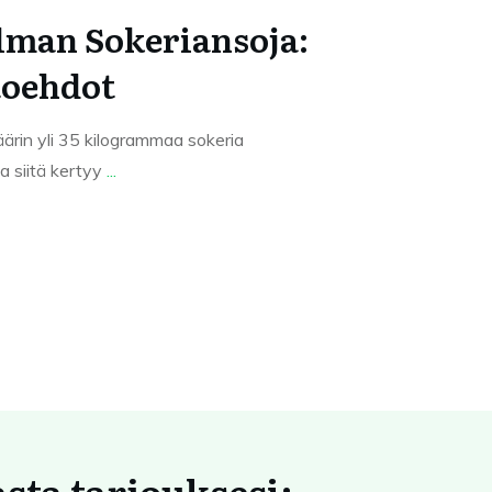
lman Sokeriansoja:
toehdot
ärin yli 35 kilogrammaa sokeria
a siitä kertyy
...
asta tarjouksesi: