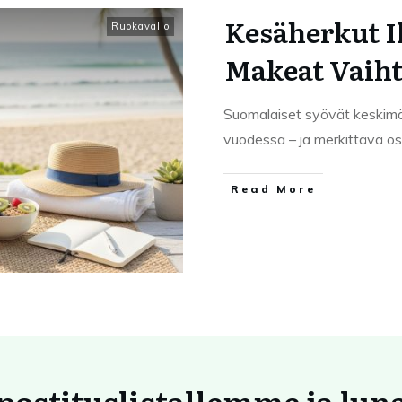
Kesäherkut I
Ruokavalio
Makeat Vaih
Suomalaiset syövät keskimä
vuodessa – ja merkittävä os
Read More
 postituslistallemme ja lun