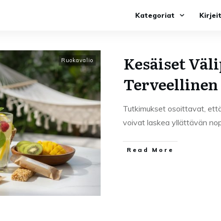
Kategoriat
Kirjei
Kesäiset Väli
Ruokavalio
Terveellinen
Tutkimukset osoittavat, ett
voivat laskea yllättävän no
Read More