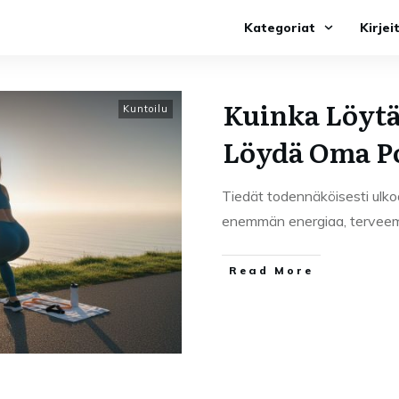
Kategoriat
Kirjei
Kuinka Löytä
Kuntoilu
Löydä Oma P
Tiedät todennäköisesti ulkoa
enemmän energiaa, terveempi
Read More