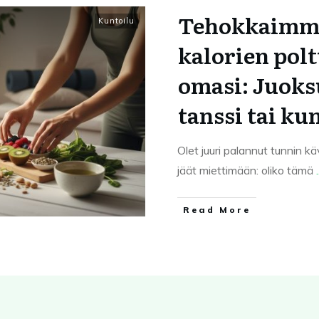
Tehokkaimma
Kuntoilu
kalorien polt
omasi: Juoksu
tanssi tai ku
Olet juuri palannut tunnin käv
jäät miettimään: oliko tämä
.
Read More