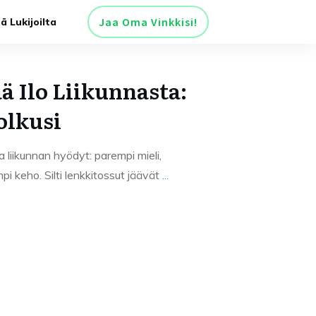
Jaa Oma Vinkkisi!
tä Lukijoilta
ä Ilo Liikunnasta:
olkusi
 liikunnan hyödyt: parempi mieli,
 keho. Silti lenkkitossut jäävät
...