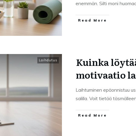
enemmän. Silti moni huomaa,
Read More
Kuinka löytä
Laihdutus
motivaatio l
Laihtuminen epäonnistuu usei
salilla. Voit tietää täsmälle
Read More