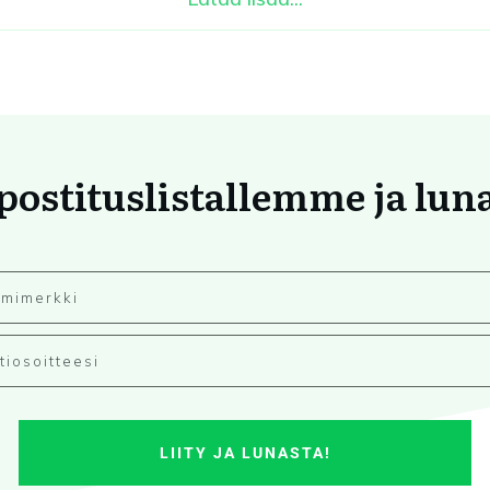
 postituslistallemme ja lun
LIITY JA LUNASTA!