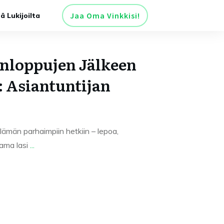
Jaa Oma Vinkkisi!
tä Lukijoilta
onloppujen Jälkeen
 Asiantuntijan
elämän parhaimpiin hetkiin – lepoa,
tama lasi
...