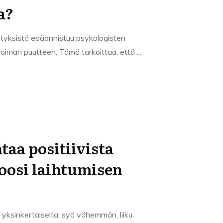
a?
rityksistä epäonnistuu psykologisten
nvoiman puutteen. Tämä tarkoittaa, että
...
aa positiivista
oosi laihtumisen
 yksinkertaiselta: syö vähemmän, liiku