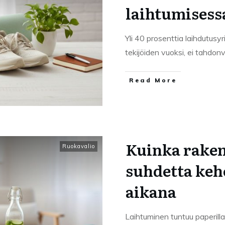
laihtumisess
Yli 40 prosenttia laihdutusy
tekijöiden vuoksi, ei tahdo
Read More
Kuinka rakent
Ruokavalio
suhdetta keh
aikana
Laihtuminen tuntuu paperilla