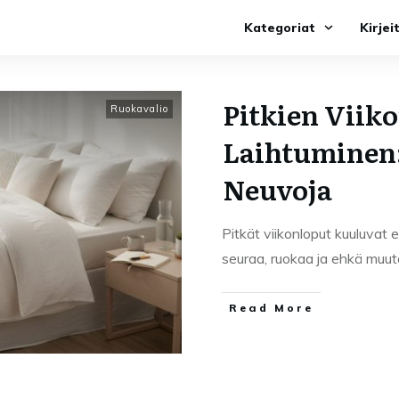
Kategoriat
Kirjei
Pitkien Viik
Ruokavalio
Laihtuminen:
Neuvoja
Pitkät viikonloput kuuluvat 
seuraa, ruokaa ja ehkä muu
Read More