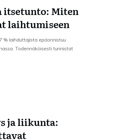
 itsetunto: Miten
at laihtumiseen
 % laihduttajista epäonnistuu
nnassa. Todennäköisesti tunnistat
 ja liikunta:
ttavat