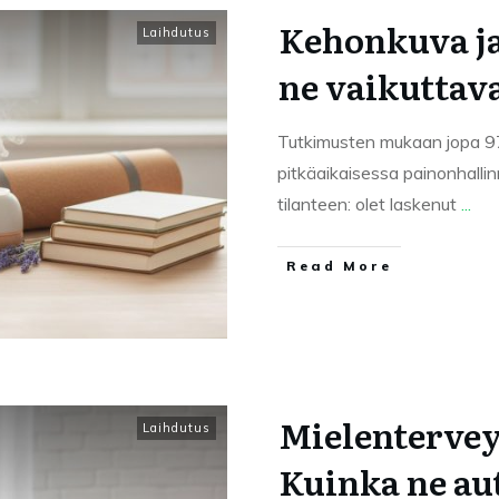
Kehonkuva ja
Laihdutus
ne vaikuttav
Tutkimusten mukaan jopa 97
pitkäaikaisessa painonhalli
tilanteen: olet laskenut
...
Read More
Mielenterveys
Laihdutus
Kuinka ne au