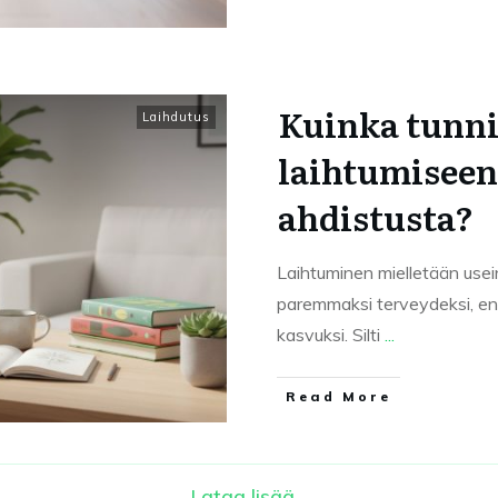
Kuinka tunnis
Laihdutus
laihtumiseen 
ahdistusta?
Laihtuminen mielletään usein
paremmaksi terveydeksi, en
kasvuksi. Silti
...
Read More
Lataa lisää...