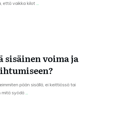
 että vaikka kilot
...
ä sisäinen voima ja
aihtumiseen?
mmiten pään sisällä, ei keittiössä tai
en mitä syödä
...