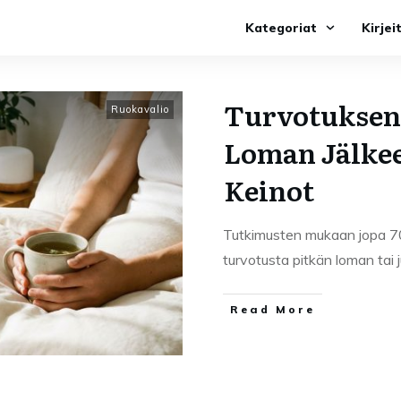
Kategoriat
Kirjei
Turvotuksen
Ruokavalio
Loman Jälke
Keinot
Tutkimusten mukaan jopa 70
turvotusta pitkän loman tai 
Read More