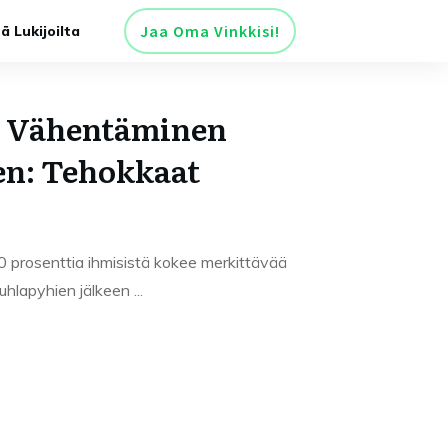
Jaa Oma Vinkkisi!
tä Lukijoilta
 Vähentäminen
en: Tehokkaat
 prosenttia ihmisistä kokee merkittävää
juhlapyhien jälkeen
...