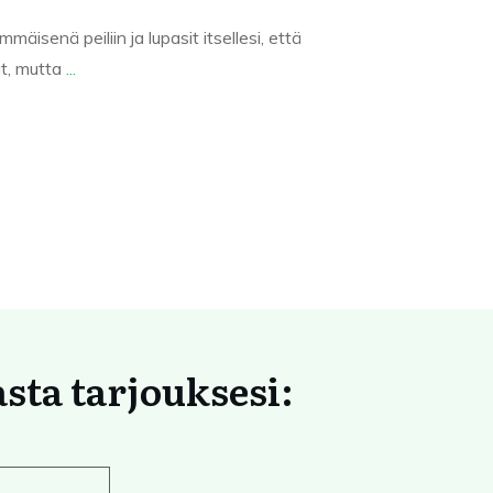
äisenä peiliin ja lupasit itsellesi, että
t, mutta
...
asta tarjouksesi: