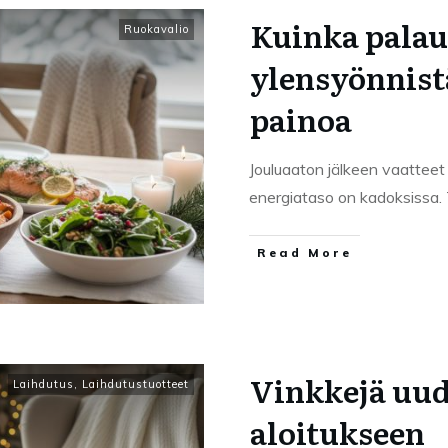
Kuinka palau
Ruokavalio
ylensyönnist
painoa
Jouluaaton jälkeen vaatteet 
energiataso on kadoksissa. 
Read More
Vinkkejä uu
Laihdutus
,
Laihdutustuotteet
aloitukseen