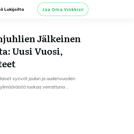
Jaa Oma Vinkkisi!
tä Lukijoilta
juhlien Jälkeinen
a: Uusi Vuosi,
teet
iset syövät joulun ja uudenvuoden
a ylimääräistä ruokaa verrattuna
...