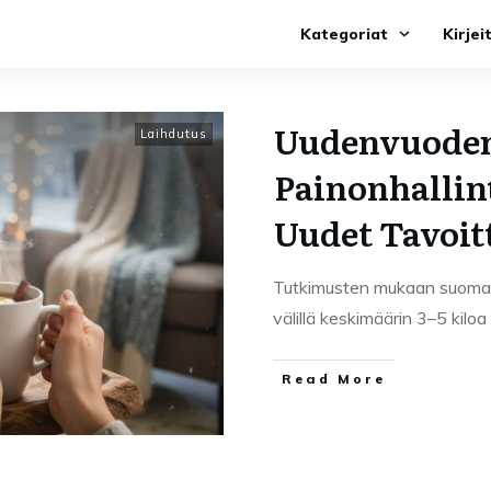
Kategoriat
Kirjei
Uudenvuoden
Laihdutus
Painonhallint
Uudet Tavoit
Tutkimusten mukaan suomala
välillä keskimäärin 3–5 kilo
Read More