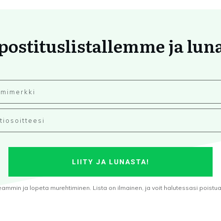
 postituslistallemme ja lun
LIITY JA LUNASTA!
min ja lopeta murehtiminen. Lista on ilmainen, ja voit halutessasi poistua s