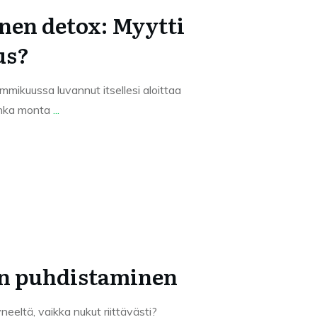
inen detox: Myytti
us?
mmikuussa luvannut itsellesi aloittaa
uinka monta
...
on puhdistaminen
eeltä, vaikka nukut riittävästi?