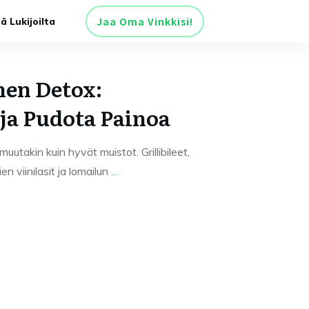
Jaa Oma Vinkkisi!
tä Lukijoilta
nen Detox:
ja Pudota Painoa
uutakin kuin hyvät muistot. Grillibileet,
en viinilasit ja lomailun
...