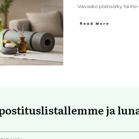
Vaivaako päänsärky tai iho
Read More
 postituslistallemme ja lun