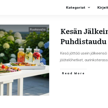
Kategoriat
Kirjei
Kesän Jälkei
Ruokavalio
Puhdistaudu 
Kesä jättää usein jälkeensä m
jäätelöhetket, aurinkoterassi
Read More