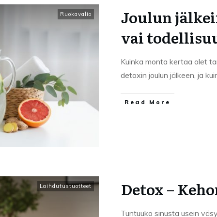
Joulun jälke
Ruokavalio
vai todellisu
Kuinka monta kertaa olet ta
detoxin joulun jälkeen, ja k
Read More
Detox – Keh
Laihdutustuotteet
Tuntuuko sinusta usein väsyn