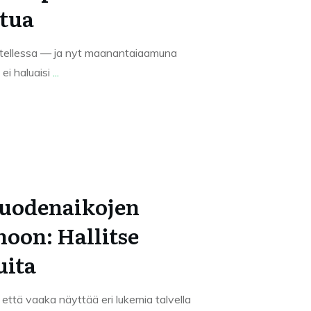
tua
utellessa — ja nyt maanantaiaamuna
 ei haluaisi
...
Vuodenaikojen
noon: Hallitse
uita
ttä vaaka näyttää eri lukemia talvella