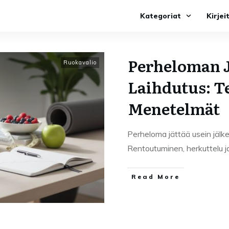
Kategoriat
Kirjei
Perheloman 
Ruokavalio
Laihdutus: T
Menetelmät
Perheloma jättää usein jälk
Rentoutuminen, herkuttelu j
Read More