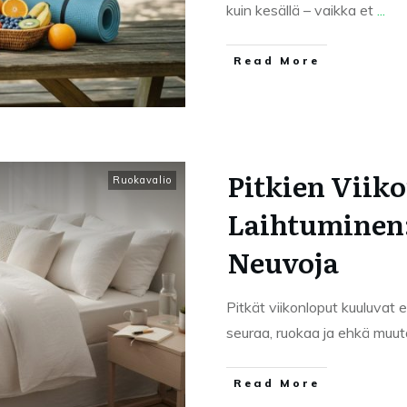
kuin kesällä – vaikka et
...
Read More
Pitkien Viik
Ruokavalio
Laihtuminen:
Neuvoja
Pitkät viikonloput kuuluvat 
seuraa, ruokaa ja ehkä muu
Read More