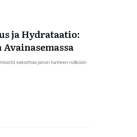
s ja Hydrataatio:
n Avainasemassa
hmisistä sekoittaa janon tunteen nälkään