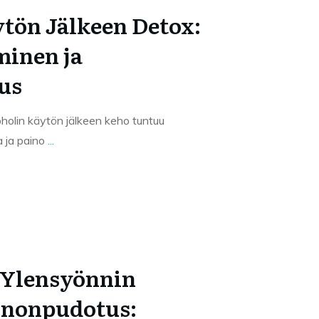
tön Jälkeen Detox:
minen ja
us
holin käytön jälkeen keho tuntuu
a ja paino
...
 Ylensyönnin
inonpudotus: