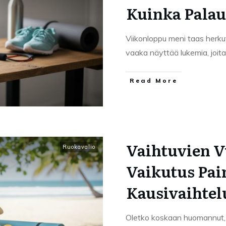
Kuinka Palau
Viikonloppu meni taas herk
vaaka näyttää lukemia, joita
Read More
Vaihtuvien 
Ruokavalio
Vaikutus Pai
Kausivaihtel
Oletko koskaan huomannut, e