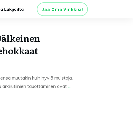
Jaa Oma Vinkkisi!
tä Lukijoilta
Jälkeinen
ehokkaat
eensä muutakin kuin hyviä muistoja.
a arkirutiinien tauottaminen ovat
...