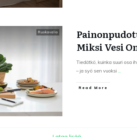
Painonpudotu
Ruokavalio
Miksi Vesi O
Tiedätkö, kuinka suuri osa i
– ja syö sen vuoksi
...
Read More
Lataa lisää...