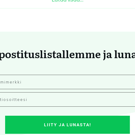
 postituslistallemme ja lun
LIITY JA LUNASTA!