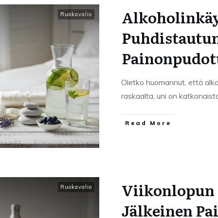
Alkoholinkäy
Ruokavalio
Puhdistautu
Painonpudot
Oletko huomannut, että alko
raskaalta, uni on katkonaist
Read More
Viikonlopun
Ruokavalio
Jälkeinen Pa