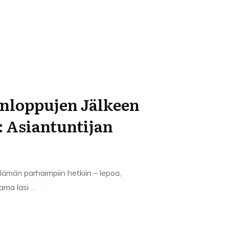
onloppujen Jälkeen
 Asiantuntijan
elämän parhaimpiin hetkiin – lepoa,
tama lasi
...